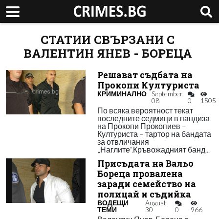
СТАТИИ СВЪРЗАНИ С
ВАЛЕНТИН ЯНЕВ - БОРЕЦА
Решават съдбата на
Прокопи Културиста
КРИМИНАЛНО
September
08
0
1505
По всяка вероятност текат
последните седмици в пандиза
на Прокопи Прокопиев –
Културиста – тартор на бандата
за отвличания
„Наглите“.Кръвожадният банд...
Присъдата на Вальо
Бореца провалена
заради семейство на
полицай и съдийка
ВОДЕЩИ
August
ТЕМИ
30
0
966