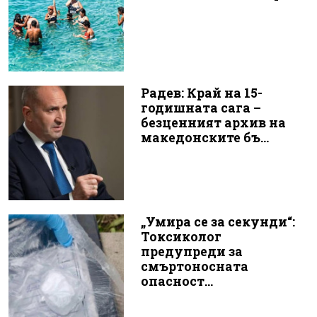
Радев: Край на 15-
годишната сага –
безценният архив на
македонските бъ...
„Умира се за секунди“:
Токсиколог
предупреди за
смъртоносната
опасност...