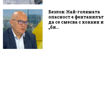
Безлов: Най-голямата
опасност е фентанилът
да се смесва с кокаин и
„би...