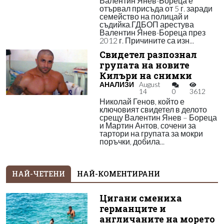
Валентин Янев-Бореца е
отървал присъда от 5 г. заради
семейство на полицай и
съдийка.ГДБОП арестува
Валентин Янев-Бореца през
2012 г. Причините са изн...
Свидетел разпознал
групата на новите
Килъри на снимки
АНАЛИЗИ
August
14
0
3612
Николай Генов, който е
ключовият свидетел в делото
срещу Валентин Янев – Бореца
и Мартин Антов, сочени за
тартори на групата за мокри
поръчки, добила...
НАЙ-ЧЕТЕНИ
НАЙ-КОМЕНТИРАНИ
Цигани смениха
германците и
англичаните на морето