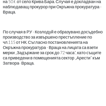
на 50 г. от село Крива Бара. Случая е докладван на
наблюдаващ прокурор при Окръжна прокуратура -
Враца.
По случая в РУ - Козлодуй е образувано досъдебно
производство за извършено престъпление по
чл.115 от НК. Съгласно постановленията на
Окръжна прокуратура - Враца на лицата са взети
мерки „Задържане за срок до 72 часа”, като същите
са приведени в помещенията сектор „Арести” към
Затвора- Враца.