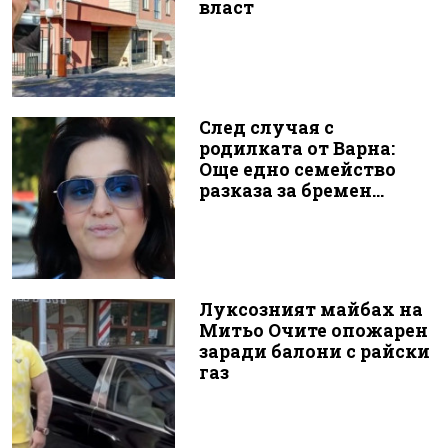
власт
След случая с
родилката от Варна:
Още едно семейство
разказа за бремен...
Луксозният майбах на
Митьо Очите опожарен
заради балони с райски
газ