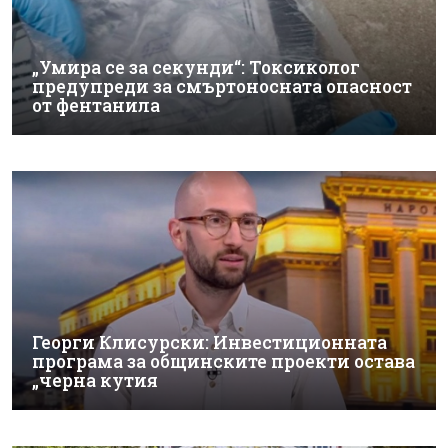
„Умира се за секунди“: Токсиколог
предупреди за смъртоносната опасност
от фентанила
Георги Клисурски: Инвестиционната
програма за общинските проекти остава
„черна кутия