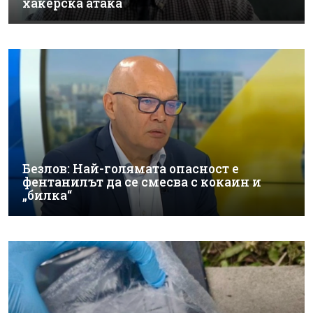
хакерска атака
Безлов: Най-голямата опасност е
фентанилът да се смесва с кокаин и
„билка“