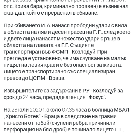
от с. Крива бара, криминално проявен) е възникнал
скандал, който е прераснал в сбиване.
При сбиването И. А. нанася прободни удари с вила
в областта на ляв и десен прасец на Г. Г., след което
и двете лица нанасят множество удари с ръце в
областта на главата на Г.Г. Същият е
транспортиран във ФСМП - Козлодуй. При
прегледа е установено, че има счупване на малък
пищял на левия крак и е без опасност за живота.
Лицето е транспортирано със специализиран
превоз до ЦСПМ - Враца.
Извършителите са задържани в РУ - Козлодуй за
срок до 24 часа, предаде агенция "Фокус".
На 28 юли 2020 г. около 07.35 часа в болница МБАЛ
„Христо Ботев“ - Враца в следствие на травми
нанесени от побой (счупени ребра причинили
перфорация на бял дроб) е починало лицето Г. Г.,