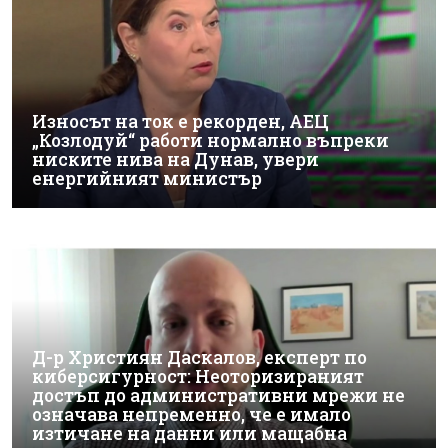
Износът на ток е рекорден, АЕЦ
„Козлодуй“ работи нормално въпреки
ниските нива на Дунав, увери
енергийният министър
Д-р Християн Даскалов, експерт по
киберсигурност: Неоторизираният
достъп до административни мрежи не
означава непременно, че е имало
изтичане на данни или мащабна