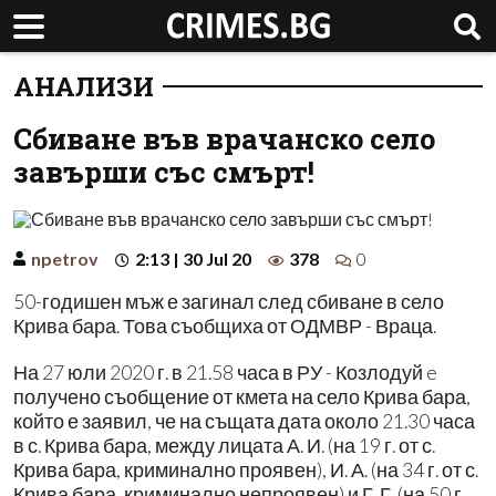
АНАЛИЗИ
Сбиване във врачанско село
завърши със смърт!
npetrov
2:13 | 30 Jul 20
378
0
50-годишен мъж е загинал след сбиване в село
Крива бара. Това съобщиха от ОДМВР - Враца.
На 27 юли 2020 г. в 21.58 часа в РУ - Козлодуй e
получено съобщение от кмета на село Крива бара,
който е заявил, че на същата дата около 21.30 часа
в с. Крива бара, между лицата А. И. (на 19 г. от с.
Крива бара, криминално проявен), И. А. (на 34 г. от с.
Крива бара, криминално непроявен) и Г. Г. (на 50 г.