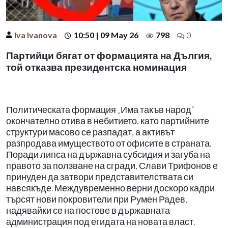
Iva Ivanova
10:50 | 09 May 26
798
0
Партийци бягат от формацията на Дългия,
той отказва президентска номинация
Политическата формация „Има такъв народ“
окончателно отива в небитието, като партийните
структури масово се разпадат, а активът
разпродава имуществото от офисите в страната.
Поради липса на държавна субсидия и загуба на
правото за ползване на сгради, Слави Трифонов е
принуден да затвори представителствата си
навсякъде. Междувременно верни доскоро кадри
търсят нови покровители при Румен Радев,
надявайки се на постове в държавната
администрация под егидата на новата власт.