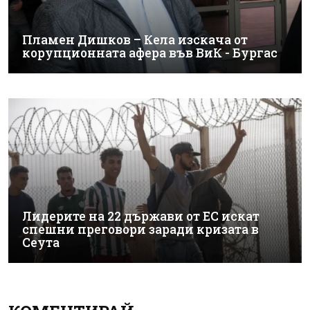
Пламен Дишков – Кела изскача от
корупционната афера във ВиК - Бургас
Лидерите на 22 държави от ЕС искат
спешни преговори заради кризата в
Сеута