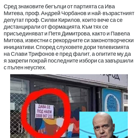
Сред знаковите бегълци от партията са Ива
Митева, проф. Андрей Чорбанов и най-възрастният
депутат проф. Силви Кирилов, които вече са се
дистанцирали от формацията. Към тях се
присъединяват и Петя Димитрова, както и Павела
Митова, известни с рекордните си законотворчески
инициативи. Според слуховете дори телевизията
на Слави Трифонов е пред фалит, а опитите му да
я закрепи покрай последните избори са завършили
с пълен неуспех.