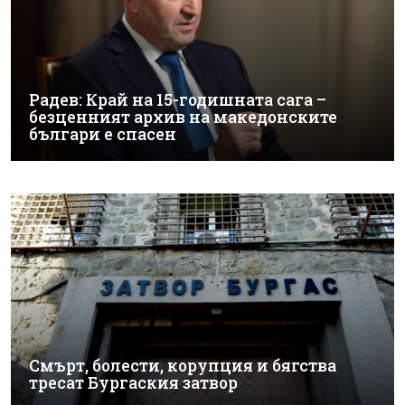
Радев: Край на 15-годишната сага –
безценният архив на македонските
българи е спасен
Смърт, болести, корупция и бягства
тресат Бургаския затвор