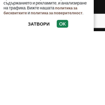
съдържанието и рекламите, и анализиране
на трафика. Вижте нашата
политика за
и
.
бисквитките
политика за поверителност
ЗАТВОРИ
OK
КРИМИНАЛНО
ИНЦИДЕНТИ
АНАЛИЗИ
ПО СВЕТА
ВОДЕЩИ ТЕМИ
Използването и публикуването на част или цялото
съдържание на Crimes.BG без разрешение на Медийна
група Асмара ЕООД е забранено.
© 2010 - 2026 | Crimes.BG. Всички права запазени.
РЕКЛАМА