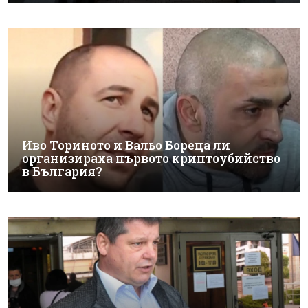
Иво Ториното и Вальо Бореца ли
организираха първото криптоубийство
в България?