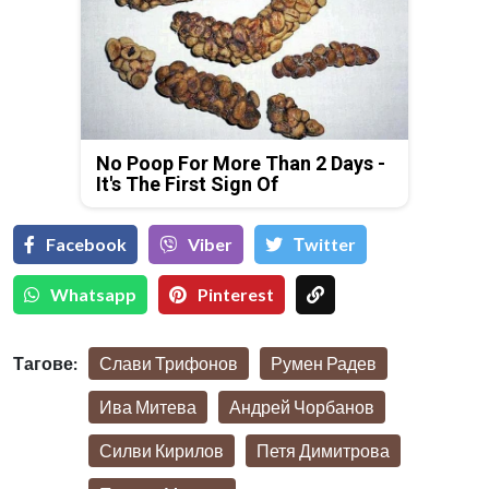
No Poop For More Than 2 Days -
It's The First Sign Of
Facebook
Viber
Тwitter
Whatsapp
Pinterest
Тагове:
Слави Трифонов
Румен Радев
Ива Митева
Андрей Чорбанов
Силви Кирилов
Петя Димитрова