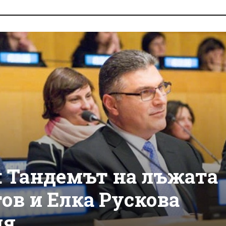
: Тандемът на лъжата
ов и Елка Рускова
ия