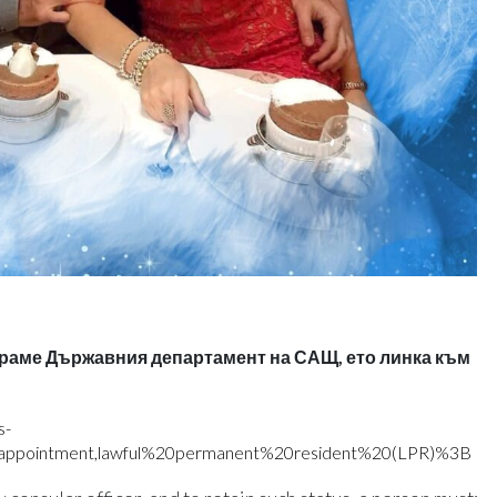
раме Държавния департамент на САЩ, ето линка към
s-
0appointment,lawful%20permanent%20resident%20(LPR)%3B