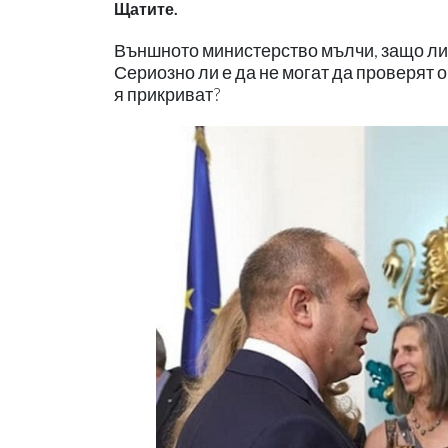
Щатите.
Външното министерство мълчи, защо ли?!
Сериозно ли е да не могат да проверят 
я прикриват?