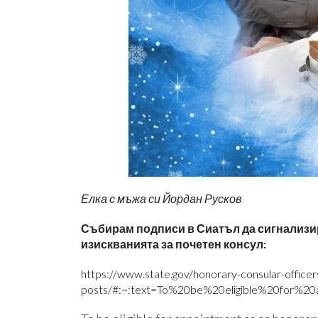
Елка с мъжа си Йордан Русков
Събирам подписи в Сиатъл да сигнализи
изискванията за почетен консул:
https://www.state.gov/honorary-consular-officer
posts/#:~:text=To%20be%20eligible%20for%2