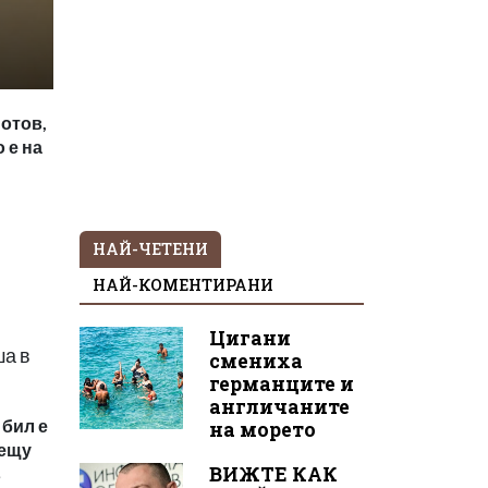
йотов,
 е на
НАЙ-ЧЕТЕНИ
НАЙ-КОМЕНТИРАНИ
Цигани
ша в
смениха
германците и
англичаните
 бил е
на морето
рещу
ВИЖТЕ КАК
в