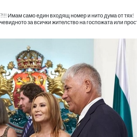
!! Имам само един входящ номер и нито дума от тях!
очевидното за всички жителство на госпожата или прост