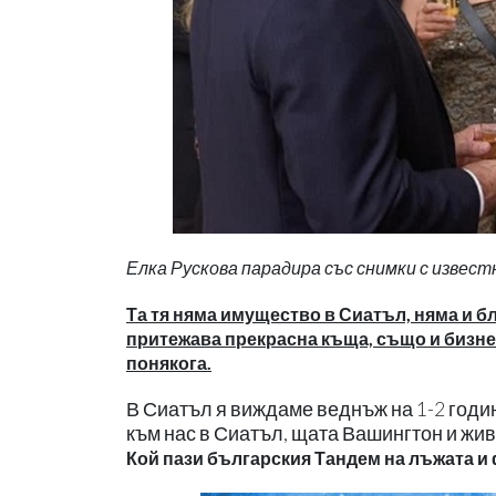
Елка Рускова парадира със снимки с извес
Та тя няма имущество в Сиатъл, няма и бл
притежава прекрасна къща, също и бизнес 
понякога.
В Сиатъл я виждаме веднъж на 1-2 годин
към нас в Сиатъл, щата Вашингтон и жив
Кой пази българския Тандем на лъжата 