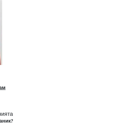
там
нията
ланик?