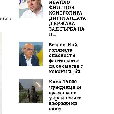
ИВАЙЛО
ФИЛИПОВ
КОНТРОЛИРА
ДИГИТАЛНАТА
о и те
ДЪРЖАВА
ЗАД ГЪРБА НА
П...
Безлов: Най-
голямата
опасност е
фентанилът
да се смесва с
кокаин и „би...
Киев: 16 000
чужденци се
сражават в
украинските
въоръжени
сили