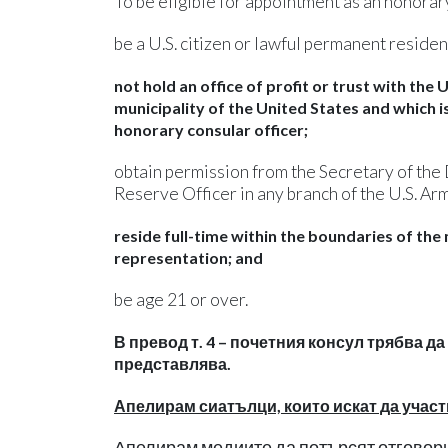
To be eligible for appointment as an honorary
be a U.S. citizen or lawful permanent residen
not hold an office of profit or trust with the
municipality of the United States and which i
honorary consular officer;
obtain permission from the Secretary of the
Reserve Officer in any branch of the U.S. Ar
reside full-time within the boundaries of th
representation; and
be age 21 or over.
В превод т. 4 – почетния консул трябва д
представлява.
Апелирам сиатълци, които искат да участ
Апелирам медиите да потърсят отговори 