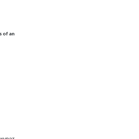
s of an
икуват