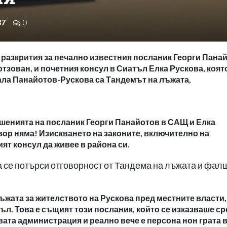
37
0
 разкрития за печално известния посланик Георги Пана
тзован, и почетния консул в Сиатъл Елка Рускова, която
нала Панайотов-Рускова са Тандемът на лъжата,
ушенията на посланик Георги Панайотов в САЩ и Елка
овор няма! Изискването на законите, включително на
т консул да живее в района си.
да се потърси отговорност от Тандема на лъжата и фал
жата за жителството на Рускова пред местните власти,
тъл. Това е същият този посланик, който се изказваше с
вата администрация и реално вече е персона нон грата 