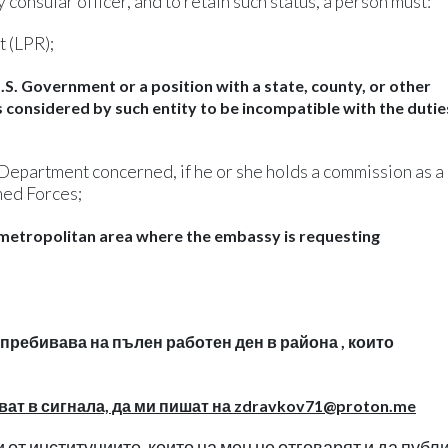
 consular officer, and to retain such status, a person must:
t (LPR);
 U.S. Government or a position with a state, county, or other
s considered by such entity to be incompatible with the dutie
 Department concerned, if he or she holds a commission as a
med Forces;
e metropolitan area where the embassy is requesting
а пребивава на пълен работен ден в района , които
ват в сигнала, да ми пишат на
zdravkov71@proton.me
от институциите, които на мен не отговарят и да публ