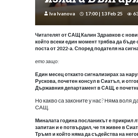
Iva Ivanova
17:00 | 13 Feb 25
6
Читателят от САЩ Калин Здравков с нови
който всеки един момент трябва да бъде о
поста от 2022-а. Според подателя на сиг
ето защо:
Един месец откакто сигнализирах за нар
Рускова, почетен консул в Сиатъл, и отг
Държавния департамент в САЩ, е почетния
Но какво са законите у нас? Няма воля 
САЩ.
Миналата година посланикът е прикрил лъ
запитан и е потвърдил, че тя живее в Сиа
Тръмп и който няма да съдейства на него