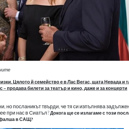
тните
изки. Цялото й семейство е в Лас Вегас, щата Невада и 
– продава билети за театър и кино, даже и за концерти
и, но посланикът твърди, че тя си изпълнява задълже
ее при нас в Сиатъл?
Докога ще се излагаме с този пос
и фалша в САЩ?