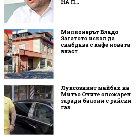
НА П...
Милионерът Владо
Загатото искал да
снабдява с кафе новата
власт
Луксозният майбах на
Митьо Очите опожарен
заради балони с райски
газ