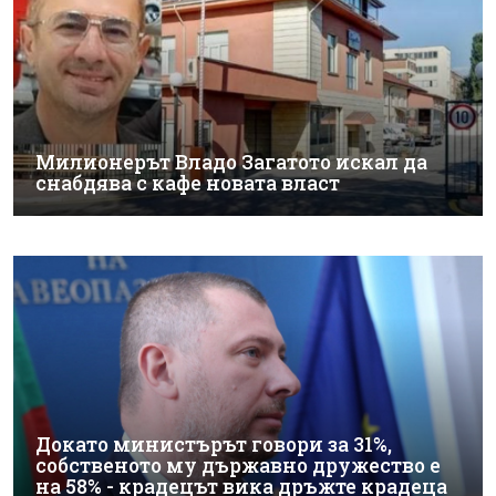
Милионерът Владо Загатото искал да
снабдява с кафе новата власт
Докато министърът говори за 31%,
собственото му държавно дружество е
на 58% - крадецът вика дръжте крадеца