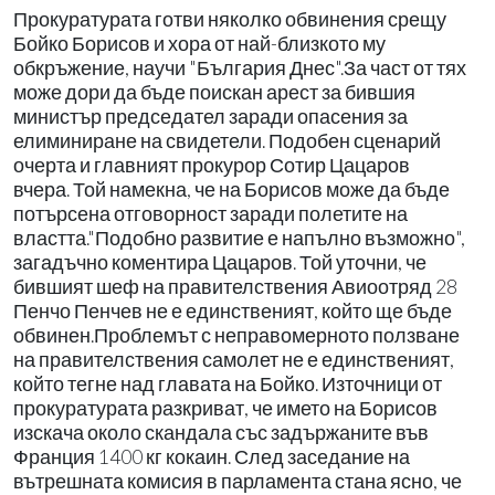
Прокуратурата готви няколко обвинения срещу
Бойко Борисов и хора от най-близкото му
обкръжение, научи "България Днес".За част от тях
може дори да бъде поискан арест за бившия
министър председател заради опасения за
елиминиране на свидетели. Подобен сценарий
очерта и главният прокурор Сотир Цацаров
вчера. Той намекна, че на Борисов може да бъде
потърсена отговорност заради полетите на
властта."Подобно развитие е напълно възможно",
загадъчно коментира Цацаров. Той уточни, че
бившият шеф на правителствения Авиоотряд 28
Пенчо Пенчев не е единственият, който ще бъде
обвинен.Проблемът с неправомерното ползване
на правителствения самолет не е единственият,
който тегне над главата на Бойко. Източници от
прокуратурата разкриват, че името на Борисов
изскача около скандала със задържаните във
Франция 1400 кг кокаин. След заседание на
вътрешната комисия в парламента стана ясно, че