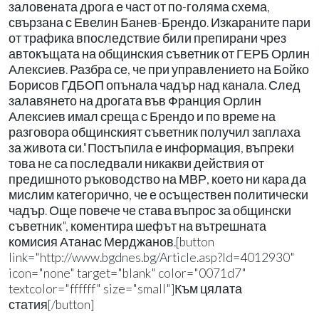
заловената дрога е част от по-голяма схема,
свързана с Евелин Банев-Брендо. Изкараните пари
от трафика впоследствие били препирани чрез
автокъщата на общинския съветник от ГЕРБ Орлин
Алексиев. Разбра се, че при управлението на Бойко
Борисов ГДБОП опънала чадър над канала. След
залавянето на дрогата във Франция Орлин
Алексиев имал среща с Брендо и по време на
разговора общинският съветник получил заплаха
за живота си."Постъпила е информация, въпреки
това не са последвали никакви действия от
предишното ръководство на МВР, което ни кара да
мислим категорично, че е осъществен политически
чадър. Още повече че става въпрос за общински
съветник", коментира шефът на вътрешната
комисия Атанас Мерджанов.[button
link="http://www.bgdnes.bg/Article.asp?Id=4012930"
icon="none" target="blank" color="0071d7"
textcolor="ffffff" size="small"]Към цялата
статия[/button]