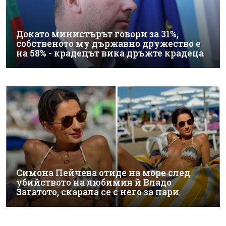
Докато министърът говори за 31%,
собственото му държавно дружество е
на 58% - крадецът вика дръжте крадеца
Симона Пейчева отиде на море след
убийството на любимия й Владо
Загатото, скарала се с него за пари