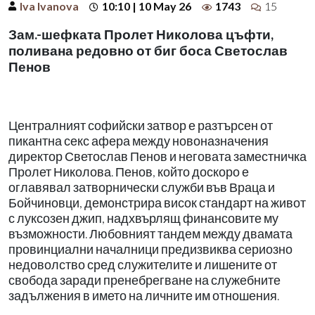
Iva Ivanova
10:10 | 10 May 26
1743
15
Зам.-шефката Пролет Николова цъфти,
поливана редовно от биг боса Светослав
Пенов
Централният софийски затвор е разтърсен от
пикантна секс афера между новоназначения
директор Светослав Пенов и неговата заместничка
Пролет Николова. Пенов, който доскоро е
оглавявал затворнически служби във Враца и
Бойчиновци, демонстрира висок стандарт на живот
с луксозен джип, надхвърлящ финансовите му
възможности. Любовният тандем между двамата
провинциални началници предизвиква сериозно
недоволство сред служителите и лишените от
свобода заради пренебрегване на служебните
задължения в името на личните им отношения.