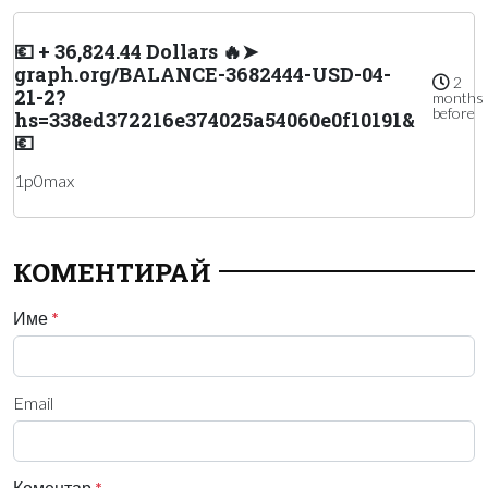
💶 + 36,824.44 Dollars 🔥➤
graph.org/BALANCE-3682444-USD-04-
2
21-2?
months
before
hs=338ed372216e374025a54060e0f10191&
💶
1p0max
КОМЕНТИРАЙ
Име
*
Email
Коментар
*