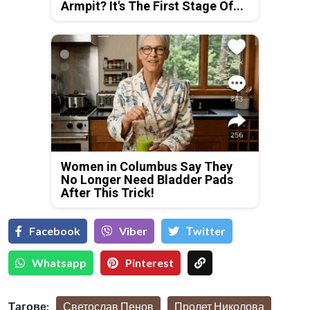
Armpit? It's The First Stage Of...
Women in Columbus Say They
No Longer Need Bladder Pads
After This Trick!
Facebook
Viber
Тwitter
Whatsapp
Pinterest
Тагове:
Светослав Пенов
Пролет Николова