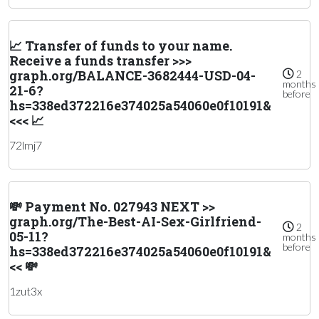
📈 Transfer of funds to your name.
Receive a funds transfer >>>
graph.org/BALANCE-3682444-USD-04-
2
months
21-6?
before
hs=338ed372216e374025a54060e0f10191&
<<< 📈
72lmj7
💸 Payment No. 027943 NEXT >>
graph.org/The-Best-AI-Sex-Girlfriend-
2
05-11?
months
before
hs=338ed372216e374025a54060e0f10191&
<< 💸
1zut3x