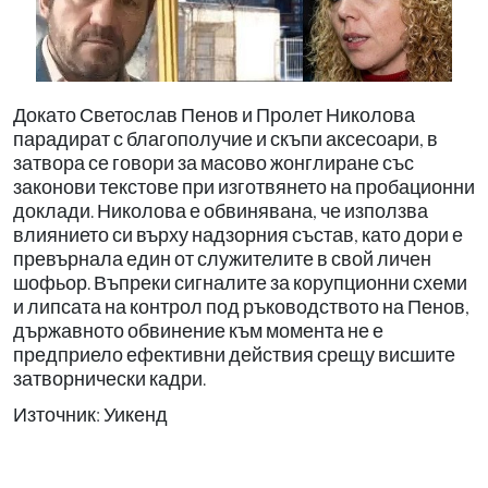
Докато Светослав Пенов и Пролет Николова
парадират с благополучие и скъпи аксесоари, в
затвора се говори за масово жонглиране със
законови текстове при изготвянето на пробационни
доклади. Николова е обвинявана, че използва
влиянието си върху надзорния състав, като дори е
превърнала един от служителите в свой личен
шофьор. Въпреки сигналите за корупционни схеми
и липсата на контрол под ръководството на Пенов,
държавното обвинение към момента не е
предприело ефективни действия срещу висшите
затворнически кадри.
Източник: Уикенд