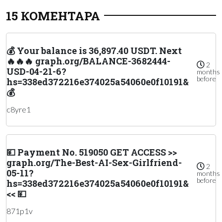
15 КОМЕНТАРА
💰 Your balance is 36,897.40 USDT. Next
🔥🔥🔥 graph.org/BALANCE-3682444-
2
USD-04-21-6?
months
before
hs=338ed372216e374025a54060e0f10191&
💰
c8yre1
💴 Payment No. 519050 GET ACCESS >>
graph.org/The-Best-AI-Sex-Girlfriend-
2
05-11?
months
before
hs=338ed372216e374025a54060e0f10191&
<< 💴
871p1v