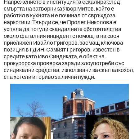
Напрежението в институцията ескалира след
смъртта на затворника Явор Митев, който е
работил в кухнята и е починал от свръхдоза
наркотици. Твърди се, че Пролет Николова е
успяла да потули скандалните обстоятелства
около фаталния инцидент с помощта на своя
приближен Ивайло Григоров, заемащ ключова
позиция в ГДИН. Самият Григоров, известен в
средите като Иво Синдиката, е обект на
прокурорска проверка заради злоупотреби със
синдикални средства, използвани за скъп алкохол,
спа хотели и гориво за лични нужди.