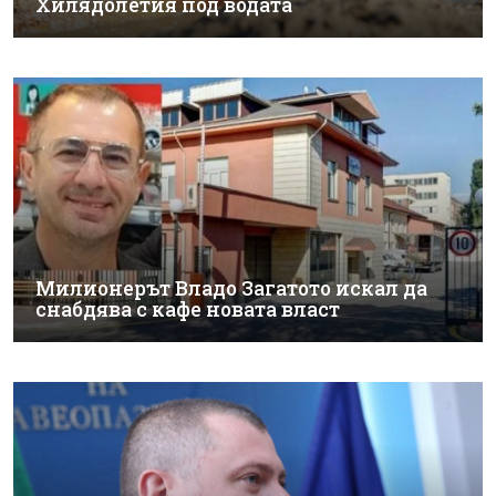
Хилядолетия под водата
Милионерът Владо Загатото искал да
снабдява с кафе новата власт