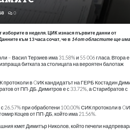
68
0
изборите в неделя. ЦИК изнася първите данни от
анните към 13 часа сочат, че в
14 от областите ще им
ли – Васил Терзиев има 31.58% и 55 006 гласа. Втора 
о изпраща битката за столицата на вероятен балотаж
К протоколи в OИК кандидатът на ГЕРБ Костадин Дим
атов от ПП-ДБ. Димитров е с 33.72%, а Старибратов с
 с 26.57% при обработени 100.00% СИК протоколи в O
гомир Коцев от ПП-ДБ, който има 21.56%.
гашния кмет Димитър Николов, който печели надпревар