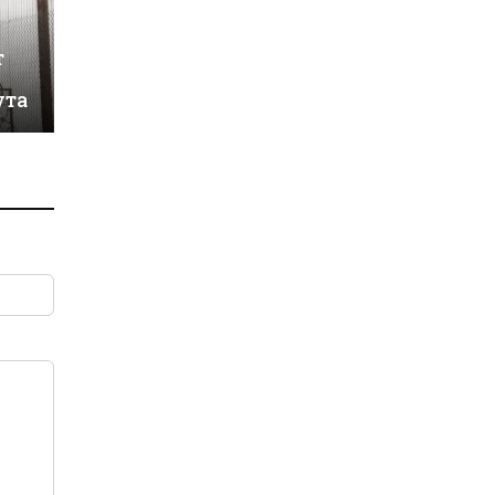
т
ута