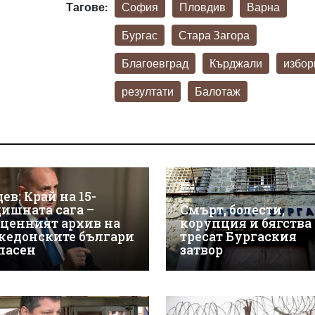
Тагове:
София
Пловдив
Варна
Бургас
Стара Загора
Благоевград
Кърджали
избор
резултати
Балотаж
ев: Край на 15-
дишната сага –
Смърт, болести,
зценният архив на
корупция и бягства
кедонските българи
тресат Бургаския
спасен
затвор