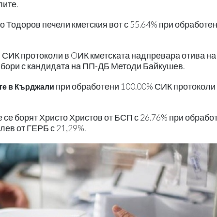
лите.
 Тодоров печели кметския вот с 55.64% при обработе
 СИК протоколи в OИК кметската надпревара отива на
е бори с кандидата на ПП-ДБ Методи Байкушев.
при обработени 100.00% СИК протоколи
те в Кърджали
е се борят Христо Христов от БСП с 26.76% при обрабо
лев от ГЕРБ с 21,29%.