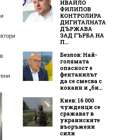
ИВАЙЛО
ФИЛИПОВ
КОНТРОЛИРА
ни
ДИГИТАЛНАТА
ДЪРЖАВА
ЗАД ГЪРБА НА
 втори
П...
Безлов: Най-
 в
голямата
опасност е
фентанилът
тени
да се смесва с
кокаин и „би...
Киев: 16 000
чужденци се
сражават в
украинските
въоръжени
сили