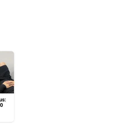
us:
50