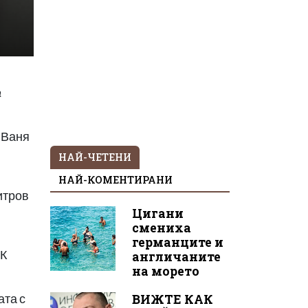
а
е Ваня
НАЙ-ЧЕТЕНИ
НАЙ-КОМЕНТИРАНИ
итров
Цигани
смениха
германците и
ИК
англичаните
на морето
ВИЖТЕ КАК
ата с