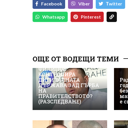
Facebook
Viber
Тwitter
Whatsapp
Pinterest
ОЩЕ ОТ ВОДЕЩИ ТЕМИ
ВИЖТЕ КАК ИВАЙЛО
ФИЛИПОВ
КОНТРОЛИРА
ДИГИТАЛНАТА
Рад
ДЪРЖАВА ЗАД ГЪРБА
го
НА
бе
ПРАВИТЕЛСТВОТО?
ма
(РАЗСЛЕДВАНЕ)
е 