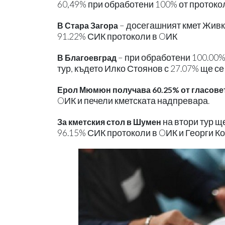
60,49% при обработени 100% от протоко
– досегашният кмет Живко
В Стара Загора
91.22% СИК протоколи в OИК
– при обработени 100.00%
В Благоевград
тур, където Илко Стоянов с 27.07% ще с
Ерол Мюмюн получава 60.25% от гласове
OИК и печели кметската надпревара.
на втори тур щ
За кметския стол в Шумен
96.15% СИК протоколи в OИК и Георги Ко