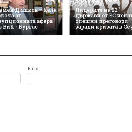
амен Дишков – Кела
Лидерите на 22
скача от
държави от ЕС иска
рупционната афера
спешни преговори
в ВиК - Бургас
заради кризата в Се
Email