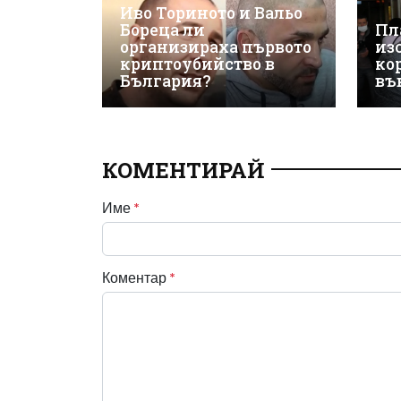
Иво Ториното и Вальо
Бореца ли
Пл
организираха първото
из
криптоубийство в
ко
България?
въ
КОМЕНТИРАЙ
Име
*
Коментар
*