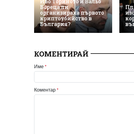
Иво Ториното и Вальо
Бореца ли
Пл
организираха първото
из
криптоубийство в
ко
България?
въ
КОМЕНТИРАЙ
Име
*
Коментар
*