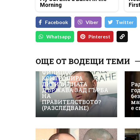
Morning
Firs
Facebook
Viber
Тwitter
Whatsapp
Pinterest
ОЩЕ ОТ ВОДЕЩИ ТЕМИ
ВИЖТЕ КАК ИВАЙЛО
ФИЛИПОВ
КОНТРОЛИРА
ДИГИТАЛНАТА
Рад
ДЪРЖАВА ЗАД ГЪРБА
го
НА
бе
ПРАВИТЕЛСТВОТО?
ма
(РАЗСЛЕДВАНЕ)
е 