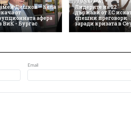
амен Дишков – Кела
Лидерите на 22
скача от
държави от ЕС иска
рупционната афера
спешни преговори
в ВиК - Бургас
заради кризата в Се
Email