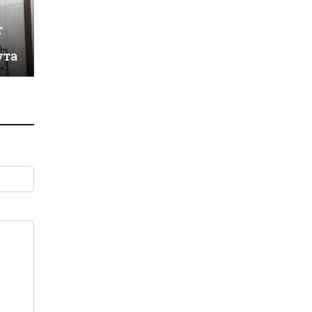
т
ута