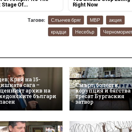
t Stage Of...
Right Now
Тагове:
Слънчев бряг
МВР
акция
крадци
Несебър
Черноморие
ев: Край на 15-
дишната сага –
Смърт, болести,
зценният архив на
корупция и бягства
кедонските българи
тресат Бургаския
спасен
затвор