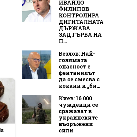
ИВАЙЛО
ФИЛИПОВ
КОНТРОЛИРА
ДИГИТАЛНАТА
ДЪРЖАВА
ЗАД ГЪРБА НА
П...
Безлов: Най-
голямата
опасност е
фентанилът
да се смесва с
кокаин и „би...
Киев: 16 000
чужденци се
сражават в
украинските
въоръжени
сили
ds