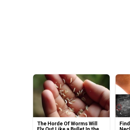
The Horde Of Worms Will
Find
Fly Out Like a Bullet In the
Neck