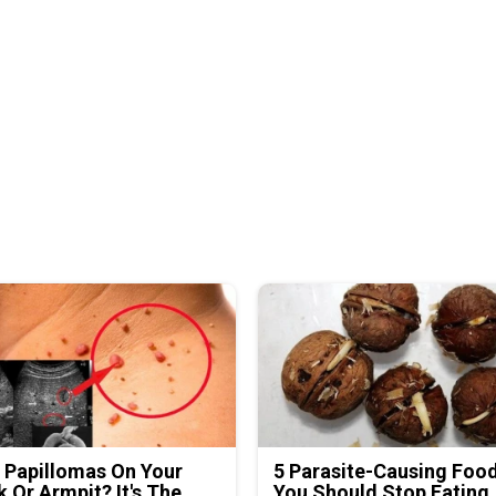
 Papillomas On Your
5 Parasite-Causing Foo
 Or Armpit? It's The
You Should Stop Eating