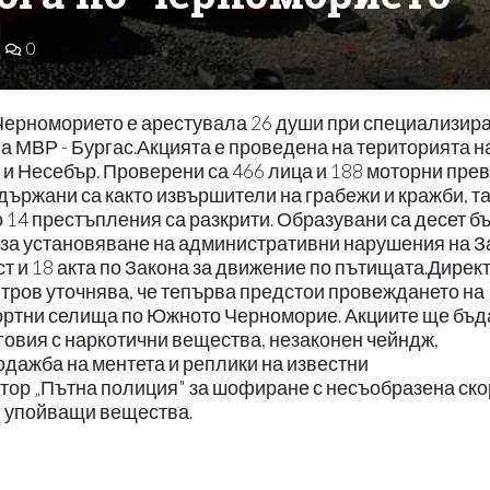
0
 Черноморието е арестувала 26 души при специализир
а МВР - Бургас.Акцията е проведена на територията н
 и Несебър. Проверени са 466 лица и 188 моторни пре
адържани са както извършители на грабежи и кражби, та
14 престъпления са разкрити. Образувани са десет б
а за установяване на административни нарушения на З
т и 18 акта по Закона за движение по пътищата.Дирек
тров уточнява, че тепърва предстои провеждането на
рортни селища по Южното Черноморие. Акциите ще бъд
говия с наркотични вещества, незаконен чейндж,
родажба на ментета и реплики на известни
тор „Пътна полиция" за шофиране с несъобразена ско
ли упойващи вещества.