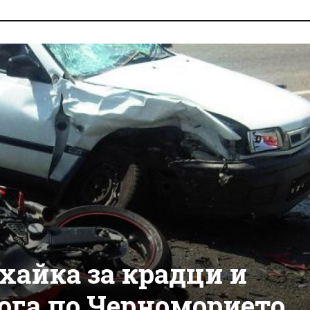
хайка за крадци и
ога по Черноморието