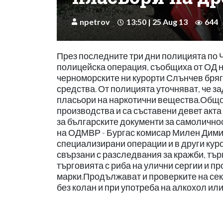
npetrov
13:50 | 25 Aug 13
644
През последните три дни полицията по
полицейска операция, съобщиха от ОД н
черноморските ни курорти Слънчев бряг
средства. От полицията уточняват, че з
пласьори на наркотични вещества.Общо 
производства и са съставени девет акт
за българските документи за самоличнос
на ОДМВР - Бургас комисар Милен Дими
специализирани операции и в други ку
свързани с разследвания за кражби, тър
търговията с риба на улични сергии и п
марки.Продължават и проверките на сек
без колан и при употреба на алкохол и