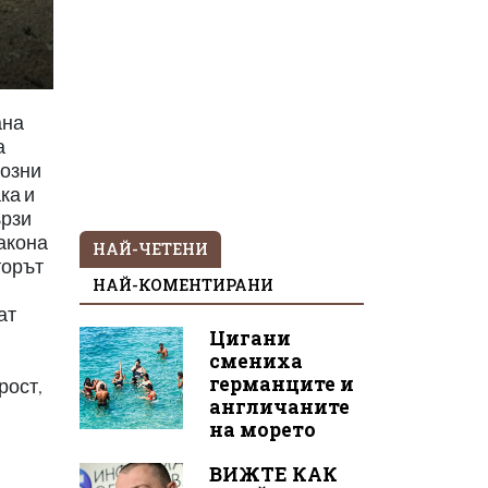
ана
а
возни
ка и
ързи
акона
НАЙ-ЧЕТЕНИ
торът
НАЙ-КОМЕНТИРАНИ
ат
Цигани
смениха
германците и
рост,
англичаните
на морето
ВИЖТЕ КАК