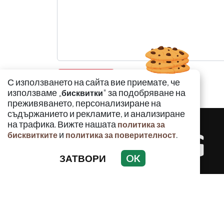
С използването на сайта вие приемате, че
използваме „
" за подобряване на
бисквитки
преживяването, персонализиране на
съдържанието и рекламите, и анализиране
на трафика. Вижте нашата
политика за
и
.
бисквитките
политика за поверителност
ЗАТВОРИ
OK
КРИМИНАЛ
Използването и публикуването на част или ц