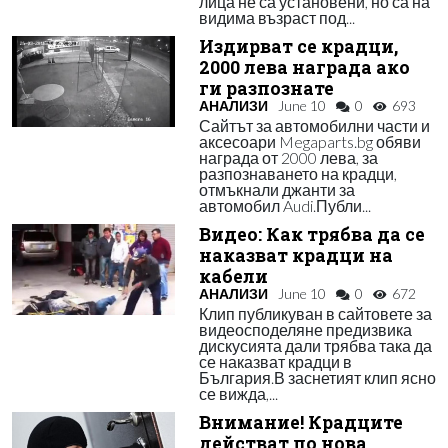
лица не са установени, но са на
видима възраст под...
Издирват се крадци,
2000 лева награда ако
ги разпознате
АНАЛИЗИ
June 10
0
693
Сайтът за автомобилни части и
аксесоари Megaparts.bg обяви
награда от 2000 лева, за
разпознаването на крадци,
отмъкнали джанти за
автомобил Audi.Публи...
Видео: Как трябва да се
наказват крадци на
кабели
АНАЛИЗИ
June 10
0
672
Клип публикуван в сайтовете за
видеосподеляне предизвика
дискусията дали трябва така да
се наказват крадци в
България.В заснетият клип ясно
се вижда,...
Внимание! Крадците
действат по нова