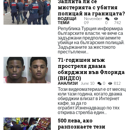
Заплита ли се
мистерията с убития
полицай на границата?
ВОДЕЩИ
November
ТЕМИ
09
0
742
Република Турция информира
българските власти, че вече са
задържани предполагаемите
убийци на българския полицай.
Задържаните за жестокото
престъплени...
71-годишен мъж
простреля двама
обирджии във Флорида
(ВИДЕО)
АНАЛИЗИ
June 10
0
812
Този видеоматериал е от месец
юли тази година, когато двама
обирджии влизат в Интернет
кафе, за да го
ограбят.Изненадващо по тях
открива стрелба един...
500 лева, ако
разпознаете тези