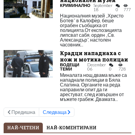
национален музей
КРИМИНАЛНО
September
18
0
777
Националния музей „Христо
Ботев” в Калофер, беше
ограбен съобщиха от
полицията.От експозицията
липсват сабя, орден „Св.
Александър”, настолен
часовник...
Крадци нападнаха с
нож и мотика полицаи
ВОДЕЩИ
December
ТЕМИ
06
0
728
Миналата нощ двама мъже са
нападнали полицаи в Бяла
Слатина. Органите на реда
направили опит да ги
арестуват, след извършен от
мъжете грабеж. Двамата...
Предишна
Следваща
НАЙ-ЧЕТЕНИ
НАЙ-КОМЕНТИРАНИ