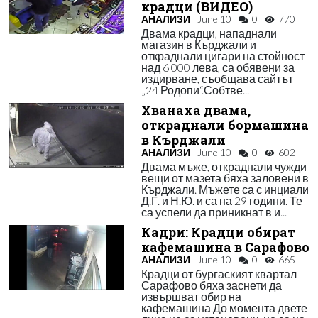
крадци (ВИДЕО)
АНАЛИЗИ
June 10
0
770
Двама крадци, нападнали
магазин в Кърджали и
откраднали цигари на стойност
над 6 000 лева, са обявени за
издирване, съобщава сайтът
„24 Родопи“.Собтве...
Хванаха двама,
откраднали бормашина
в Кърджали
АНАЛИЗИ
June 10
0
602
Двама мъже, откраднали чужди
вещи от мазета бяха заловени в
Кърджали. Мъжете са с инциали
Д.Г. и Н.Ю. и са на 29 години. Те
са успели да приникнат в и...
Кадри: Крадци обират
кафемашина в Сарафово
АНАЛИЗИ
June 10
0
665
Крадци от бургаският квартал
Сарафово бяха заснети да
извършват обир на
кафемашина.До момента двете