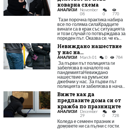
коварна схема
АНАЛИЗИ
November
08
0
770
Тази порочна практика набира
все по-голяма силаКрадците
винаги са в крак със ситуацията
и този случай го потвърждава за
пореден път. Оказва се, че къ...
Невиждано нашествие
у нас на…
АНАЛИЗИ
March 01
0
784
За първи път полицията ги
забелязва в началото на
пандемиятаНевиждано
нашествие на румънски
джебчии у нас. За първи път
полицията ги забелязва в нача...
Вижте как да
предпазите дома си от
кражба по празниците
АНАЛИЗИ
December
29
0
728
Коледа е семеен празник и
домовете ни са пълни с гости.