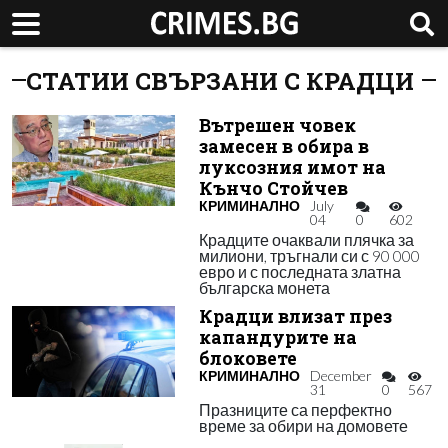
СТАТИИ СВЪРЗАНИ С КРАДЦИ
Вътрешен човек
замесен в обира в
луксозния имот на
Кънчо Стойчев
КРИМИНАЛНО
July
04
0
602
Крадците очаквали плячка за
милиони, тръгнали си с 90 000
евро и с последната златна
българска монета
Крадци влизат през
капандурите на
блоковете
КРИМИНАЛНО
December
31
0
567
Празниците са перфектно
време за обири на домовете