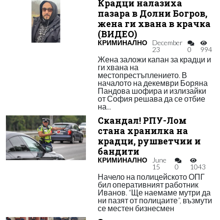
Крадци налазиха
пазара в Долни Богров,
жена ги хвана в крачка
(ВИДЕО)
КРИМИНАЛНО
December
23
0
994
Жена заложи капан за крадци и
ги хвана на
местопрестъплението. В
началото на декември Боряна
Пандова шофира и излизайки
от София решава да се отбие
на...
Скандал! РПУ-Лом
стана хранилка на
крадци, рушветчии и
бандити
КРИМИНАЛНО
June
15
0
1043
Начело на полицейското ОПГ
бил оперативният работник
Иванов. “Ще наемаме мутри да
ни пазят от полицаите”, възмути
се местен бизнесмен