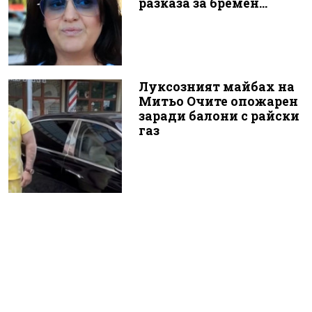
разказа за бремен...
Луксозният майбах на
Митьо Очите опожарен
заради балони с райски
газ