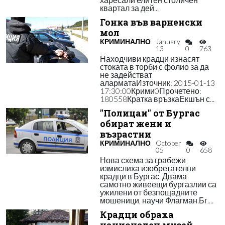
квартал за дей...
Гонка във варненски
мол
КРИМИНАЛНО
January
13
0
763
Находчиви крадци изнасят
стоката в торби с фолио за да
не задействат
аларматаИзточник: 2015-01-13
17:30:00Крими0Прочетено:
180558Кратка връзкаЕкшън с...
"Полицаи" от Бургас
обират жени и
възрастни
КРИМИНАЛНО
October
05
0
658
Нова схема за грабежи
измислиха изобретателни
крадци в Бургас. Двама
самотно живеещи бургазлии са
ужилени от безпощадните
мошеници, научи Флагман.Бг....
Крадци обраха