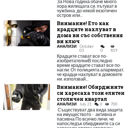
За Нова година обаче много
хора жилищата си, пътуват в
чужбина, до някой екзотичен
остров или...
Внимание! Ето как
крадците нахлуват в
дома ви със собствения
ви ключ
АНАЛИЗИ
October
03
0
819
Крадците стават все по-
изобретателниВ последно
време крадците стават все по-
нагли. От полицията алармират,
че крадци нахлуват в домовете
ни, използвай...
Внимание! Обирджиите
си харесаха този елитен
столичен квартал
АНАЛИЗИ
July 21
0
700
Съществуват два вида защита
на имуществото – активна и
пасивна По всичко личи, че
напоследък обирджиите са си
харесали елитен столичен