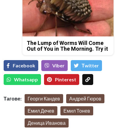
The Lump of Worms Will Come
Out of You in The Morning. Try it
Facebook
Viber
Тwitter
Whatsapp
Pinterest
Тагове:
Георги Кандев
Андрей Гюров
Емил Дечев
Емил Тонев
Деница Иванова