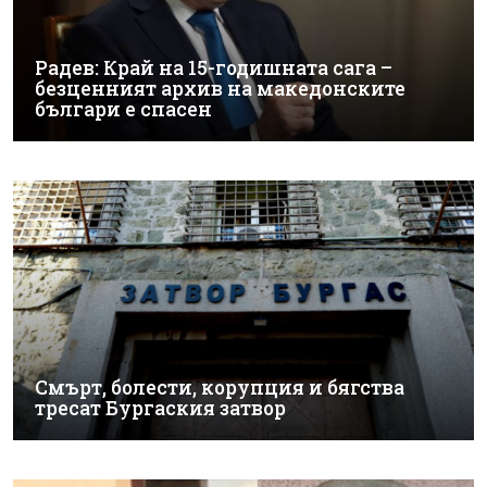
Радев: Край на 15-годишната сага –
безценният архив на македонските
българи е спасен
Смърт, болести, корупция и бягства
тресат Бургаския затвор