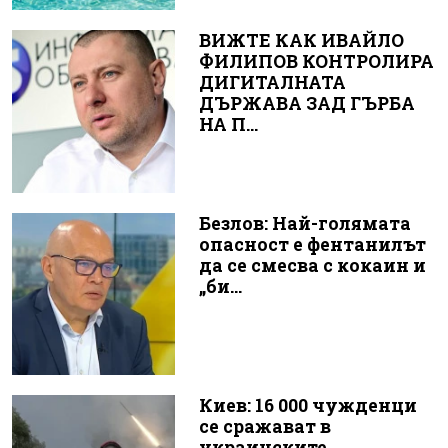
ВИЖТЕ КАК ИВАЙЛО
ФИЛИПОВ КОНТРОЛИРА
ДИГИТАЛНАТА
ДЪРЖАВА ЗАД ГЪРБА
НА П...
Безлов: Най-голямата
опасност е фентанилът
да се смесва с кокаин и
„би...
Киев: 16 000 чужденци
се сражават в
украинските