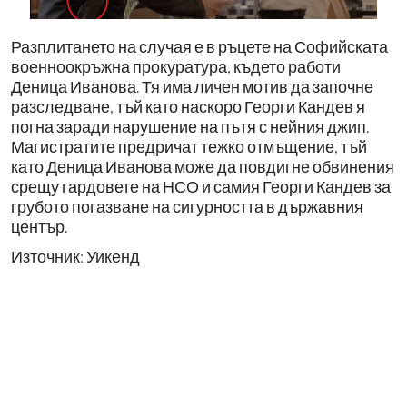
Разплитането на случая е в ръцете на Софийската
военноокръжна прокуратура, където работи
Деница Иванова. Тя има личен мотив да започне
разследване, тъй като наскоро Георги Кандев я
погна заради нарушение на пътя с нейния джип.
Магистратите предричат тежко отмъщение, тъй
като Деница Иванова може да повдигне обвинения
срещу гардовете на НСО и самия Георги Кандев за
грубото погазване на сигурността в държавния
център.
Източник: Уикенд