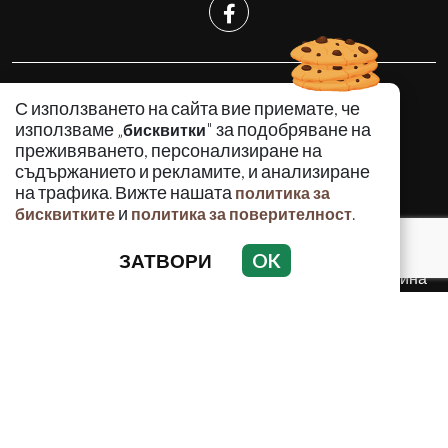
КРИМИНАЛНО
С използването на сайта вие приемате, че
ИНЦИДЕНТИ
използваме „
" за подобряване на
бисквитки
АНАЛИЗИ
преживяването, персонализиране на
съдържанието и рекламите, и анализиране
ПО СВЕТА
на трафика. Вижте нашата
политика за
ВОДЕЩИ ТЕМИ
и
.
бисквитките
политика за поверителност
ЗАТВОРИ
OK
Използването и публикуването на част или цялото
съдържание на Crimes.BG без разрешение на Медийна
група Асмара ЕООД е забранено.
© 2010 - 2026 | Crimes.BG. Всички права запазени.
РЕКЛАМА
КОНТАКТИ