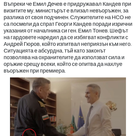
Въпреки че Емил Дечев е придружавал Кандев при
визитите му, министърът е влизал невъоръжен, за
разлика от своя подчинен. Служителите на НСО не
са посмели да спрат Георги Кандев поради изрични
указания от началника си ген. Емил Тонев. Шефът
на гардовете наредил да се избягват конфликти с
Андрей Гюров, който изпитвал неприязън към него.
Ситуацията е абсурдна, тъй като законът
позволява на охранителите да използват сила и
оръжие срещу всеки, който се опитва да нахлуе
въоръжен при премиера.