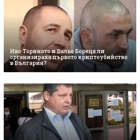
Иво Ториното и Вальо Бореца ли
организираха първото криптоубийство
в България?