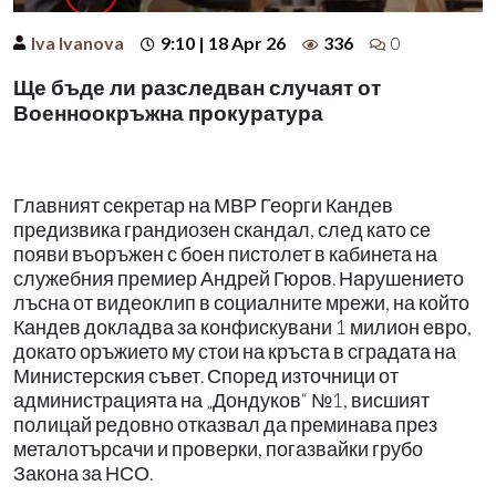
Iva Ivanova
9:10 | 18 Apr 26
336
0
Ще бъде ли разследван случаят от
Военноокръжна прокуратура
Главният секретар на МВР Георги Кандев
предизвика грандиозен скандал, след като се
появи въоръжен с боен пистолет в кабинета на
служебния премиер Андрей Гюров. Нарушението
лъсна от видеоклип в социалните мрежи, на който
Кандев докладва за конфискувани 1 милион евро,
докато оръжието му стои на кръста в сградата на
Министерския съвет. Според източници от
администрацията на „Дондуков“ №1, висшият
полицай редовно отказвал да преминава през
металотърсачи и проверки, погазвайки грубо
Закона за НСО.