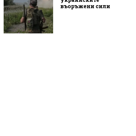
въоръжени сили