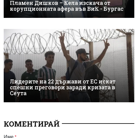
Пламен Дишков – Кела изскача от
корупционната афера във ВиК - Бургас
Лидерите на 22 държави от ЕС искат
спешни преговори заради кризата в
Сеута
КОМЕНТИРАЙ
Име
*