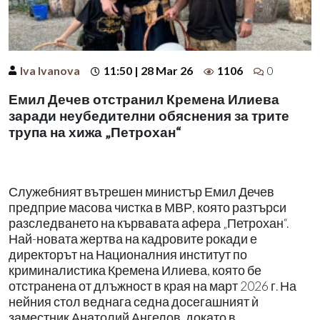
Iva Ivanova
11:50 | 28 Mar 26
1106
0
Емил Дечев отстранил Кремена Илиева
заради неубедителни обяснения за трите
трупа на хижа „Петрохан“
Служебният вътрешен министър Емил Дечев
предприе масова чистка в МВР, която разтърси
разследването на кървавата афера „Петрохан“.
Най-новата жертва на кадровите рокади е
директорът на Националния институт по
криминалистика Кремена Илиева, която бе
отстранена от длъжност в края на март 2026 г. На
нейния стол веднага седна досегашният ѝ
заместник Анатолий Ангелов, докато в