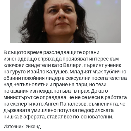
В същото време разследващите органи
изненадващо спряха да проявяват интерес към
ключови свидетели като Валери, първият ученик
на гуруто Ивайло Калушев. Младият мъж публично
обвини покойния лидер в сексуални посегателства
над непълнолетни и пране на пари, но тези
показания изглежда потъват в прах. Докато
министърът се оправдава, че не се меси в работата
на експерти като Ангел Папалезов, съмненията, че
държавата умишлено потулва педофилската
нишка в аферата, стават все по-основателни.
Източник: Уикенд