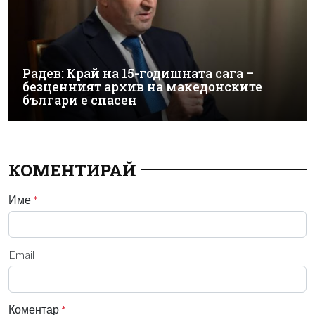
Радев: Край на 15-годишната сага –
безценният архив на македонските
българи е спасен
КОМЕНТИРАЙ
Име
*
Email
Коментар
*