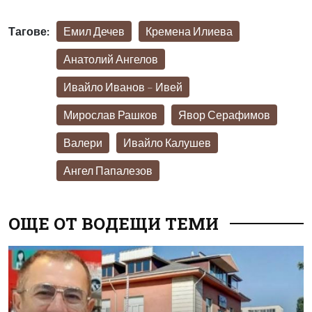
Тагове:
Емил Дечев
Кремена Илиева
Анатолий Ангелов
Ивайло Иванов – Ивей
Мирослав Рашков
Явор Серафимов
Валери
Ивайло Калушев
Ангел Папалезов
ОЩЕ ОТ ВОДЕЩИ ТЕМИ