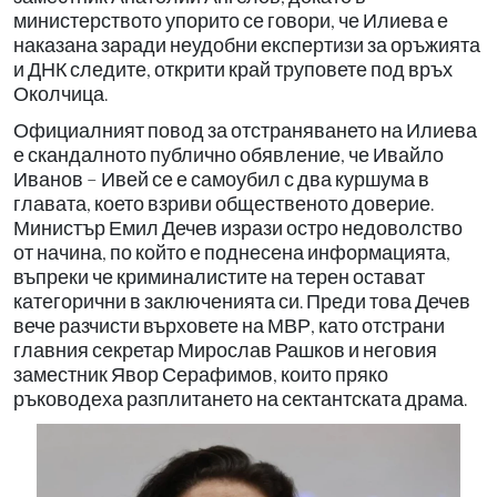
министерството упорито се говори, че Илиева е
наказана заради неудобни експертизи за оръжията
и ДНК следите, открити край труповете под връх
Околчица.
Официалният повод за отстраняването на Илиева
е скандалното публично обявление, че Ивайло
Иванов – Ивей се е самоубил с два куршума в
главата, което взриви общественото доверие.
Министър Емил Дечев изрази остро недоволство
от начина, по който е поднесена информацията,
въпреки че криминалистите на терен остават
категорични в заключенията си. Преди това Дечев
вече разчисти върховете на МВР, като отстрани
главния секретар Мирослав Рашков и неговия
заместник Явор Серафимов, които пряко
ръководеха разплитането на сектантската драма.