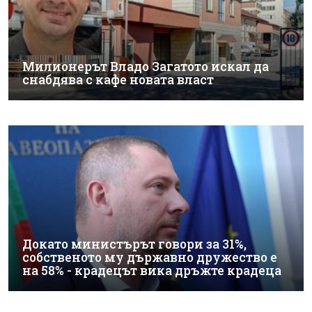
Милионерът Владо Загатото искал да
снабдява с кафе новата власт
Докато министърът говори за 31%,
собственото му държавно дружество е
на 58% - крадецът вика дръжте крадеца