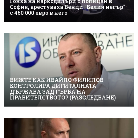
Гонка на наркодилъри с полицаи в
София, арестуваха Венци "Белия негър"
с 460 000 евро в него
ВИЖТЕ КАК ИВАЙЛО ФИЛИПОВ
КОНТРОЛИРА ДИГИТАЛНАТА
ДЪРЖАВА ЗАД ГЪРБА НА
ПРАВИТЕЛСТВОТО? (РАЗСЛЕДВАНЕ)