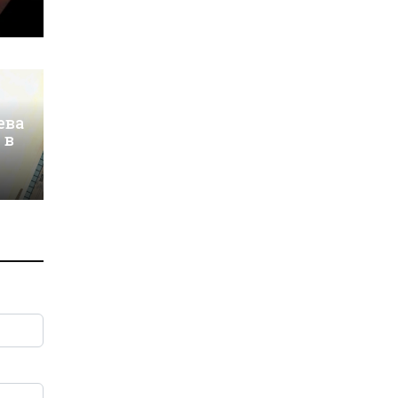
ева
 в