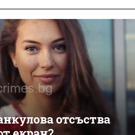
анкулова отсъства
от екран?