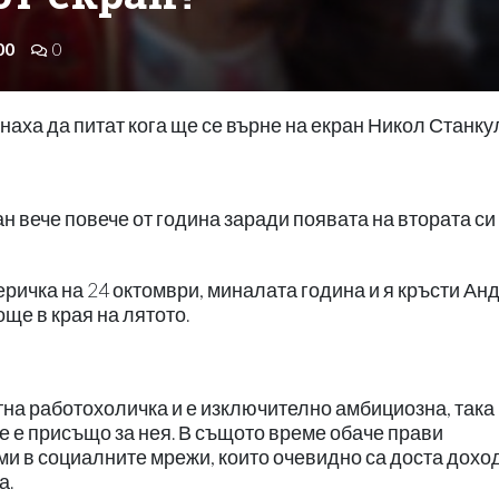
00
0
наха да питат кога ще се върне на екран Никол Станку
ран вече повече от година заради появата на втората си
ичка на 24 октомври, миналата година и я кръсти Анд
още в края на лятото.
тна работохоличка и е изключително амбициозна, така 
е е присъщо за нея. В същото време обаче прави
ами в социалните мрежи, които очевидно са доста дохо
а.