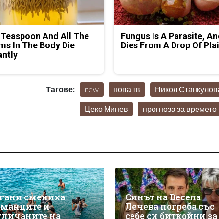
 Teaspoon And All The
Fungus Is A Parasite, An
s In The Body Die
Dies From A Drop Of Plai
antly
Тагове:
new
нова тв
Никол Станкулов
Цеко Минев
прогноза за времето
гани смениха
Синът на Весела
рманците и
Лечева погреба със
гличаните на
себе си биткойни за