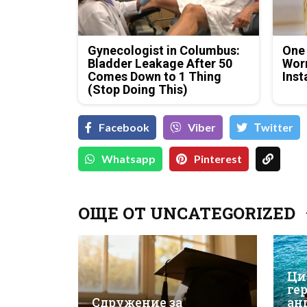
Gynecologist in Columbus:
One
Bladder Leakage After 50
Worm
Comes Down to 1 Thing
Inst
(Stop Doing This)
Facebook
Viber
Тwitter
Whatsapp
Pinterest
ОЩЕ ОТ UNCATEGORIZED
Ци
ге
Сдружение за
ан