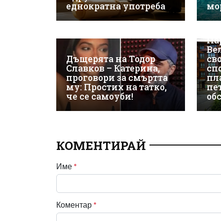
еднократна употреба
мо
ЕК
Па
Ве
Дъщерята на Тодор
св
Славков – Катерина,
сп
проговори за смъртта
пл
му: Простих на татко,
пе
че се самоуби!
об
КОМЕНТИРАЙ
Име
*
Коментар
*