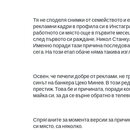
Тя не споделя снимки от семейството и
рекламни кадри в профила си в Инстагра
работното си място още в първите месец
след първото си раждане, Никол Станкул
Именно поради тази причина последоват
сега. На този етап обаче няма такива изг
Освен, че печели добре от реклами, не т
синът на банкера Цеко Минев. В този ред 
престиж. Това бе и причината, поради к
майка си, за да се върне обратно в телев
Спряганите за момента версии за причин
си място, са няколко.