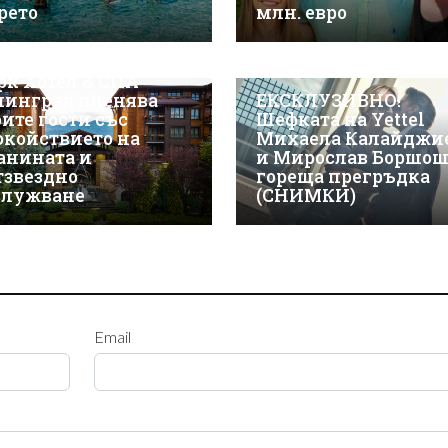
рето
млн. евро
СКЛУЗИВНО! Макси
рк Хотел & СПА
линград пленява
ЕКСКЛУЗИВНО!
оите гости със
Шефката на Yettel
окойствието на
Михаела Калайджи
анината и
и Мирослав Боршош
тзвездно
гореща прегръдка
служване
(СНИМКИ)
Email