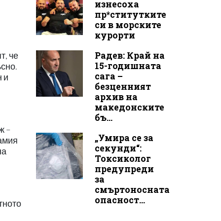
изнесоха
пр*ститутките
си в морските
курорти
Радев: Край на
т, че
15-годишната
сно.
сага –
 и
безценният
архив на
македонските
бъ...
ж –
„Умира се за
самия
секунди“:
на
Токсиколог
предупреди
за
смъртоносната
опасност...
тното