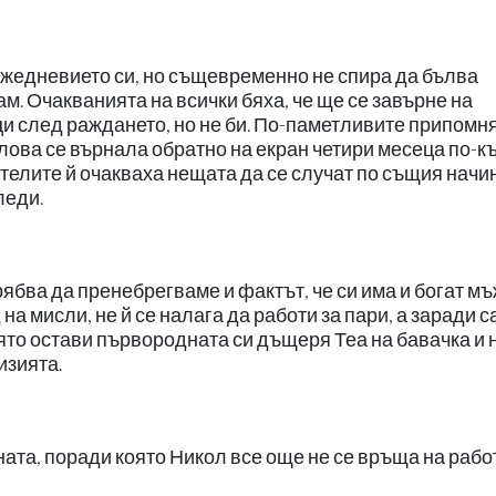
 ежедневието си, но същевременно не спира да бълва
м. Очакванията на всички бяха, че ще се завърне на
и след раждането, но не би. По-паметливите припомня
ова се върнала обратно на екран четири месеца по-къ
елите й очакваха нещата да се случат по същия начин
леди.
рябва да пренебрегваме и фактът, че си има и богат мъ
на мисли, не й се налага да работи за пари, а заради 
оято остави първородната си дъщеря Теа на бавачка и 
изията.
ата, поради която Никол все още не се връща на рабо