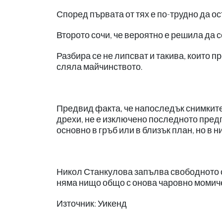
Според първата от тях е по-трудно да о
Второто сочи, че вероятно е решила да с
Разбира се не липсват и такива, които пр
сляла майчинството.
Предвид факта, че напоследък снимките
дрехи, не е изключено последното пред
основно в гръб или в близък план, но в н
Никол Станкулова запълва свободното си
няма нищо общо с онова чаровно момиче,
Източник: Уикенд