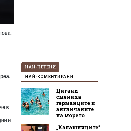
лова.
НАЙ-ЧЕТЕНИ
реа.
НАЙ-КОМЕНТИРАНИ
Цигани
смениха
германците и
че в
англичаните
на морето
дни и
„Калашниците“