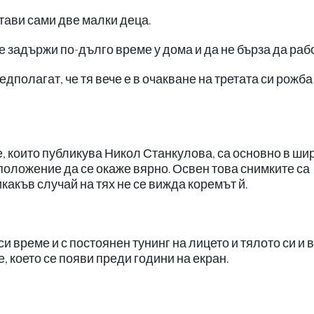
стави сами две малки деца.
е задържи по-дълго време у дома и да не бърза да раб
едполагат, че тя вече е в очакване на третата си рожба 
, които публикува Никол Станкулова, са основно в ши
положение да се окаже вярно. Освен това снимките са
икакъв случай на тях не се вижда коремът й.
 време и с постоянен тунинг на лицето и тялото си и 
 което се появи преди години на екран.