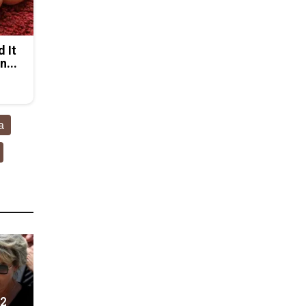
d It
n...
а
 2