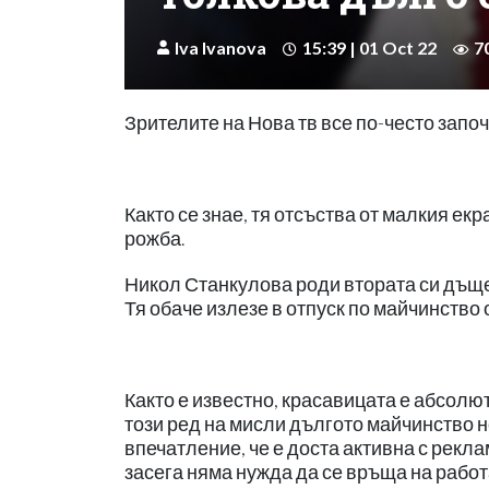
Iva Ivanova
15:39 | 01 Oct 22
7
Зрителите на Нова тв все по-често започ
Както се знае, тя отсъства от малкия ек
рожба.
Никол Станкулова роди втората си дъщер
Тя обаче излезе в отпуск по майчинство 
Както е известно, красавицата е абсолю
този ред на мисли дългото майчинство н
впечатление, че е доста активна с рекл
засега няма нужда да се връща на работ