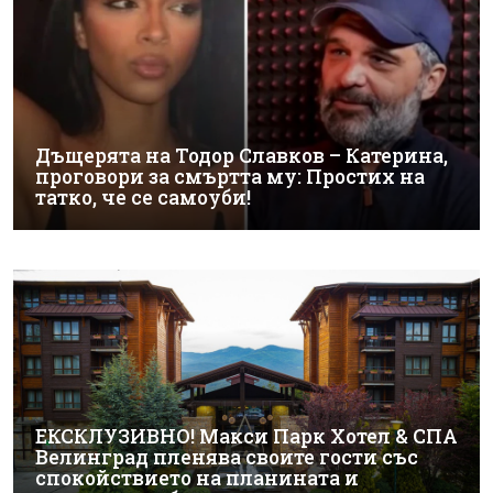
Дъщерята на Тодор Славков – Катерина,
проговори за смъртта му: Простих на
татко, че се самоуби!
ЕКСКЛУЗИВНО! Макси Парк Хотел & СПА
Велинград пленява своите гости със
спокойствието на планината и