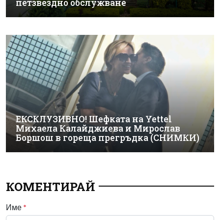
петзвездно обслужване
ЕКСКЛУЗИВНО! Шефката на Yettel
Михаела Калайджиева и Мирослав
Боршош в гореща прегръдка (СНИМКИ)
КОМЕНТИРАЙ
Име
*