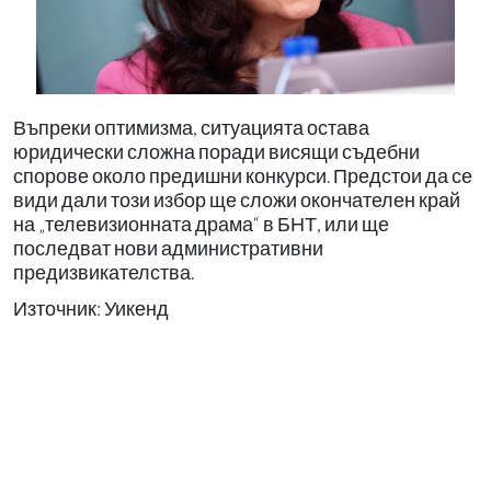
Въпреки оптимизма, ситуацията остава
юридически сложна поради висящи съдебни
спорове около предишни конкурси. Предстои да се
види дали този избор ще сложи окончателен край
на „телевизионната драма“ в БНТ, или ще
последват нови административни
предизвикателства.
Източник: Уикенд