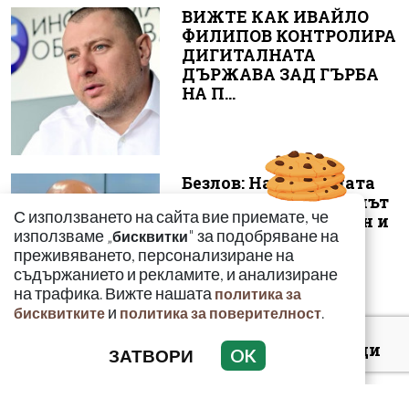
ВИЖТЕ КАК ИВАЙЛО
ФИЛИПОВ КОНТРОЛИРА
ДИГИТАЛНАТА
ДЪРЖАВА ЗАД ГЪРБА
НА П...
Безлов: Най-голямата
опасност е фентанилът
С използването на сайта вие приемате, че
да се смесва с кокаин и
използваме „
" за подобряване на
бисквитки
„би...
преживяването, персонализиране на
съдържанието и рекламите, и анализиране
на трафика. Вижте нашата
политика за
и
.
бисквитките
политика за поверителност
Киев: 16 000 чужденци
ЗАТВОРИ
OK
се сражават в
украинските
въоръжени сили