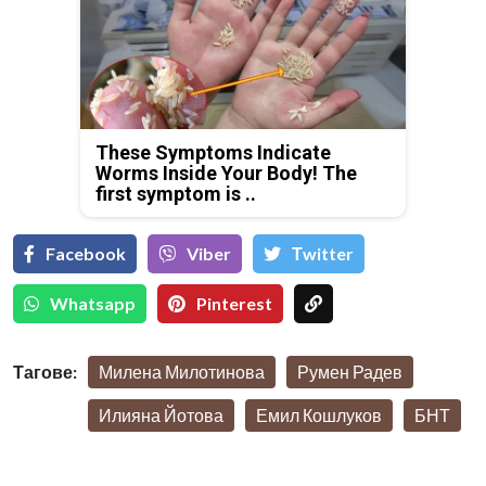
These Symptoms Indicate
Worms Inside Your Body! The
first symptom is ..
Facebook
Viber
Тwitter
Whatsapp
Pinterest
Тагове:
Милена Милотинова
Румен Радев
Илияна Йотова
Емил Кошлуков
БНТ