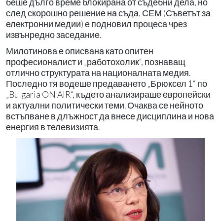
беше дълго време блокирана от съдебни дела, но
след скорошно решение на съда, СЕМ (Съветът за
електронни медии) е подновил процеса чрез
извънредно заседание.
Милотинова е описвана като опитен
професионалист и „работохолик“, познаващ
отлично структурата на националната медия.
Последно тя водеше предаването „Брюксел 1“ по
„Bulgaria ON AIR“, където анализираше европейски
и актуални политически теми. Очаква се нейното
встъпване в длъжност да внесе дисциплина и нова
енергия в телевизията.