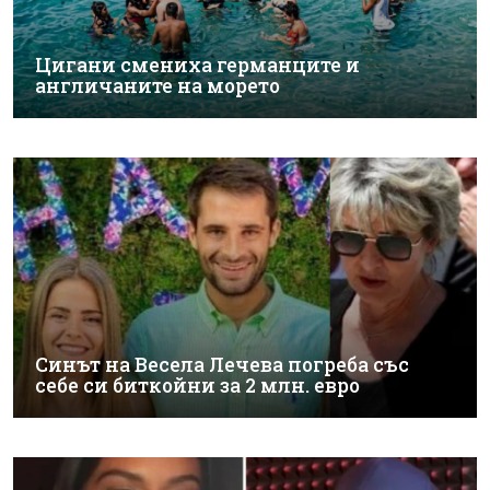
Цигани смениха германците и
англичаните на морето
Синът на Весела Лечева погреба със
себе си биткойни за 2 млн. евро