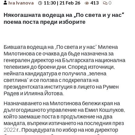
Iva Ivanova
11:30 | 21 Feb 26
413
0
Някогашната водеща на „По света и у нас“
поема поста преди изборите
Бившата водеща на „По света и у нас“ Милена
Милотинова се очаква да бъде назначена за
генерален директор на Българската национална
телевизия до броени дни. Според източници,
нейната кандидатура е получила „зелена
светлина“ и се ползва с подкрепата на
президентската институция в лицето на Румен
Радев и Илияна Йотова.
Назначаването на Милотинова бележи края на
дългогодишното управление на Емил Кошлуков,
който заемаше поста в продължение на два
мандата, въпреки изтичането на последния през
2022 г.. Процедурата по избор на нов директор