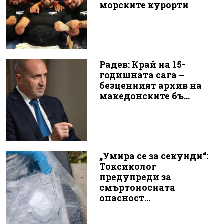
морските курорти
Радев: Край на 15-
годишната сага –
безценният архив на
македонските бъ...
„Умира се за секунди“:
Токсиколог
предупреди за
смъртоносната
опасност...