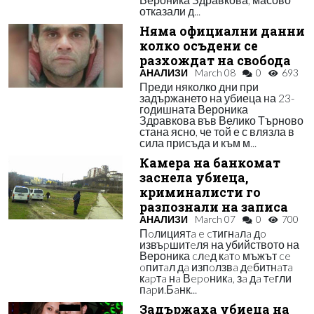
отказали д...
Няма официални данни
колко осъдени се
разхождат на свобода
АНАЛИЗИ
March 08
0
693
Преди няколко дни при
задържането на убиеца на 23-
годишната Вероника
Здравкова във Велико Търново
стана ясно, че той е с влязла в
сила присъда и към м...
Камера на банкомат
заснела убиеца,
криминалисти го
разпознали на записа
АНАЛИЗИ
March 07
0
700
Пoлициятa e cтигнaлa дo
извъpшитeля на убийството на
Вероника cлeд кaтo мъжът ce
oпитaл дa изпoлзвa дeбитнaтa
кapтa нa Вepoникa, зa дa тeгли
пapи.Бaнк...
Задържаха убиеца на