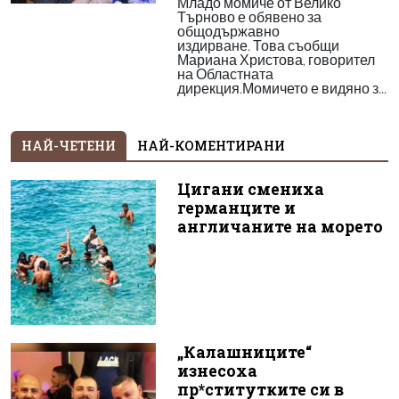
Младо момиче от Велико
Търново е обявено за
общодържавно
издирване. Това съобщи
Мариана Христова, говорител
на Областната
дирекция.Момичето е видяно з...
НАЙ-ЧЕТЕНИ
НАЙ-КОМЕНТИРАНИ
Цигани смениха
германците и
англичаните на морето
„Калашниците“
изнесоха
пр*ститутките си в