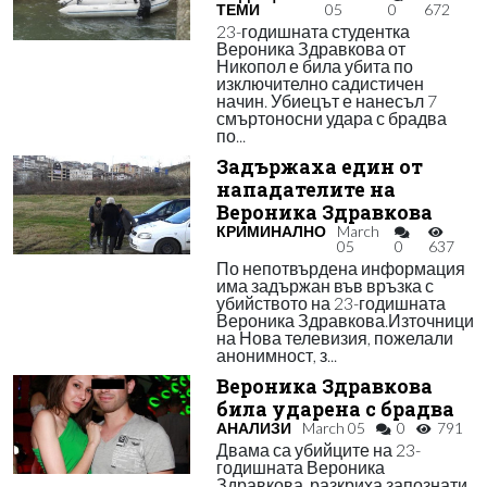
ТЕМИ
05
0
672
23-годишната студентка
Вероника Здравкова от
Никопол е била убита по
изключително садистичен
начин. Убиецът е нанесъл 7
смъртоносни удара с брадва
по...
Задържаха един от
нападателите на
Вероника Здравкова
КРИМИНАЛНО
March
05
0
637
По непотвърдена информация
има задържан във връзка с
убийството на 23-годишната
Вероника Здравкова.Източници
на Нова телевизия, пожелали
анонимност, з...
Вероника Здравкова
била ударена с брадва
АНАЛИЗИ
March 05
0
791
Двама са убийците на 23-
годишната Вероника
Здравкова, разкриха запознати