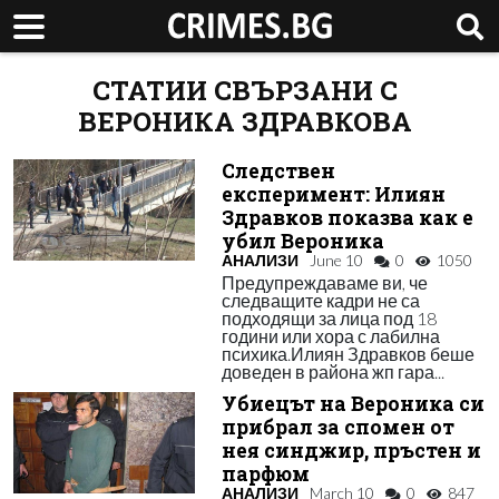
СТАТИИ СВЪРЗАНИ С
ВЕРОНИКА ЗДРАВКОВА
Следствен
експеримент: Илиян
Здравков показва как е
убил Вероника
АНАЛИЗИ
June 10
0
1050
Предупреждаваме ви, че
следващите кадри не са
подходящи за лица под 18
години или хора с лабилна
психика.Илиян Здравков беше
доведен в района жп гара...
Убиецът на Вероника си
прибрал за спомен от
нея синджир, пръстен и
парфюм
АНАЛИЗИ
March 10
0
847