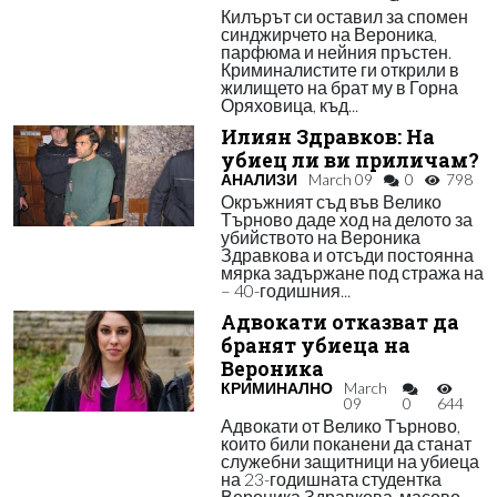
Килърът си оставил за спомен
синджирчето на Вероника,
парфюма и нейния пръстен.
Криминалистите ги открили в
жилището на брат му в Горна
Оряховица, къд...
Илиян Здравков: На
убиец ли ви приличам?
АНАЛИЗИ
March 09
0
798
Окръжният съд във Велико
Търново даде ход на делото за
убийството на Вероника
Здравкова и отсъди постоянна
мярка задържане под стража на
– 40-годишния...
Адвокати отказват да
бранят убиеца на
Вероника
КРИМИНАЛНО
March
09
0
644
Адвокати от Велико Търново,
които били поканени да станат
служебни защитници на убиеца
на 23-годишната студентка
Вероника Здравкова, масово