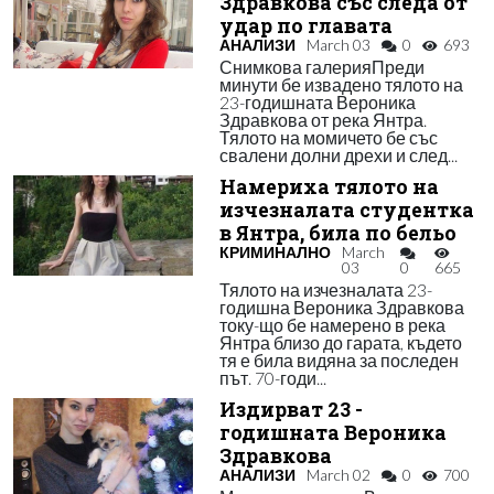
Здравкова със следа от
удар по главата
АНАЛИЗИ
March 03
0
693
Снимкова галерияПреди
минути бе извадено тялото на
23-годишната Вероника
Здравкова от река Янтра.
Тялото на момичето бе със
свалени долни дрехи и след...
Намериха тялото на
изчезналата студентка
в Янтра, била по бельо
КРИМИНАЛНО
March
03
0
665
Тялото на изчезналата 23-
годишна Вероника Здравкова
току-що бе намерено в река
Янтра близо до гарата, където
тя е била видяна за последен
път. 70-годи...
Издирват 23 -
годишната Вероника
Здравкова
АНАЛИЗИ
March 02
0
700