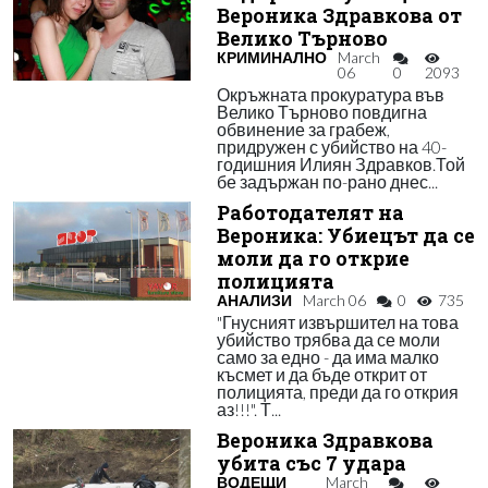
Вероника Здравкова от
Велико Търново
КРИМИНАЛНО
March
06
0
2093
Окръжната прокуратура във
Велико Търново повдигна
обвинение за грабеж,
придружен с убийство на 40-
годишния Илиян Здравков.Той
бе задържан по-рано днес...
Работодателят на
Вероника: Убиецът да се
моли да го открие
полицията
АНАЛИЗИ
March 06
0
735
"Гнусният извършител на това
убийство трябва да се моли
само за едно - да има малко
късмет и да бъде открит от
полицията, преди да го открия
аз!!!". Т...
Вероника Здравкова
убита със 7 удара
ВОДЕЩИ
March