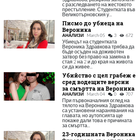
с разследването на жестокото
престъпление. Студентката във
Великотърновския у...
Писмо до убиеца на
Вероника
АНАЛИЗИ
March 05
3
672
Убиецът на студентката
Вероника Здравкова трябва да
бъде осъден на доживотен
затвор без право на замяна в
стая 2 на 2 и до края на живота
си да живее...
Убийство с цел грабеж е
сред водещите версии
за смъртта на Вероника
АНАЛИЗИ
March 04
0
707
При първоначалния оглед на
тялото на Вероника Здравкова
са установени наранявания на
главата, но аутопсията ще
покаже дали това е причината
за смъртта...
23-годишната Вероника