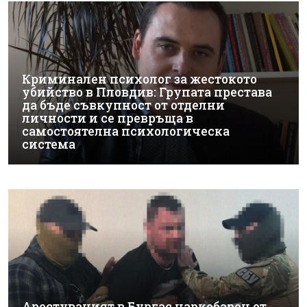
Криминален психолог за жестокото
убийство в Пловдив: Групата престава
да бъде съвкупност от отделни
личности и се превръща в
самостоятелна психологическа
система
Арестуваният в Бургас наркобарон от