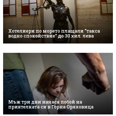
Хотелиери по морето плащали "такса
водно спокойствие" до 30 хил. лева
Мъж три дни нанася побой на
приятелката си в Горна Оряховица