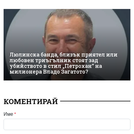
Люлинска банда, близък приятел или
любовен триъгълник стоят зад
убийството в стил „Петрохан“ на
милионера Владо Загатото?
КОМЕНТИРАЙ
Име
*