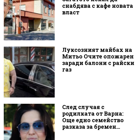
снабдява с кафе новата
власт
Луксозният майбах на
Митьо Очите опожарен
заради балони с райски
газ
След случая с
родилката от Варна:
Още едно семейство
разказа за бремен...