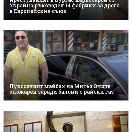
Украйна ръководел 14 фабрики за дрога
в Европейския съюз
Луксозният майбах на Митьо Очите
опожарен заради балони с райски газ