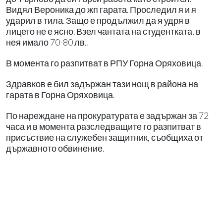
Видял Вероника до жп гарата. Проследил я и я
ударил в тила. Защо е продължил да я удря в
лицето не е ясно. Взел чантата на студентката, в
нея имало 70-80 лв..
В момента го разпитват в РПУ Горна Оряховица.
Здравков е бил задържан тази нощ в района на
гарата в Горна Оряховица.
По нареждане на прокуратурата е задържан за 72
часа и в момента разследващите го разпитват в
присъствие на служебен защитник, съобщиха от
държавното обвинение.