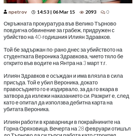
npetrov
14:53 | 06 Mar 15
2093
0
Окръжната прокуратура във Велико Търново
повдигна обвинение за грабеж, придружен с
убийство на 40-годишния Илиян Здравков.
Той бе задържан по-рано днес за убийството на
студентката Вероника Здравкова, чието тяло бе
открито във водите на Янтра на 3 март т.г.
Илиян Здравков е осъждан и има влязла в сила
присъда. Той е убил Вероника, докато
правосъдието го е издирвало, за да го вкара в
затвора да излежи наказанието си. Разкрит е, след
като е опитал да използва дебитна карта на
убитата Вероника.
Илиян работи в краварници в покрайнините на
Горна Оряховица. Вечерта на 28 февруари отишъл
до Търново да си търси работа като строител.