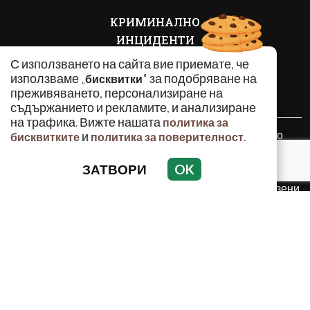
КРИМИНАЛНО
ИНЦИДЕНТИ
АНАЛИЗИ
С използването на сайта вие приемате, че
ПО СВЕТА
използваме „
" за подобряване на
бисквитки
преживяването, персонализиране на
ВОДЕЩИ ТЕМИ
съдържанието и рекламите, и анализиране
на трафика. Вижте нашата
политика за
Използването и публикуването на част или цялото
и
.
бисквитките
политика за поверителност
съдържание на Crimes.BG без разрешение на Медийна
група Асмара ЕООД е забранено.
ЗАТВОРИ
OK
© 2010 - 2026 | Crimes.BG. Всички права запазени.
РЕКЛАМА
КОНТАКТИ
ОБЩИ УСЛОВИЯ
ПОЛИТИКА ЗА ПОВЕРИТЕЛНОСТ
ПОЛИТИКА ЗА БИСКВИТКИТЕ