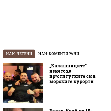
НАЙ-ЧЕТЕНИ
НАЙ-КОМЕНТИРАНИ
„Калашниците“
изнесоха
пр*ститутките си в
морските курорти
Радев: Край на 15-