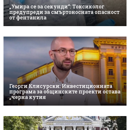
„Умира се за секунди“: Токсиколог
предупреди за смъртоносната опасност
от фентанила
Георги Клисурски: Инвестиционната
програма за общинските проекти остава
„черна кутия