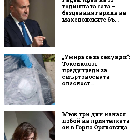
годишната сага –
безценният архив на
македонските бъ...
„Умира се за секунди“:
Токсиколог
предупреди за
смъртоносната
опасност...
Мъж три дни нанася
побой на приятелката
си в Горна Оряховица