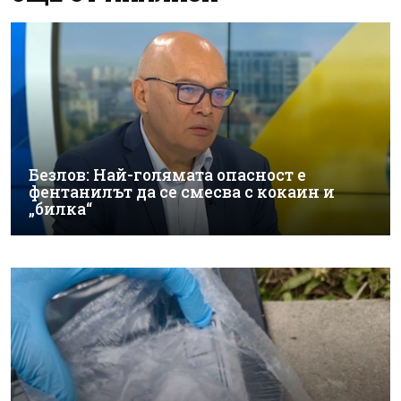
Безлов: Най-голямата опасност е
фентанилът да се смесва с кокаин и
„билка“