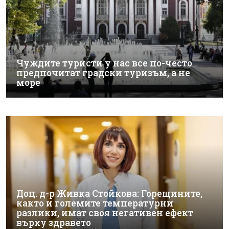
Чуждите туристи у нас все по-често
предпочитат градски туризъм, а не
море
Доц. д-р Живка Стойкова: Горещините,
както и големите температурни
разлики, имат своя негативен ефект
върху здравето