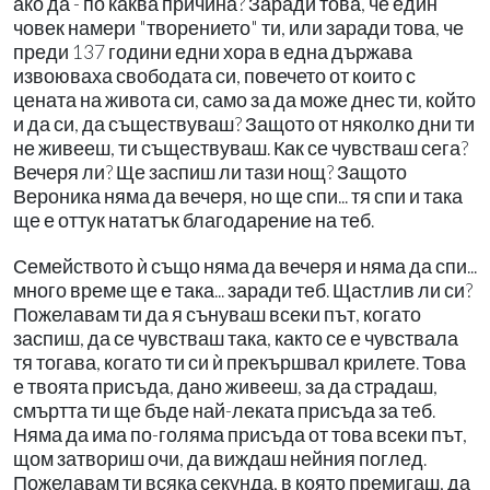
ако да - по каква причина? Заради това, че един
човек намери "творението" ти, или заради това, че
преди 137 години едни хора в една държава
извоюваха свободата си, повечето от които с
цената на живота си, само за да може днес ти, който
и да си, да съществуваш? Защото от няколко дни ти
не живееш, ти съществуваш. Как се чувстваш сега?
Вечеря ли? Ще заспиш ли тази нощ? Защото
Вероника няма да вечеря, но ще спи... тя спи и така
ще е оттук нататък благодарение на теб.
Семейството ѝ също няма да вечеря и няма да спи...
много време ще е така... заради теб. Щастлив ли си?
Пожелавам ти да я сънуваш всеки път, когато
заспиш, да се чувстваш така, както се е чувствала
тя тогава, когато ти си ѝ прекършвал крилете. Това
е твоята присъда, дано живееш, за да страдаш,
смъртта ти ще бъде най-леката присъда за теб.
Няма да има по-голяма присъда от това всеки път,
щом затвориш очи, да виждаш нейния поглед.
Пожелавам ти всяка секунда, в която премигаш, да