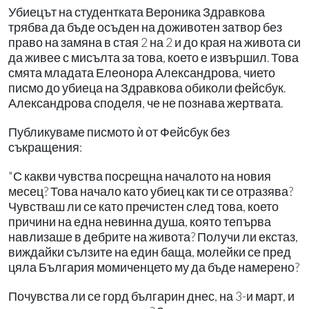
Убиецът на студентката Вероника Здравкова
трябва да бъде осъден на доживотен затвор без
право на замяна в стая 2 на 2 и до края на живота си
да живее с мисълта за това, което е извършил. Това
смята младата Елеонора Александрова, чието
писмо до убиеца на Здравкова обиколи фейсбук.
Александрова споделя, че не познава жертвата.
Публикуваме писмото ѝ от Фейсбук без
съкращения:
"С какви чувства посрещна началото на новия
месец? Това начало като убиец как ти се отразява?
Чувстваш ли се като пречистен след това, което
причини на една невинна душа, която тепърва
навлизаше в дебрите на живота? Получи ли екстаз,
виждайки сълзите на един баща, молейки се пред
цяла България момиченцето му да бъде намерено?
Почувства ли се горд българин днес, на 3-и март, и