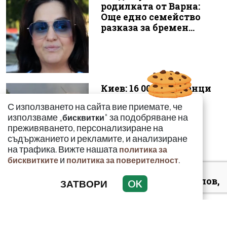
родилката от Варна:
Още едно семейство
разказа за бремен...
Киев: 16 000 чужденци
се сражават в
С използването на сайта вие приемате, че
украинските
използваме „
" за подобряване на
бисквитки
въоръжени сили
преживяването, персонализиране на
съдържанието и рекламите, и анализиране
на трафика. Вижте нашата
политика за
и
.
бисквитките
политика за поверителност
Д-р Християн Даскалов,
ЗАТВОРИ
OK
експерт по
киберсигурност:
Неоторизираният дост...