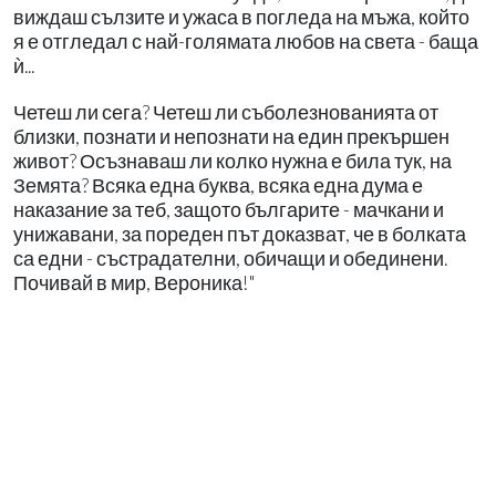
виждаш сълзите и ужаса в погледа на мъжа, който
я е отгледал с най-голямата любов на света - баща
ѝ...
Четеш ли сега? Четеш ли съболезнованията от
близки, познати и непознати на един прекършен
живот? Осъзнаваш ли колко нужна е била тук, на
Земята? Всяка една буква, всяка една дума е
наказание за теб, защото българите - мачкани и
унижавани, за пореден път доказват, че в болката
са едни - състрадателни, обичащи и обединени.
Почивай в мир, Вероника!"