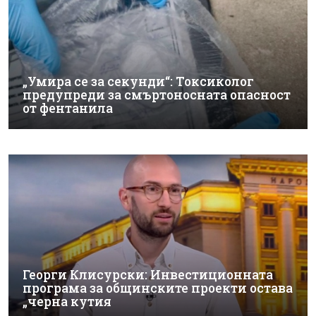
„Умира се за секунди“: Токсиколог
предупреди за смъртоносната опасност
от фентанила
Георги Клисурски: Инвестиционната
програма за общинските проекти остава
„черна кутия