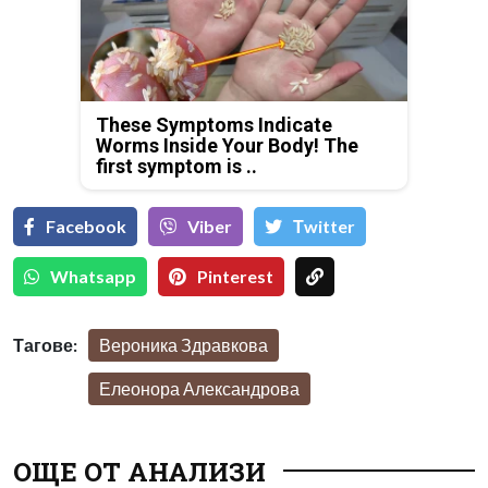
These Symptoms Indicate
Worms Inside Your Body! The
first symptom is ..
Facebook
Viber
Тwitter
Whatsapp
Pinterest
Тагове:
Вероника Здравкова
Елеонора Александрова
ОЩЕ ОТ АНАЛИЗИ