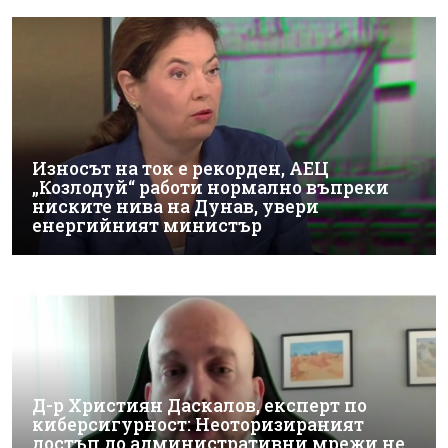
Износът на ток е рекорден, АЕЦ
„Козлодуй“ работи нормално въпреки
ниските нива на Дунав, увери
енергийният министър
Д-р Християн Даскалов, експерт по
киберсигурност: Неоторизираният
достъп до административни мрежи не