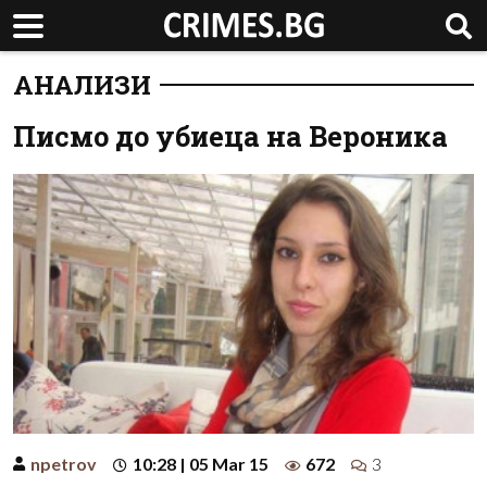
АНАЛИЗИ
Писмо до убиеца на Вероника
npetrov
10:28 | 05 Mar 15
672
3