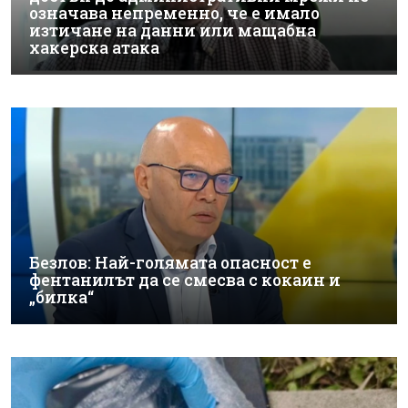
означава непременно, че е имало
изтичане на данни или мащабна
хакерска атака
Безлов: Най-голямата опасност е
фентанилът да се смесва с кокаин и
„билка“