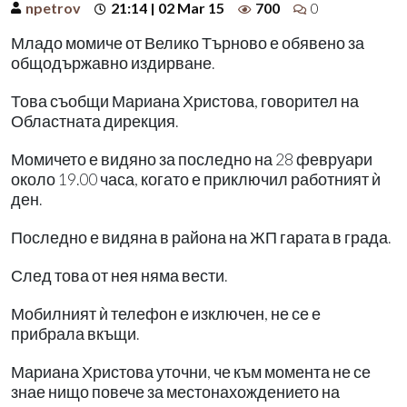
npetrov
21:14 | 02 Mar 15
700
0
Младо момиче от Велико Търново е обявено за
общодържавно издирване.
Това съобщи Мариана Христова, говорител на
Областната дирекция.
Момичето е видяно за последно на 28 февруари
около 19.00 часа, когато е приключил работният ѝ
ден.
Последно е видяна в района на ЖП гарата в града.
След това от нея няма вести.
Мобилният ѝ телефон е изключен, не се е
прибрала вкъщи.
Мариана Христова уточни, че към момента не се
знае нищо повече за местонахождението на