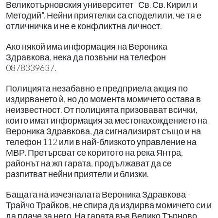
Великотърновския университет "Св. Св. Кирил и
Методий". Нейни приятелки са споделили, че тя е
отличничка и не е конфликтна личност.
Ако някой има информация на Вероника
Здравкова, нека да позвъни на телефон
0878339637.
Полицията незабавно е предприела акция по
издирването ѝ, но до момента момичето остава в
неизвестност. От полицията призовават всички,
които имат информация за местонахождението на
Вероника Здравкова, да сигнализират също и на
телефон 112 или в най-близкото управление на
МВР. Претърсват се коритото на река Янтра,
районът на жп гарата, продължават да се
разпитват нейни приятели и близки.
Бащата на изчезналата Вероника Здравкова -
Трайчо Трайков, не спира да издирва момичето си и
да плаче за него. На гарата във Велико Търново