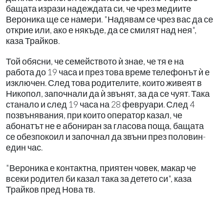
бащата изрази надеждата си, че чрез медиите
Вероника ще се намери. "Надявам се чрез вас да се
открие или, ако е някъде, да се смилят над нея",
каза Трайков.
Той обясни, че семейството ѝ знае, че тя е на
работа до 19 часа и през това време телефонът ѝ е
изключен. След това родителите, които живеят в
Никопол, започнали да ѝ звънят, за да се чуят. Така
станало и след 19 часа на 28 февруари. След 4
позвънявания, при които оператор казал, че
абонатът не е абониран за гласова поща, бащата
се обезпокоил и започнал да звъни през половин-
един час.
"Вероника е контактна, приятен човек, макар че
всеки родител би казал така за детето си", каза
Трайков пред Нова тв.