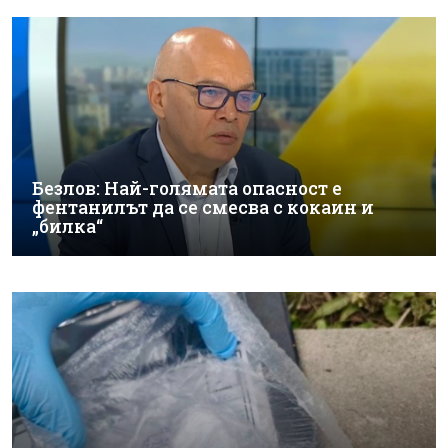
Безлов: Най-голямата опасност е
фентанилът да се смесва с кокаин и
„билка“