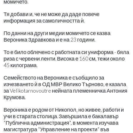
момичето.
Тя добави и, че не може да даде повече
информация за самоличността ѝ.
По данни на други медии момичето се казва
Вероника Здравкова и е на 23 години.
То е било облечено с работната си униформа - бяла
риза с червени ленти. Висока е 160 см, тежи около
45 килограма.
Семейството на Вероника е съобщило за
изчезването ѝ в ОД МВР Велико Търново, е казала
за Velikotarnovoutre нейната племенничка Антония
Крумова.
Вероника е родом от Никопол, но живее, работи и
учи в старата столица. Завършила е бакалавър
"Публична администрация", в момента изучава
магистратура "Управление на проекти" във