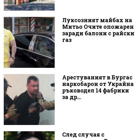
Луксозният майбах на
Митьо Очите опожарен
заради балони с райски
газ
Арестуваният в Бургас
наркобарон от Украйна
ръководел 14 фабрики
за др...
След случая с