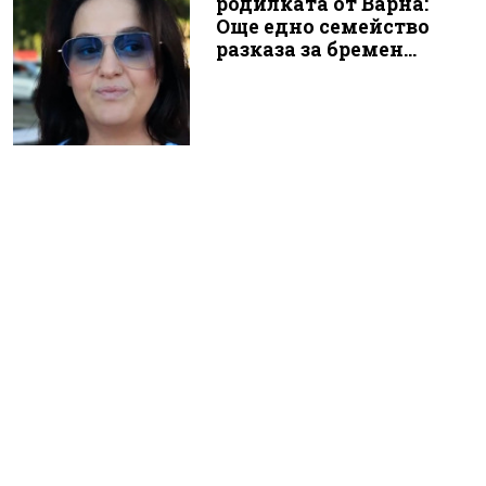
родилката от Варна:
Още едно семейство
разказа за бремен...