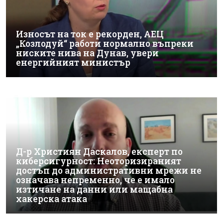
Износът на ток е рекорден, АЕЦ
„Козлодуй“ работи нормално въпреки
ниските нива на Дунав, увери
енергийният министър
Д-р Християн Даскалов, експерт по
киберсигурност: Неоторизираният
достъп до административни мрежи не
означава непременно, че е имало
изтичане на данни или мащабна
хакерска атака