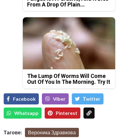
From A Drop Of Plain...
The Lump Of Worms Will Come
Out Of You In The Morning. Try It
Facebook
Viber
Тwitter
Whatsapp
Pinterest
Тагове:
Вероника Здравкова