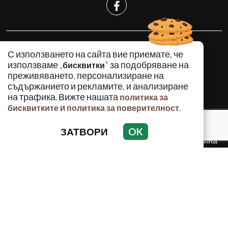
КРИМИНАЛНО
С използването на сайта вие приемате, че
ИНЦИДЕНТИ
използваме „
" за подобряване на
бисквитки
АНАЛИЗИ
преживяването, персонализиране на
съдържанието и рекламите, и анализиране
ПО СВЕТА
на трафика. Вижте нашата
политика за
ВОДЕЩИ ТЕМИ
и
.
бисквитките
политика за поверителност
ЗАТВОРИ
OK
Използването и публикуването на част или цялото
съдържание на Crimes.BG без разрешение на Медийна
група Асмара ЕООД е забранено.
© 2010 - 2026 | Crimes.BG. Всички права запазени.
РЕКЛАМА
КОНТАКТИ