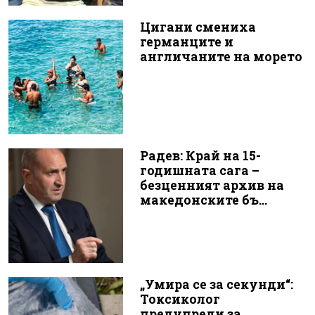
Цигани смениха
германците и
англичаните на морето
Радев: Край на 15-
годишната сага –
безценният архив на
македонските бъ...
„Умира се за секунди“:
Токсиколог
предупреди за