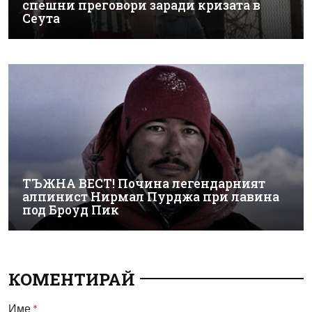
спешни преговори заради кризата в
Сеута
ТЪЖНА ВЕСТ! Почина легендарният
алпинист Нирмал Пурджа при лавина
под Броуд Пик
КОМЕНТИРАЙ
Име
*