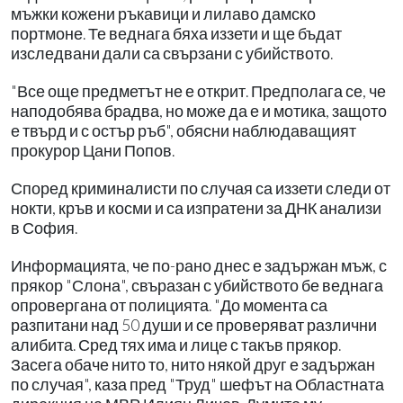
мъжки кожени ръкавици и лилаво дамско
портмоне. Те веднага бяха иззети и ще бъдат
изследвани дали са свързани с убийството.
"Все още предметът не е открит. Предполага се, че
наподобява брадва, но може да е и мотика, защото
е твърд и с остър ръб", обясни наблюдаващият
прокурор Цани Попов.
Според криминалисти по случая са иззети следи от
нокти, кръв и косми и са изпратени за ДНК анализи
в София.
Информацията, че по-рано днес е задържан мъж, с
прякор "Слона", свъразан с убийството бе веднага
опровергана от полицията. "До момента са
разпитани над 50 души и се проверяват различни
алибита. Сред тях има и лице с такъв прякор.
Засега обаче нито то, нито някой друг е задържан
по случая", каза пред "Труд" шефът на Областната