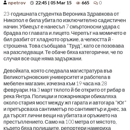
npetrov
22:45 | 05 Mar 15
665
0
23-годишната студентка Вероника Здравкова от
Никопол е била убита по изключително садистичен
начин. Убиецът е нанесъл 7 смъртоносни удара с
брадва по главата и лицето. Черепът на момичето е
бил разбит от хладното оръжие, а челюстта й -
строшена. Това съобщава "Труд", като се позовава
на разследващи. Те обаче бяха категорични, че по
случая все още няма задържани.
Девойката, която следвала магистратура във
Великотърновския университет и работела в
мебелен магазин, изчезна към 19 часа на 28
февруари. На 3 март тялото й бе открито от рибар в
река Янтра. Полицаи и пожарникари обикаляха
около стария мост между жп гарата и автогара "Юг"
и претърсваха сантиметър по сантиметър и днес, за
да търсят лични вещи на убитата и оръжието на
престъплението. Само на 100 метра от мястото,
където бяха полицаите, репортери намериха