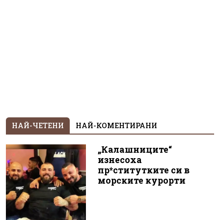
НАЙ-ЧЕТЕНИ
НАЙ-КОМЕНТИРАНИ
„Калашниците“
изнесоха
пр*ститутките си в
морските курорти