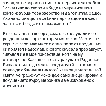
заяви, че не вярва напълно на версията за грабеж.
"Искам час по-скоро да бъде намерен човекът,
който извърши това зверство. И да го питам: Защо?.
Ако наистина целта са били пари, защо не е взел
чантата й, без да й отнема живота?"
Във фаталната вечер двамата се целунали и се
разделили на паркинга пред магазина. Мартин не
скри, че Вероника му се е оплаквала от предишния
си приятел Радослав, с когото скъсала през август.
"Звънял й е в мое присъствие, но тя не му
отговаряше. Казваше, че се страхува от Радослав.
Виждал съм го да я чака пред дома й. Но не мога
сляпо да обвинявам някого", каза още Мартин. Той
смята, че грабежът може да е само инсценировка, а
покушението върху Вероника да е извършено с
друг мотив.