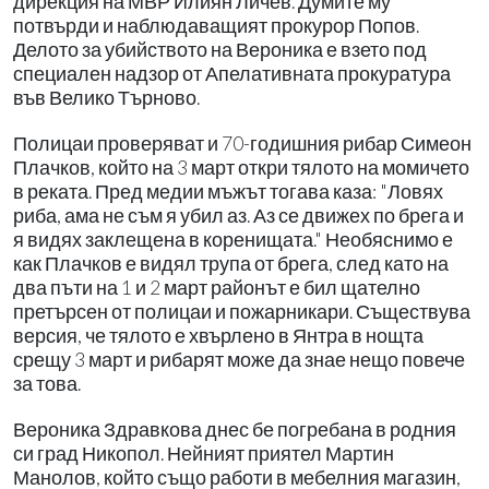
дирекция на МВР Илиян Личев. Думите му
потвърди и наблюдаващият прокурор Попов.
Делото за убийството на Вероника е взето под
специален надзор от Апелативната прокуратура
във Велико Търново.
Полицаи проверяват и 70-годишния рибар Симеон
Плачков, който на 3 март откри тялото на момичето
в реката. Пред медии мъжът тогава каза: "Ловях
риба, ама не съм я убил аз. Аз се движех по брега и
я видях заклещена в коренищата." Необяснимо е
как Плачков е видял трупа от брега, след като на
два пъти на 1 и 2 март районът е бил щателно
претърсен от полицаи и пожарникари. Съществува
версия, че тялото е хвърлено в Янтра в нощта
срещу 3 март и рибарят може да знае нещо повече
за това.
Вероника Здравкова днес бе погребана в родния
си град Никопол. Нейният приятел Мартин
Манолов, който също работи в мебелния магазин,