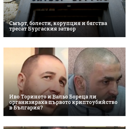
Смърт, болести, корупция и бягства
тресат Бургаския затвор
Иво Ториното и Вальо Бореца ли
организираха първото криптоубийство
в България?