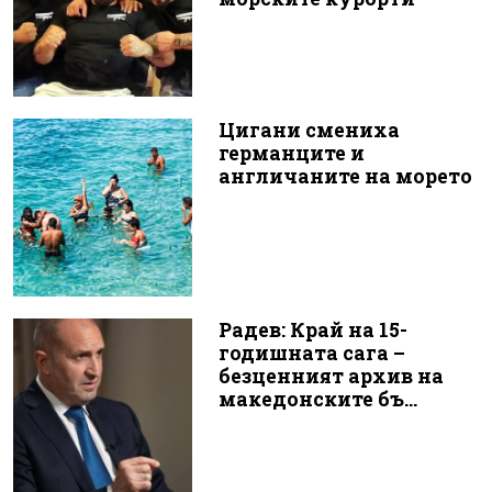
Цигани смениха
германците и
англичаните на морето
Радев: Край на 15-
годишната сага –
безценният архив на
македонските бъ...