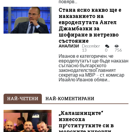
повярв...
Стана ясно какво ще е
наказанието на
евродепутата Ангел
Джамбазки за
шофиране в нетрезво
състояние
АНАЛИЗИ
December
13
0
756
Иванов е категоричен, че
евродепутатът ще бъде наказан
съгласно българското
законодателствоГлавният
секретар на МВР – ст. комисар
Ивайло Иванов обяви...
НАЙ-ЧЕТЕНИ
НАЙ-КОМЕНТИРАНИ
„Калашниците“
изнесоха
пр*ститутките си в
морските курорти