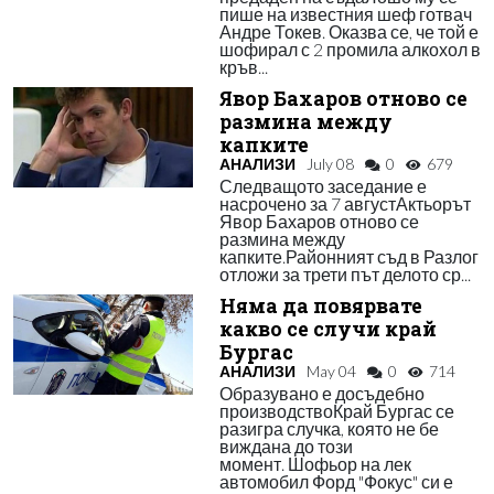
пише на известния шеф готвач
Андре Токев. Оказва се, че той е
шофирал с 2 промила алкохол в
кръв...
Явор Бахаров отново се
размина между
капките
АНАЛИЗИ
July 08
0
679
Следващото заседание е
насрочено за 7 августАктьорът
Явор Бахаров отново се
размина между
капките.Районният съд в Разлог
отложи за трети път делото ср...
Няма да повярвате
какво се случи край
Бургас
АНАЛИЗИ
May 04
0
714
Образувано е досъдебно
производствоКрай Бургас се
разигра случка, която не бе
виждана до този
момент. Шофьор на лек
автомобил Форд "Фокус" си е