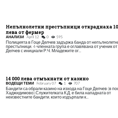
Непълнолетни престъпници откраднаха 10
лева от фермер
АНАЛИЗИ
April 12
0
595
Полицията в Гоце Делчев задържа банда от непълнолетн
престъпници. 4-членната група е оглавявана от ученик от
Делчев с инициали Р.Ч. Младежите ог...
14 000 лева отмъкнати от казино
ВОДЕЩИ ТЕМИ
February 07
1
707
Бандити са обрали казино на изхода на Гоце Делчев (в по
Хаджидимово).Служителката К.Д. е била нападната от
неизвестните бандити, които издърпали к...