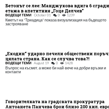
Бетонът се лее: Манджукова вдига 6 сгради
етажа в апетитния „Гоце Делчев”
ВОДЕЩИ ТЕМИ
October 01
0
1239
Кметът на "Триадица" показа визуализация на бъдещото
застрояване
„Екодин“ ударно печели обществени поръч
цялата страна. Как се случва това?!
ВОДЕЩИ ТЕМИ
August 19
0
1428
Въпрос на късмет, а може би най-вече на добри връзки и
контакти
Говорителката на градската прокуратура
Антоанета Панчева брои близо 200 хил. евро