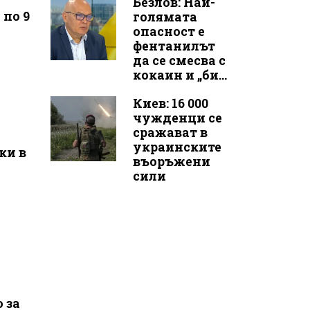
Безлов: Най-
 по 9
голямата
опасност е
фентанилът
да се смесва с
кокаин и „би...
Киев: 16 000
чужденци се
сражават в
украинските
ки в
въоръжени
сили
 за