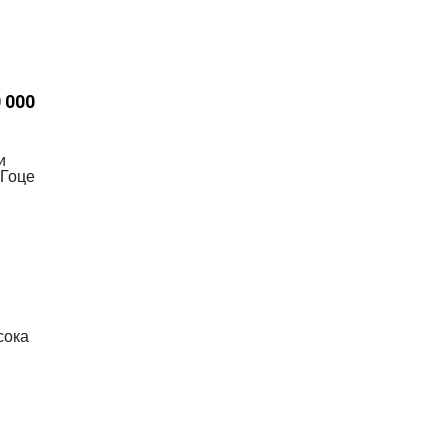
 000
и
 Гоце
сока