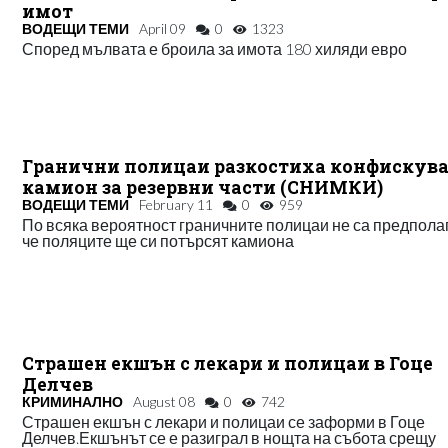
имот
ВОДЕЩИ ТЕМИ
April 09
0
1323
Според мълвата е броила за имота 180 хиляди евро
Гранични полицаи разкостиха конфискув
камион за резервни части (СНИМКИ)
ВОДЕЩИ ТЕМИ
February 11
0
959
По всяка вероятност граничните полицаи не са предпола
че поляците ще си потърсят камиона
Страшен екшън с лекари и полицаи в Гоце
Делчев
КРИМИНАЛНО
August 08
0
742
Страшен екшън с лекари и полицаи се заформи в Гоце
Делчев.Екшънът се е разиграл в нощта на събота срещу