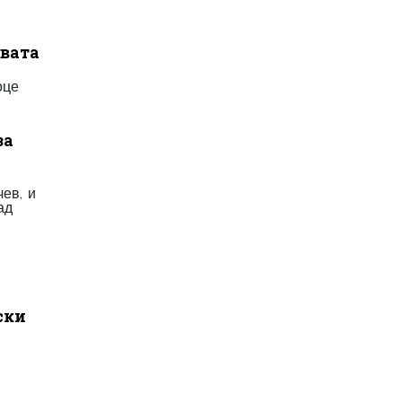
авата
оце
за
чев, и
ад
ски