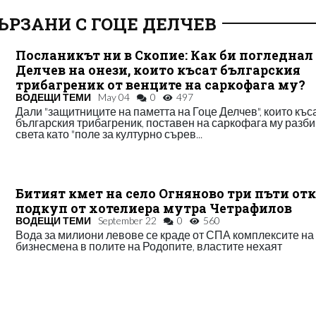
ЪРЗАНИ С ГОЦЕ ДЕЛЧЕВ
Посланикът ни в Скопие: Как би погледнал
Делчев на онези, които късат българския
трибагреник от венците на саркофага му?
ВОДЕЩИ ТЕМИ
May 04
0
497
Дали "защитниците на паметта на Гоце Делчев", които къс
българския трибагреник, поставен на саркофага му разб
света като "поле за културно сърев...
Битият кмет на село Огняново три пъти от
подкуп от хотелиера мутра Четрафилов
ВОДЕЩИ ТЕМИ
September 22
0
560
Вода за милиони левове се краде от СПА комплексите на
бизнесмена в полите на Родопите, властите нехаят