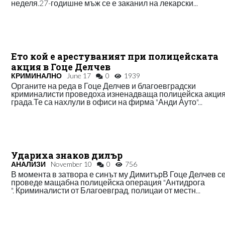
неделя.27-годишне мъж се е заканил на лекарски...
Ето кой е арестуваният при полицейската
акция в Гоце Делчев
КРИМИНАЛНО
June 17
0
1939
Органите на реда в Гоце Делчев и благоевградски
криминалисти проведоха изненадваща полицейска акция
града.Те са нахлули в офиси на фирма "Анди Ауто"...
Удариха знаков дилър
АНАЛИЗИ
November 10
0
756
В момента в затвора е синът му ДимитърВ Гоце Делчев с
проведе мащабна полицейска операция "Антидрога
". Криминалисти от Благоевград, полицаи от местн...