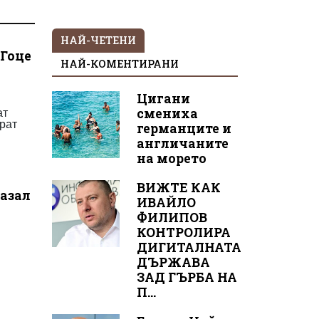
НАЙ-ЧЕТЕНИ
 Гоце
НАЙ-КОМЕНТИРАНИ
Цигани
ат
смениха
ират
германците и
англичаните
на морето
ВИЖТЕ КАК
казал
ИВАЙЛО
ФИЛИПОВ
КОНТРОЛИРА
ДИГИТАЛНАТА
ДЪРЖАВА
ЗАД ГЪРБА НА
П...