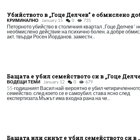
Убийството в „Гоце Делчев” е обмислено до
КРИМИНАЛНО
January 15
0
735
Петорното убийство в столичния квартал „Гоце Делчев” н
необмислено действие на психично болен, а добре обми
акт, твърди Росен Йорданов, заместн...
Бащата е убил семейството си в „Гоце Делч
ВОДЕЩИ ТЕМИ
January 12
0
679
55-годишният Васил най-вероятно е убил четиричленното
семейство, след което се е самоубил, става ясно след
експертизата.Мъжът има входна рана на че...
Бащата или синът е убил семейството си в 