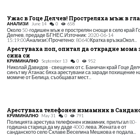
Ужас в Гоце Делчев! Простреляха мъж в гл
АНАЛИЗИ
June 14
0
658
Около 50-годишен мъж е прострелян снощи в село край Г
Делчев, предаде БГНЕС.Източник: 2020-06-14
15:19:00Анализи0Прочетено: 80640Кратка връзкаОкол...
Арестуваха поп, опитал да открадне мома 
сина си
КРИМИНАЛНО
September 13
0
952
Николай Давидов - свещеник от с. Баничан край Гоце Дел
синът му Атанас бяха арестувани са заради похищение н
момиче от Белица, съобщават мест...
Арестуваха телефонен измамник в Сандан
КРИМИНАЛНО
May 31
0
791
Полицията арестува телефонен измамник, прилъгал 80-
годишна старица да му даде 4000 лева. Жената е от
санданското село Склаве.Веселина Мешкова е подала...