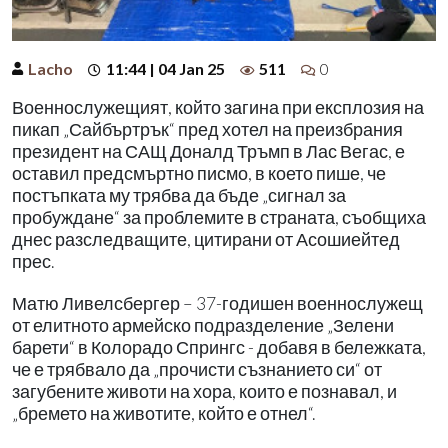
Lacho
11:44 | 04 Jan 25
511
0
Военнослужещият, който загина при експлозия на
пикап „Сайбъртрък“ пред хотел на преизбрания
президент на САЩ Доналд Тръмп в Лас Вегас, е
оставил предсмъртно писмо, в което пише, че
постъпката му трябва да бъде „сигнал за
пробуждане“ за проблемите в страната, съобщиха
днес разследващите, цитирани от Асошиейтед
прес.
Матю Ливелсбергер – 37-годишен военнослужещ
от елитното армейско подразделение „Зелени
барети“ в Колорадо Спрингс - добавя в бележката,
че е трябвало да „прочисти съзнанието си“ от
загубените животи на хора, които е познавал, и
„бремето на животите, който е отнел“.