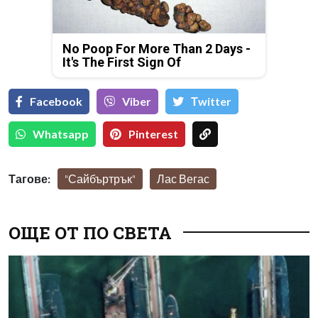
No Poop For More Than 2 Days -
It's The First Sign Of
Facebook
Viber
Тwitter
Whatsapp
Pinterest
Тагове:
"Сайбъртрък"
Лас Вегас
ОЩЕ ОТ ПО СВЕТА