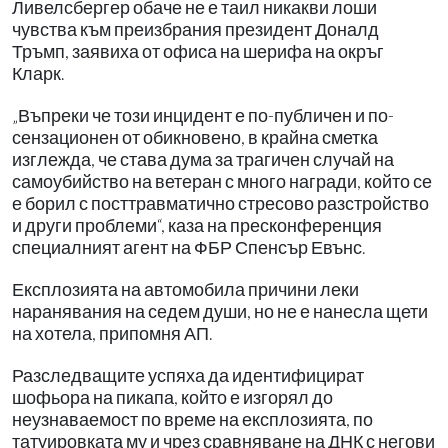
Ливелсбергер обаче не е таил никакви лоши
чувства към преизбрания президент Доналд
Тръмп, заявиха от офиса на шерифа на окръг
Кларк.
„Въпреки че този инцидент е по-публичен и по-
сензационен от обикновено, в крайна сметка
изглежда, че става дума за трагичен случай на
самоубийство на ветеран с много награди, който се
е борил с посттравматично стресово разстройство
и други проблеми“, каза на пресконференция
специалният агент на ФБР Спенсър Евънс.
Експлозията на автомобила причини леки
наранявания на седем души, но не е нанесла щети
на хотела, припомня АП.
Разследващите успяха да идентифицират
шофьора на пикапа, който е изгорял до
неузнаваемост по време на експлозията, по
татуировката му и чрез сравняване на ДНК с негови