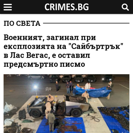
ПО СВЕТА
Военният, загинал при
експлозията на "Сайбъртрък"
в Лас Вегас, е оставил
предсмъртно писмо