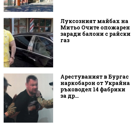
Луксозният майбах на
Митьо Очите опожарен
заради балони с райски
газ
Арестуваният в Бургас
наркобарон от Украйна
ръководел 14 фабрики
за др...