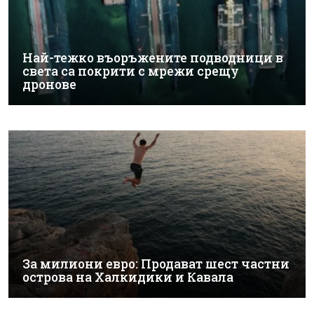
Най-тежко въоръжените подводници в
света са покрити с мрежи срещу
дронове
За милиони евро: Продават шест частни
острова на Халкидики и Кавала