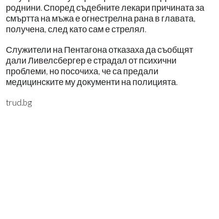
роднини. Според съдебните лекари причината за
смъртта на мъжа е огнестрелна рана в главата,
получена, след като сам е стрелял.
Служители на Пентагона отказаха да съобщят
дали Ливелсбергер е страдал от психични
проблеми, но посочиха, че са предали
медицинските му документи на полицията.
trud.bg