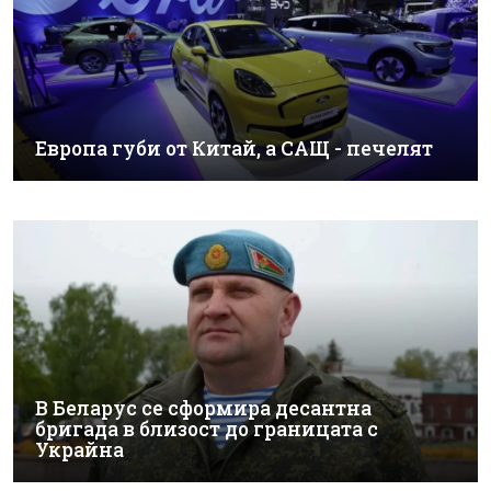
Европа губи от Китай, а САЩ - печелят
В Беларус се сформира десантна
бригада в близост до границата с
Украйна