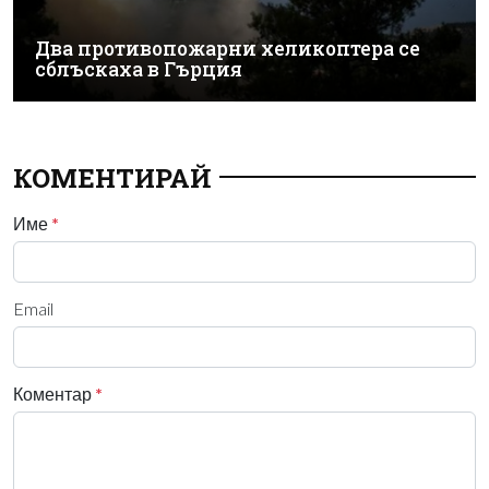
Два противопожарни хеликоптера се
сблъскаха в Гърция
КОМЕНТИРАЙ
Име
*
Email
Коментар
*