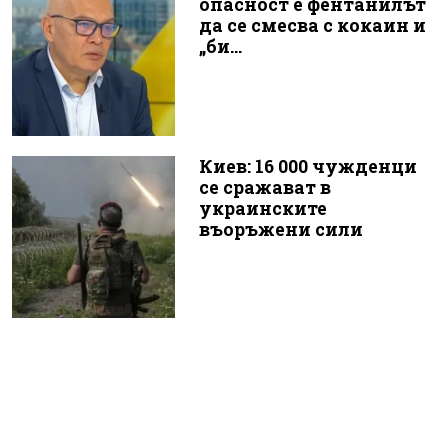
опасност е фентанилът
да се смесва с кокаин и
„би...
Киев: 16 000 чужденци
се сражават в
украинските
въоръжени сили