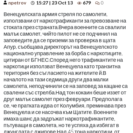
npetrov
15:27 | 23 Oct 13
679
0
Венецуелската армия стреля по самолети,
използвани от наркотрафиканти за превозване на
стоката през страната.Вчера военните са свалили
малък самолет, чийто пилот не се подчинил на
заповедите да се приземи за проверка в щата
Апур, съобщава директорът на Венецуелското
национално управление за борба с наркотиците,
цитиран от БГНЕС.Според него трафикантите на
наркотици използват Венецуела като транзитна
територия без съгласието на жителите й.В
началото на тази седмица други два малки
самолета, неподчинили се на заповед за кацане са
свалени със стрелба.Над тон кокаин беше иззет от
друг малък самолет през февруари. Предполага
се, че пратката идва от Колумбия, преминава през
Венецуела и се насочва към Щатите. Военните
имаха шанс да задръжат наркотрафикантите,
пътуващи в самолета, но те успяха да избягат в
джунглата с джипове.Над 45 тона наркотици, от