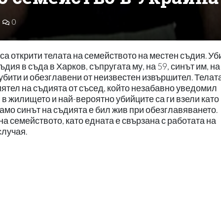
0
 са открити телата на семейството на местен съдия. Уб
я в съда в Харков, съпругата му, на 59, синът им, на 
 убити и обезглавени от неизвестен извършител. Телат
иятел на съдията от съсед, който незабавно уведомил
 в жилището и най-вероятно убийците са ги взели като
амо синът на съдията е бил жив при обезглавяването.
на семейството, като едната е свързана с работата на
случая.