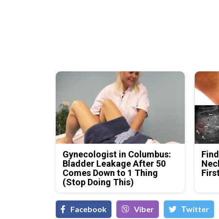
Gynecologist in Columbus:
Find
Bladder Leakage After 50
Neck
Comes Down to 1 Thing
Firs
(Stop Doing This)
Facebook
Viber
Тwitter