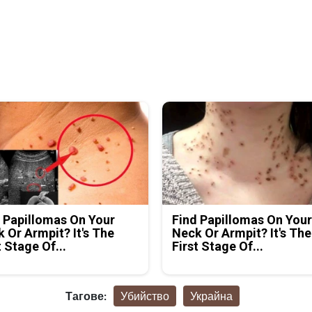
 Papillomas On Your
Find Papillomas On You
 Or Armpit? It's The
Neck Or Armpit? It's The
t Stage Of...
First Stage Of...
Тагове:
Убийство
Украйна