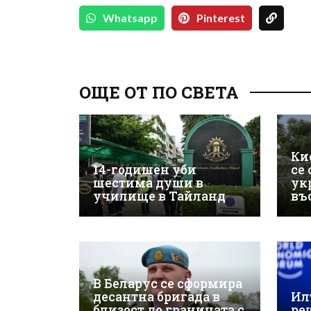
Whatsapp
Pinterest
ОЩЕ ОТ ПО СВЕТА
Ки
14-годишен уби
се
шестима души в
ук
училище в Тайланд
въ
В Беларус се сформира
десантна бригада в
Ил
близост до границата с
ре