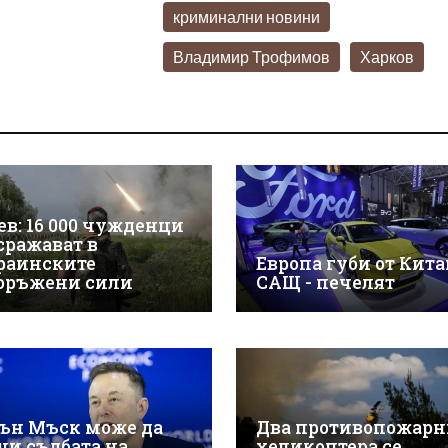
криминални новини
Владимир Трофимов
Харков
ев: 16 000 чужденци
 сражават в
раинските
Европа губи от Китай
оръжени сили
САЩ - печелят
ън Мъск може да
Два противопожарн
ши съдбата на
хеликоптера се