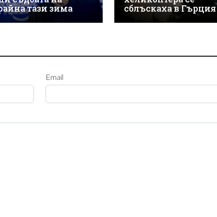
райна тази зима
сблъскаха в Гърция
Email