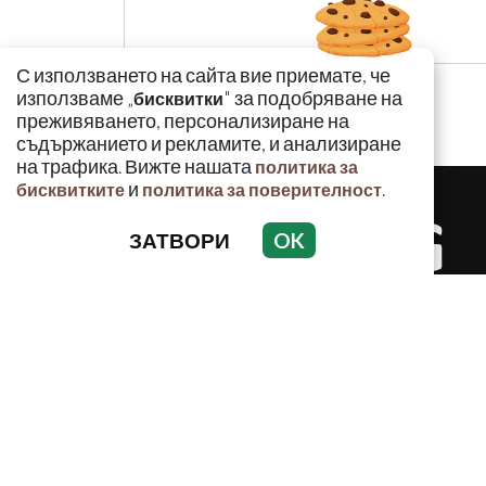
С използването на сайта вие приемате, че
използваме „
" за подобряване на
бисквитки
преживяването, персонализиране на
съдържанието и рекламите, и анализиране
на трафика. Вижте нашата
политика за
и
.
бисквитките
политика за поверителност
ЗАТВОРИ
OK
КРИМИНАЛ
Използването и публикуването на част или ц
разрешение на Медийна група Асмара ЕООД 
РЕКЛАМА
КОНТАКТ