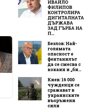
ИВАЙЛО
ФИЛИПОВ
КОНТРОЛИРА
ДИГИТАЛНАТА
ДЪРЖАВА
ЗАД ГЪРБА НА
П...
Безлов: Най-
голямата
опасност е
фентанилът
да се смесва с
кокаин и „би...
r
Киев: 16 000
чужденци се
сражават в
украинските
въоръжени
сили