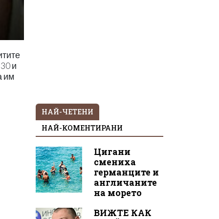
итите
30 и
а им
НАЙ-ЧЕТЕНИ
НАЙ-КОМЕНТИРАНИ
Цигани
смениха
германците и
англичаните
на морето
ВИЖТЕ КАК