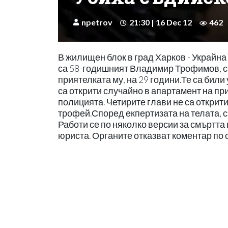
npetrov
21:30 | 16 Dec 12
462
В жилищен блок в град Харков - Украйна
са 58-годишният Владимир Трофимов, съди
приятелката му, на 29 години.Те са били
са открити случайно в апартамент на пр
полицията. Четирите глави не са открити
трофей.Според екпертизата на телата, с
Работи се по няколко версии за смъртта 
юриста. Органите отказват коментар по 