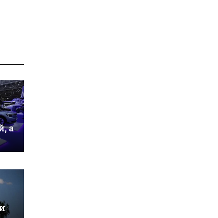
, а
и