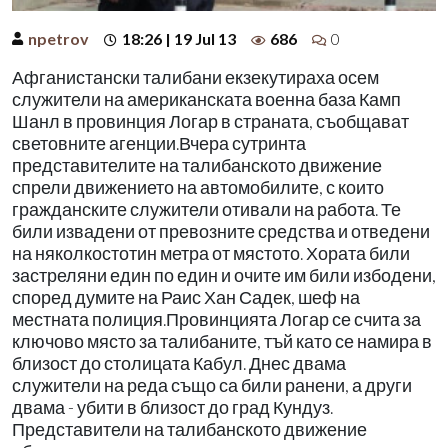
npetrov
18:26 | 19 Jul 13
686
0
Афганистански талибани екзекутираха осем
служители на американската военна база Камп
Шанл в провинция Логар в страната, съобщават
световните агенции.Вчера сутринта
представителите на талибанското движение
спрели движението на автомобилите, с които
гражданските служители отивали на работа. Те
били извадени от превозните средства и отведени
на няколкостотин метра от мястото. Хората били
застреляни един по един и очите им били избодени,
според думите на Раис Хан Садек, шеф на
местната полиция.Провинцията Логар се счита за
ключово място за талибаните, тъй като се намира в
близост до столицата Кабул. Днес двама
служители на реда също са били ранени, а други
двама - убити в близост до град Кундуз.
Представители на талибанското движение