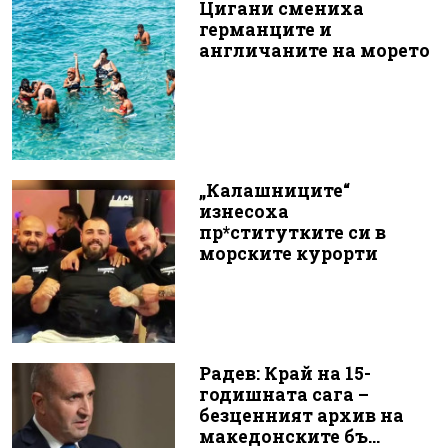
Цигани смениха
германците и
англичаните на морето
„Калашниците“
изнесоха
пр*ститутките си в
морските курорти
Радев: Край на 15-
годишната сага –
безценният архив на
македонските бъ...