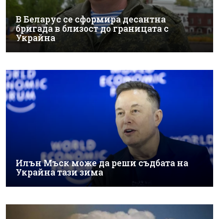
В Беларус се сформира десантна
бригада в близост до границата с
Украйна
Илън Мъск може да реши съдбата на
Украйна тази зима