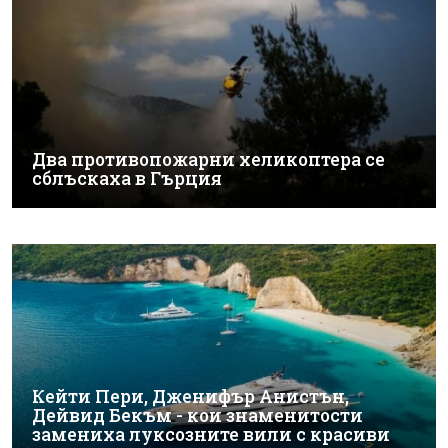
Два противопожарни хеликоптера се
сблъскаха в Гърция
Кейти Пери, Дженифър Анистън,
Дейвид Бекъм - кои знаменитости
замениха луксозните вили с красиви