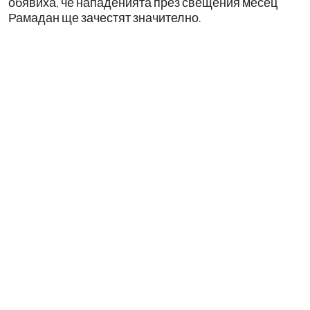
обявиха, че нападенията през свещения месец
Рамадан ще зачестят значително.