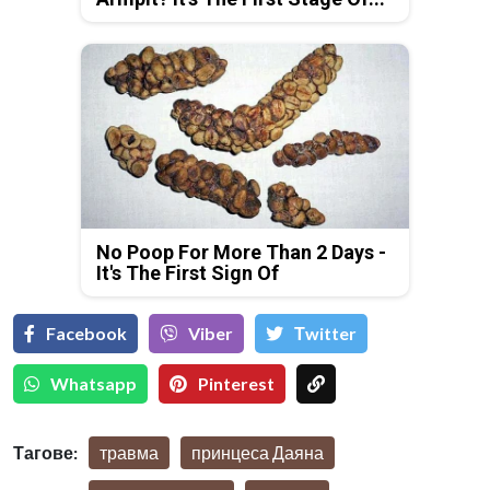
No Poop For More Than 2 Days -
It's The First Sign Of
Facebook
Viber
Тwitter
Whatsapp
Pinterest
Тагове:
травма
принцеса Даяна