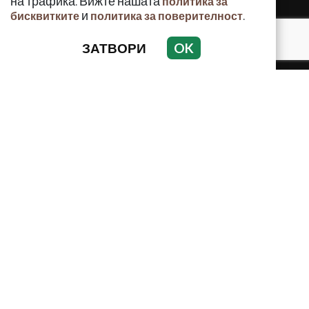
на трафика. Вижте нашата
политика за
и
.
бисквитките
политика за поверителност
ЗАТВОРИ
OK
КРИМИНАЛНО
ИНЦИДЕНТИ
АНАЛИЗИ
ПО СВЕТА
ВОДЕЩИ ТЕМИ
Използването и публикуването на част или цялото
съдържание на Crimes.BG без разрешение на Медийна
група Асмара ЕООД е забранено.
© 2010 - 2026 | Crimes.BG. Всички права запазени.
РЕКЛАМА