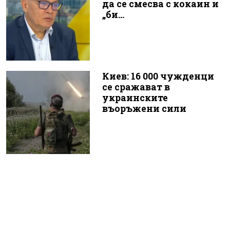
да се смесва с кокаин и
„би...
Киев: 16 000 чужденци
се сражават в
украинските
въоръжени сили