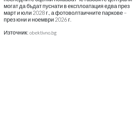
могат да бъдат пуснати в експлоатация едва през
март и юли 2028 г., а фотоволтаичните паркове –
през юни и ноември 2026 г.
Източник:
obektivno.bg