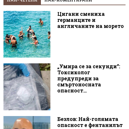
Цигани смениха
германците и
англичаните на морето
„Умира се за секунди“:
Токсиколог
предупреди за
смъртоносната
опасност...
Безлов: Най-голямата
опасност е фентанилът