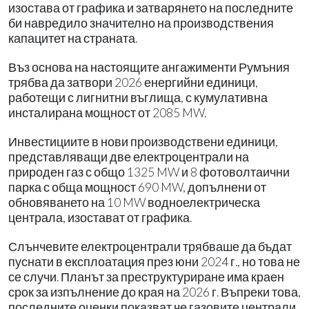
изостава от графика и затварянето на последните
би навредило значително на производствения
капацитет на страната.
Въз основа на настоящите ангажименти Румъния
трябва да затвори 2026 енергийни единици,
работещи с лигнитни въглища, с кумулативна
инсталирана мощност от 2085 MW.
Инвестициите в нови производствени единици,
представляващи две електроцентрали на
природен газ с общо 1325 MW и 8 фотоволтаични
парка с обща мощност 690 MW, допълнени от
обновяването на 10 MW водноелектрическа
централа, изостават от графика.
Слънчевите електроцентрали трябваше да бъдат
пуснати в експлоатация през юни 2024 г., но това не
се случи. Планът за преструктуриране има краен
срок за изпълнение до края на 2026 г. Въпреки това,
последните оценки показват че газовите централи