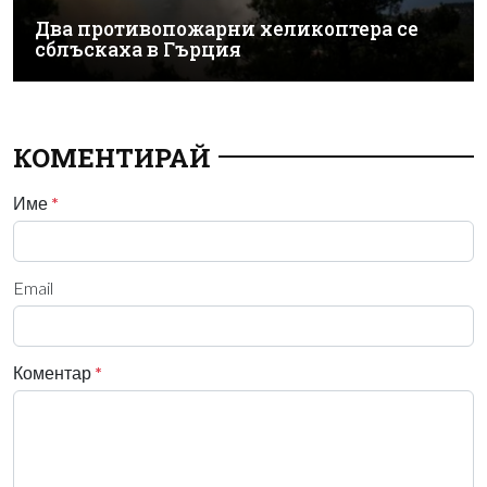
Два противопожарни хеликоптера се
сблъскаха в Гърция
КОМЕНТИРАЙ
Име
*
Email
Коментар
*