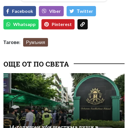
Facebook
Viber
Тwitter
Whatsapp
Pinterest
Тагове:
Румъния
ОЩЕ ОТ ПО СВЕТА
14-годишен уби шестима души в