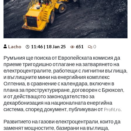
Lacho
11:46 | 18 Jan 25
651
0
Румъния ще поиска от Европейската комисия да
приеме тригодишно отлагане на затварянето на
електроцентралите, работещи с лигнитни въглища,
и въглищните мини на енергийния комплекс
Олтениа, в сравнение с календара, включен в
плана за преструктуриране, договорен с Брюксел,
и от действащото законодателство за
декарбонизация на националната енергийна
система, според документ, публикуван от
.
Profit.ro
Развитието на газови електроцентрали, които да
заменят мощностите, базирани на въглища,