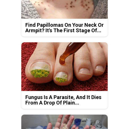
Find Papillomas On Your Neck Or
Armpit? It's The First Stage Of...
Fungus Is A Parasite, And It Dies
From A Drop Of Plain...