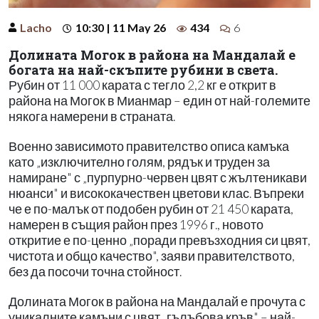
Lacho
10:30 | 11 May 26
434
6
Долината Могок в района на Мандалай е
богата на най-скъпите рубини в света.
Рубин от 11 000 карата с тегло 2,2 кг е открит в
района на Могок в Мианмар – един от най-големите
някога намерени в страната.
Военно зависимото правителство описа камъка
като „изключително голям, рядък и труден за
намиране" с „пурпурно-червен цвят с жълтеникави
нюанси" и висококачествен цветови клас. Въпреки
че е по-малък от подобен рубин от 21 450 карата,
намерен в същия район през 1996 г., новото
откритие е по-ценно „поради превъзходния си цвят,
чистота и общо качество", заяви правителството,
без да посочи точна стойност.
Долината Могок в района на Мандалай е прочута с
уникалните камъни с цвят „гълъбова кръв" – най-