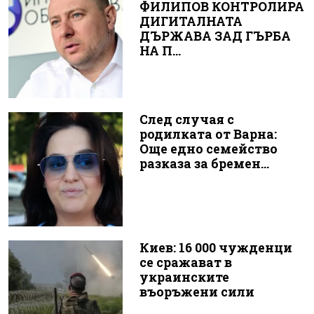
ФИЛИПОВ КОНТРОЛИРА
ДИГИТАЛНАТА
ДЪРЖАВА ЗАД ГЪРБА
НА П...
След случая с
родилката от Варна:
Още едно семейство
разказа за бремен...
Киев: 16 000 чужденци
се сражават в
украинските
въоръжени сили