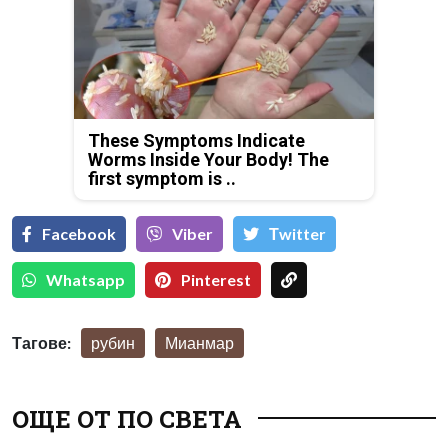
These Symptoms Indicate
Worms Inside Your Body! The
first symptom is ..
Facebook
Viber
Тwitter
Whatsapp
Pinterest
Тагове:
рубин
Мианмар
ОЩЕ ОТ ПО СВЕТА