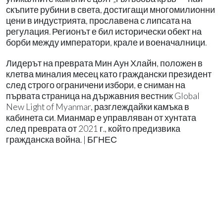
скъпите рубини в света, достигащи многомилионни
цени в индустрията, прославена с липсата на
регулация. Регионът е бил исторически обект на
борби между императори, крале и военачалници.
Лидерът на преврата Мин Аун Хлайн, положен в
клетва миналия месец като граждански президент
след строго ограничени избори, е сниман на
първата страница на държавния вестник Global
New Light of Myanmar, разглеждайки камъка в
кабинета си. Мианмар е управляван от хунтата
след преврата от 2021 г., който предизвика
гражданска война. | БГНЕС