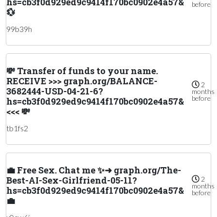
hs=cb3f0d929ed9c9414f170bc0902e4a57&
before
💱
99b39h
💸 Transfer of funds to your name.
RECEIVE >>> graph.org/BALANCE-
2
3682444-USD-04-21-6?
months
before
hs=cb3f0d929ed9c9414f170bc0902e4a57&
<<< 💸
tb1fs2
💼 Free Sex. Chat me ✨➜ graph.org/The-
Best-AI-Sex-Girlfriend-05-11?
2
months
hs=cb3f0d929ed9c9414f170bc0902e4a57&
before
💼