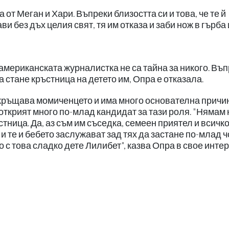
т Меган и Хари. Въпреки близостта си и това, че те й
и без дъх целия свят, тя им отказа и заби нож в гърба 
мериканската журналистка не са тайна за никого. Въ
 стане кръстница на детето им, Опра е отказала.
 кръщава момиченцето и има много основателна причи
 открият много по-млад кандидат за тази роля. "Нямам
стница. Да, аз съм им съседка, семеен приятел и всичк
 и те и бебето заслужават зад тях да застане по-млад ч
 с това сладко дете Лилибет", казва Опра в свое инте