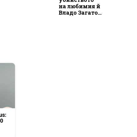
на любимия й
Владо Загато...
us:
50