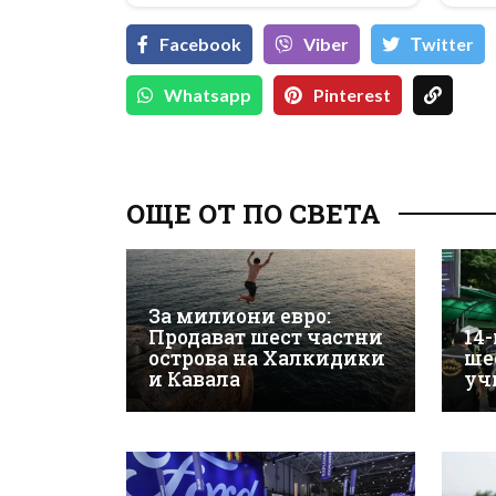
Facebook
Viber
Тwitter
Whatsapp
Pinterest
ОЩЕ ОТ ПО СВЕТА
За милиони евро:
Продават шест частни
14
острова на Халкидики
ше
и Кавала
уч