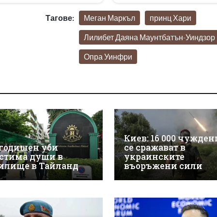
Тагове:
Меган Маркъл
принц Хари
Лилибет Даяна Маунтбатън-Уиндзор
Опра Уинфри
Киев: 16 000 чужде
-годишен уби
се сражават в
стима души в
украинските
илище в Тайланд
въоръжени сили