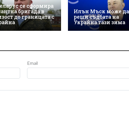
Беларус се сформира
сантна бригада в
Илън Мъск може да
изост до границата с
реши съдбата на
райна
Украйна тази зима
Email