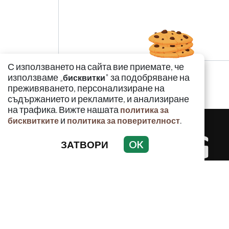
С използването на сайта вие приемате, че
използваме „
" за подобряване на
бисквитки
преживяването, персонализиране на
съдържанието и рекламите, и анализиране
на трафика. Вижте нашата
политика за
и
.
бисквитките
политика за поверителност
ЗАТВОРИ
OK
КРИМИНАЛ
Използването и публикуването на част или ц