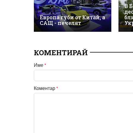
В 
де
Европа губи от Китай, а
бл
САЩ - печелят
Ук
КОМЕНТИРАЙ
Име
*
Коментар
*