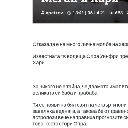
npetrov
13:41 | 06 Jul 21
693
Отказала е на много лична молба на хе
Известната тв водеща Опра Уинфри пред
Хари.
За никого не е тайна, че двамата имат 
великата си баба и прабаба.
Тя се появи на бял свят на четвърти юн
заваляха веднага, а такова бе отправен
астролози вече направиха прогнозите си
това, което стори Опра.