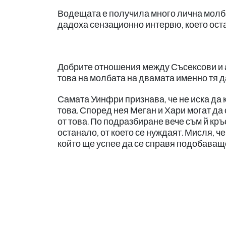
Водещата е получила много лична молба о
дадоха сензационно интервю, което остав
Добрите отношения между Съсексови и а
това на молбата на двамата именно тя да
Самата Уинфри признава, че не иска да
това. Според нея Меган и Хари могат да
от това. По подразбиране вече съм й кръ
останало, от което се нуждаят. Мисля, че
който ще успее да се справя подобаващо