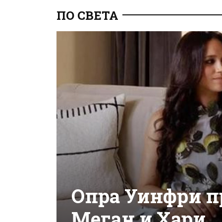
ПО СВЕТА
Опра Уинфри п
Меган и Хари