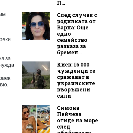
П...
им.
След случая с
родилката от
Варна: Още
едно
преки
семейство
разказа за
бремен...
на за
Киев: 16 000
 нужда
чужденци се
о
сражават в
овек,
украинските
рвю.
въоръжени
сили
Симона
Пейчева
отиде на море
след
убийството