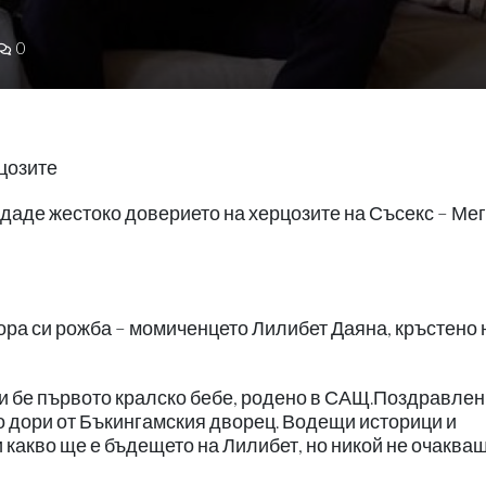
0
рцозите
аде жестоко доверието на херцозите на Съсекс – Мег
втора си рожба – момиченцето Лилибет Даяна, кръстено 
и и бе първото кралско бебе, родено в САЩ.Поздравле
о дори от Бъкингамския дворец. Водещи историци и
 какво ще е бъдещето на Лилибет, но никой не очаква