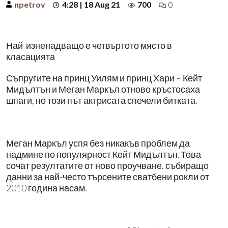
npetrov
4:28 | 18 Aug 21
700
0
Най-изненадващо е четвъртото място в
класацията
Съпругите на принц Уилям и принц Хари – Кейт
Мидълтън и Меган Маркъл отново кръстосаха
шпаги, но този път актрисата спечели битката.
Меган Маркъл успя без никакъв проблем да
надмине по популярност Кейт Мидълтън. Това
сочат резултатите от ново проучване, събиращо
данни за най-често търсените сватбени рокли от
2010 година насам.