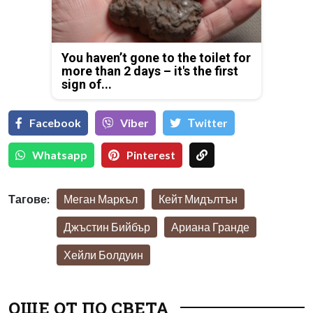
You haven’t gone to the toilet for
more than 2 days – it's the first
sign of...
Facebook
Viber
Тwitter
Whatsapp
Pinterest
Тагове:
Меган Маркъл
Кейт Мидълтън
Джъстин Бийбър
Ариана Гранде
Хейли Болдуин
ОЩЕ ОТ ПО СВЕТА