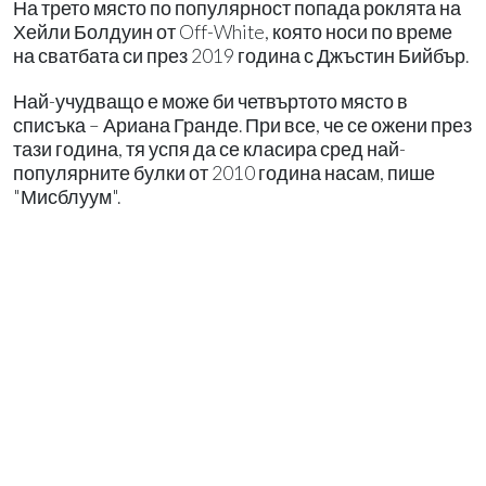
На трето място по популярност попада роклята на
Хейли Болдуин от Off-White, която носи по време
на сватбата си през 2019 година с Джъстин Бийбър.
Най-учудващо е може би четвъртото място в
списъка – Ариана Гранде. При все, че се ожени през
тази година, тя успя да се класира сред най-
популярните булки от 2010 година насам, пише
"Мисблуум".