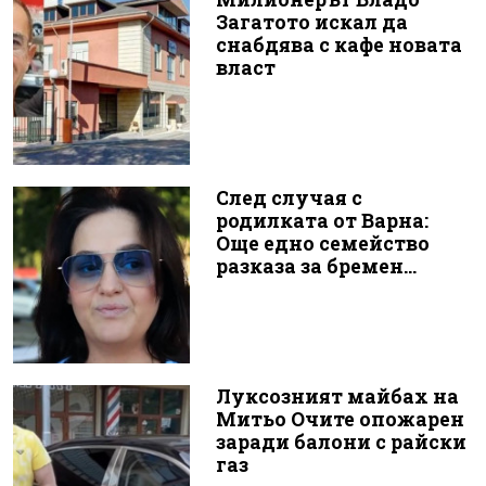
Загатото искал да
снабдява с кафе новата
власт
След случая с
родилката от Варна:
Още едно семейство
разказа за бремен...
Луксозният майбах на
Митьо Очите опожарен
заради балони с райски
газ