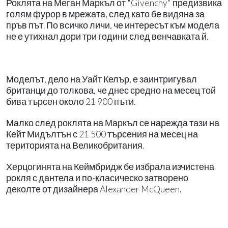
Роклята на Меган Маркъл от "Givenchy" предизвика
голям фурор в мрежата, след като бе видяна за
пръв път. По всичко личи, че интересът към модела
не е утихнал дори три години след венчавката й.
Моделът, дело на Уайт Келър, е заинтригувал
британци до толкова, че днес средно на месец той
бива търсен около 21 900 пъти.
Малко след роклята на Маркъл се нарежда тази на
Кейт Мидълтън с 21 500 търсения на месец на
територията на Великобритания.
Херцогинята на Кеймбридж бе избрала изчистена
рокля с дантела и по-класическо затворено
деколте от дизайнера Alexander McQueen.