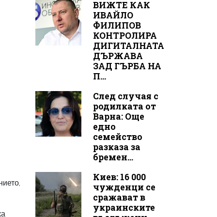
ВИЖТЕ КАК
ИВАЙЛО
ФИЛИПОВ
КОНТРОЛИРА
ДИГИТАЛНАТА
ДЪРЖАВА
ЗАД ГЪРБА НА
П...
След случая с
родилката от
Варна: Още
едно
семейство
разказа за
бремен...
Киев: 16 000
нието,
чужденци се
сражават в
украинските
ка