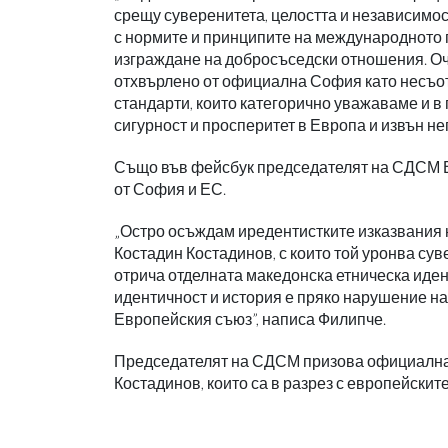
срещу суверенитета, целостта и независимос
с нормите и принципите на международното п
изграждане на добросъседски отношения. Оч
отхвърлено от официална София като несъотв
стандарти, които категорично уважаваме и в
сигурност и просперитет в Европа и извън не
Също във фейсбук председателят на СДСМ В
от София и ЕС.
„Остро осъждам иредентистките изказвания 
Костадин Костадинов, с които той уронва су
отрича отделната македонска етническа иден
идентичност и история е пряко нарушение н
Европейския съюз”, написа Филипче.
Председателят на СДСМ призова официална С
Костадинов, които са в разрез с европейскит