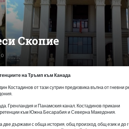
еси Скопие
0
тенциите на Тръмп към Канада
ин Костадинов от тази сутрин предизвика вълна от гневни 
дония.
да, Гренландия и Панамския канал, Костадинов прикани
 претенции към Южна Бесарабия и Северна Македония.
а две държави с обща история, общ произход, общ език и до 