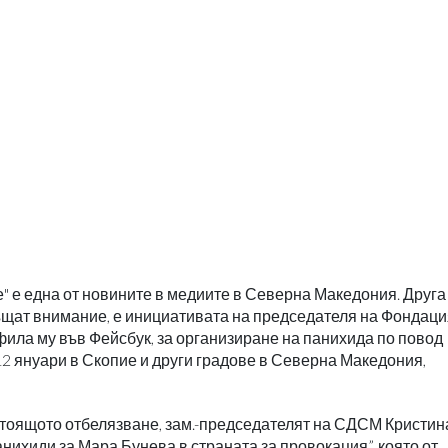
 е една от новините в медиите в Северна Македония. Друга
ръщат внимание, е инициативата на председателя на Фондац
ила му във Фейсбук, за организиране на панихида по повод
2 януари в Скопие и други градове в Северна Македония,
стоящото отбелязване, зам.-председателят на СДСМ Кристин
нихиди за Мара Бунева в страната за провокация”, която от