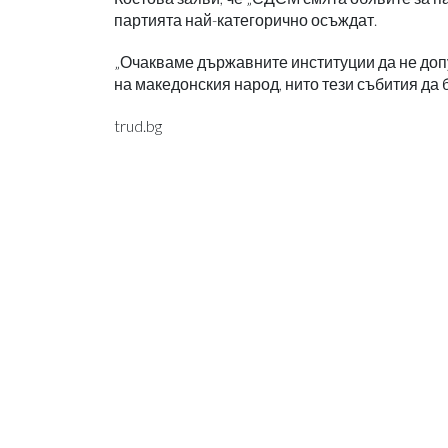
партията най-категорично осъждат.
„Очакваме държавните институции да не доп
на македонския народ, нито тези събития да 
trud.bg