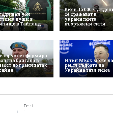
Киев: 16 000 чужде
-годишен уби
се сражават в
стима души в
украинските
илище в Тайланд
въоръжени сили
Беларус се сформира
сантна бригада в
Илън Мъск може да
изост до границата с
реши съдбата на
райна
Украйна тази зима
Email