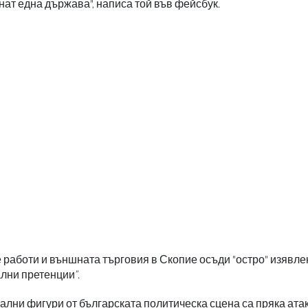
нат една държава", написа той във фейсбук.
работи и външната търговия в Скопие осъди "остро" изявле
ални претенции”.
лни фигури от българската политическа сцена са пряка ата