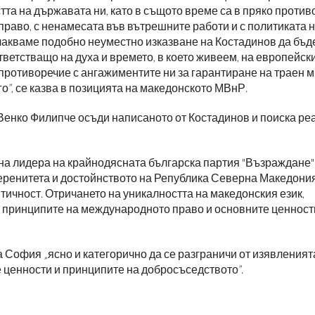
тта на държавата ни, като в същото време са в пряко проти
раво, с ненамесата във вътрешните работи и с политиката 
акваме подобно неуместно изказване на Костадинов да бъд
етстващо на духа и времето, в което живеем, на европейск
 противоречие с ангажиментите ни за гарантиране на траен м
го”, се казва в позицията на македонското МВнР.
енко Филипче осъди написаното от Костадинов и поиска ре
на лидера на крайнодясната българска партия "Възраждане"
веренитета и достойнството на Република Северна Македони
тичност. Отричането на уникалността на македонския език,
а принципите на международното право и основните ценност
офия „ясно и категорично да се разграничи от изявленият
е ценности и принципите на добросъседството”.