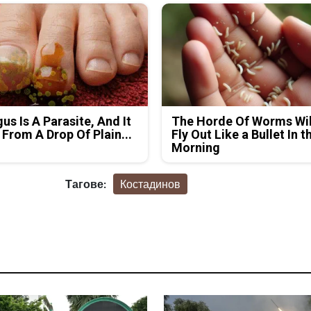
us Is A Parasite, And It
The Horde Of Worms Wil
 From A Drop Of Plain...
Fly Out Like a Bullet In t
Morning
Тагове:
Костадинов