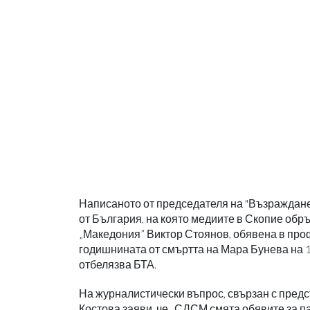
Написаното от председателя на "Възраждане"
от България, на която медиите в Скопие об
„Македония” Виктор Стоянов, обявена в проф
годишнината от смъртта на Мара Бунева на 1
отбелязва БТА.
На журналистически въпрос, свързан с пред
Костова заяви, че „СДСМ смята обявите за па