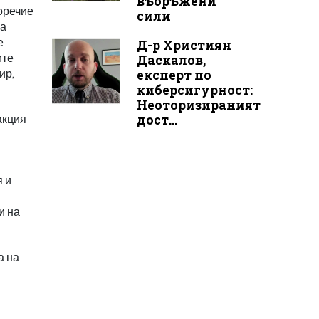
въоръжени
воречие
сили
на
е
Д-р Християн
ите
Даскалов,
ир,
експерт по
киберсигурност:
Неоторизираният
дост...
акция
я и
и на
а на