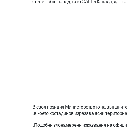
степен общ народ, като САЩ и Канада, да ста
В своя позиция Министерството на външните 
„в което костадинов изразява ясни територи
„Подобни злонамерени изказвания на официа