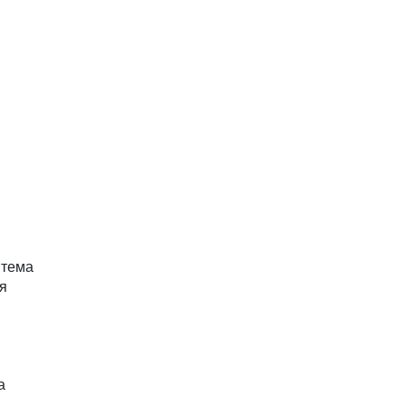
 тема
ия
а