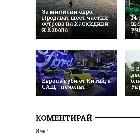
За милиони евро:
Продават шест частни
14
острова на Халкидики
ше
и Кавала
уч
В 
де
Европа губи от Китай, а
бл
САЩ - печелят
Ук
КОМЕНТИРАЙ
Име
*