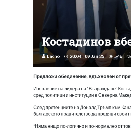
Костадинов вб
Lacho
20:04 | 09 Jan 25
546
Предложи обединение, вдъхновен от пре
Изявление на лидера на "Възраждане" Костад
сред политици и институции в Северна Маке
След претенциите на Доналд Тръмп към Кана
българското правителство да предяви свои
"Няма нищо по-логично и по-нормално от тов