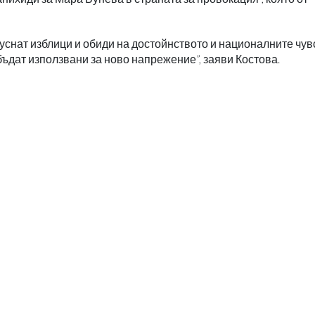
уснат изблици и обиди на достойнството и националните чув
бъдат използвани за ново напрежение”, заяви Костова.