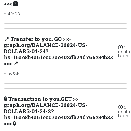
<<< 🏦
m48r03
📍 Transfer to you. GO >>>
graph.org/BALANCE-36824-US-
1
DOLLARS-04-24?
month
before
hs=15ac8b4a61ec07ae402db24d765e34b3&
<<< 📍
mhv5sk
🔒 Transaction to you.GET >>
graph.org/BALANCE-36824-US-
1
DOLLARS-04-24-2?
month
before
hs=15ac8b4a61ec07ae402db24d765e34b3&
<<< 🔒