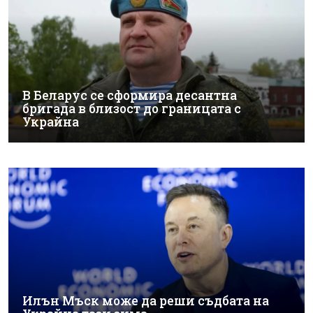
В Беларус се сформира десантна
бригада в близост до границата с
Украйна
Илън Мъск може да реши съдбата на