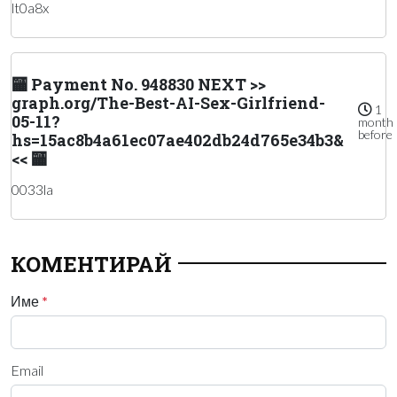
lt0a8x
🏧 Payment No. 948830 NEXT >>
graph.org/The-Best-AI-Sex-Girlfriend-
1
05-11?
month
before
hs=15ac8b4a61ec07ae402db24d765e34b3&
<< 🏧
0033la
КОМЕНТИРАЙ
Име
*
Email