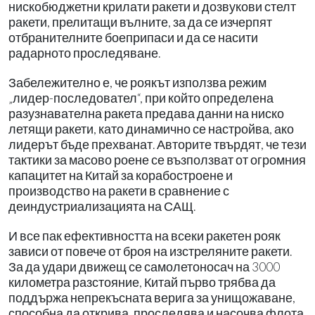
нискобюджетни крилати ракети и дозвукови стелт
ракети, прелитащи вълните, за да се изчерпят
отбранителните боеприпаси и да се насити
радарното проследяване.
Забележително е, че роякът използва режим
„лидер-последовател“, при който определена
разузнавателна ракета предава данни на ниско
летящи ракети, като динамично се настройва, ако
лидерът бъде прехванат. Авторите твърдят, че тези
тактики за масово роене се възползват от огромния
капацитет на Китай за корабостроене и
производство на ракети в сравнение с
деиндустриализацията на САЩ.
И все пак ефективността на всеки ракетен рояк
зависи от повече от броя на изстреляните ракети.
За да удари движещ се самолетоносач на 3000
километра разстояние, Китай първо трябва да
поддържа непрекъсната верига за унищожаване,
способна да открива, проследява и насочва флота,