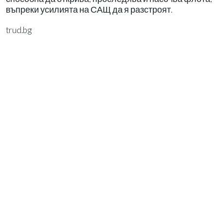
въпреки усилията на САЩ да я разстроят.
trud.bg