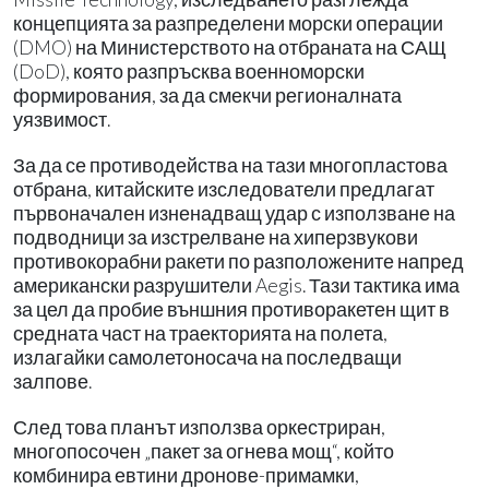
концепцията за разпределени морски операции
(DMO) на Министерството на отбраната на САЩ
(DoD), която разпръсква военноморски
формирования, за да смекчи регионалната
уязвимост.
За да се противодейства на тази многопластова
отбрана, китайските изследователи предлагат
първоначален изненадващ удар с използване на
подводници за изстрелване на хиперзвукови
противокорабни ракети по разположените напред
американски разрушители Aegis. Тази тактика има
за цел да пробие външния противоракетен щит в
средната част на траекторията на полета,
излагайки самолетоносача на последващи
залпове.
След това планът използва оркестриран,
многопосочен „пакет за огнева мощ“, който
комбинира евтини дронове-примамки,