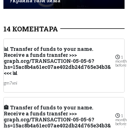
Украйна тази зима
14 КОМЕНТАРА
📊 Transfer of funds to your name.
Receive a funds transfer >>>
1
graph.org/TRANSACTION-05-05-6?
month
before
hs=15ac8b4a61ec07ae402db24d765e34b3&
<<< 📊
gm7xni
🏦 Transfer of funds to your name.
Receive a funds transfer >>>
1
graph.org/TRANSACTION-05-05-6?
month
before
hs=15ac8b4a61ec07ae402db24d765e34b3&