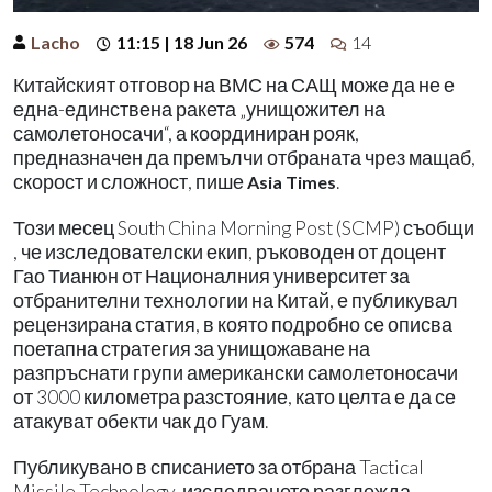
Lacho
11:15 | 18 Jun 26
574
14
Китайският отговор на ВМС на САЩ може да не е
една-единствена ракета „унищожител на
самолетоносачи“, а координиран рояк,
предназначен да премълчи отбраната чрез мащаб,
скорост и сложност, пише
.
Asia Times
Този месец South China Morning Post (SCMP) съобщи
, че изследователски екип, ръководен от доцент
Гао Тианюн от Националния университет за
отбранителни технологии на Китай, е публикувал
рецензирана статия, в която подробно се описва
поетапна стратегия за унищожаване на
разпръснати групи американски самолетоносачи
от 3000 километра разстояние, като целта е да се
атакуват обекти чак до Гуам.
Публикувано в списанието за отбрана Tactical
Missile Technology, изследването разглежда