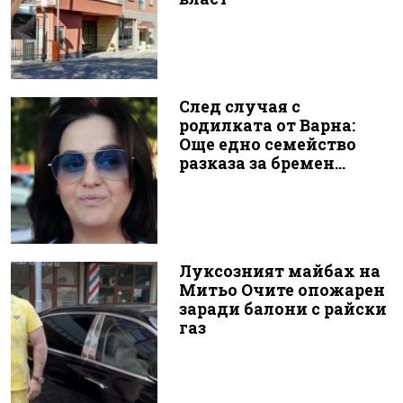
След случая с
родилката от Варна:
Още едно семейство
разказа за бремен...
Луксозният майбах на
Митьо Очите опожарен
заради балони с райски
газ