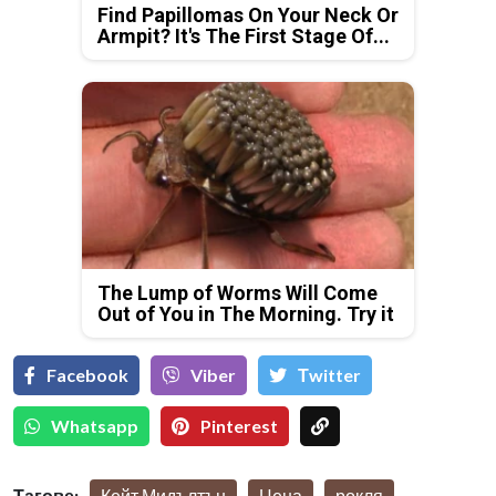
Find Papillomas On Your Neck Or
Armpit? It's The First Stage Of...
The Lump of Worms Will Come
Out of You in The Morning. Try it
Facebook
Viber
Тwitter
Whatsapp
Pinterest
Тагове:
Кейт Мидълтън
Цена
рокля