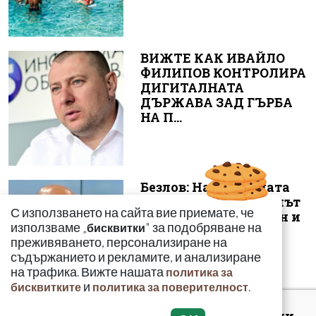
ВИЖТЕ КАК ИВАЙЛО
ФИЛИПОВ КОНТРОЛИРА
ДИГИТАЛНАТА
ДЪРЖАВА ЗАД ГЪРБА
НА П...
Безлов: Най-голямата
опасност е фентанилът
С използването на сайта вие приемате, че
да се смесва с кокаин и
използваме „
" за подобряване на
бисквитки
„би...
преживяването, персонализиране на
съдържанието и рекламите, и анализиране
на трафика. Вижте нашата
политика за
и
.
бисквитките
политика за поверителност