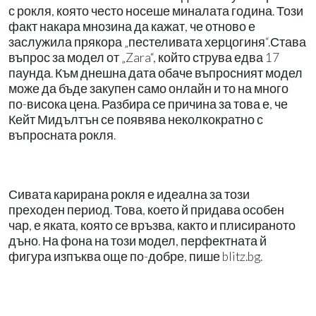
с рокля, която често носеше миналата година. Този
факт накара мнозина да кажат, че отново е
заслужила прякора „пестеливата херцогиня“.Става
въпрос за модел от „Zara“, който струва едва 17
паунда. Към днешна дата обаче въпросният модел
може да бъде закупен само онлайн и то на много
по-висока цена. Разбира се причина за това е, че
Кейт Мидълтън се появява неколкократно с
въпросната рокля.
Сивата карирана рокля е идеална за този
преходен период. Това, което й придава особен
чар, е яката, която се връзва, както и плисираното
дъно. На фона на този модел, перфектната й
фигура изпъква още по-добре, пише blitz.bg.