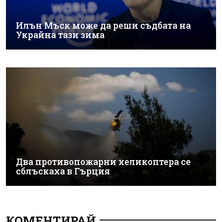
Илън Мъск може да реши съдбата на
Украйна тази зима
Два противопожарни хеликоптера се
сблъскаха в Гърция
КОМЕНТИРАЙ