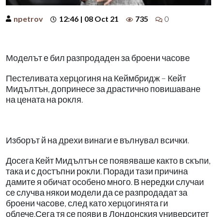
npetrov
12:46 | 08 Oct 21
735
0
Моделът е бил разпродаден за броени часове
Пестеливата херцогиня на Кеймбридж – Кейт
Мидълтън, допринесе за драстично повишаване
на цената на рокля.
Изборът й на дрехи винаги е вълнувал всички.
Досега Кейт Мидълтън се появяваше както в скъпи,
така и с достъпни рокли. Поради тази причина
дамите я обичат особено много. В нередки случаи
се случва някои модели да се разпродадат за
броени часове, след като херцогинята ги
облече.Сега тя се появи в Лондонския университет