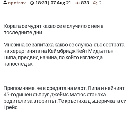
npetrov
18:33 | 07 Aug 21
833
0
Хората се чудят какво се е случило с нея в
последните дни
Мнозина се запитаха какво се случва със сестрата
на херцогинята на Кеймбридж Кейт Мидълтън –
Пипа, предвид начина, по който изглежда
напоследък.
Припомняме, че в средата на март, Пипа и нейният
45-годишен съпруг Джеймс Матюс станаха
родители за втори път. Те кръстиха дъщеричката си
Грейс.