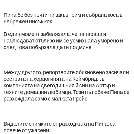
Пипа бе без почти никакъв грим и събрана коса в
небрежен нисък кок.
В един момент забелязала, че папараци я
наблюдават отблизо им се усмихнала уморено и
след това побързала да ги подмине.
Между другото, репортерите обикновено засичали
сестрата на херцогинята на Кеймбридж в
компанията на двегодишния й син на Артър и
техните домашни любимци. Този път обаче Пипа се
разхождала само с малката Грейс.
Виделите снимките от разходката на Пипа, са
повече от ужасени.