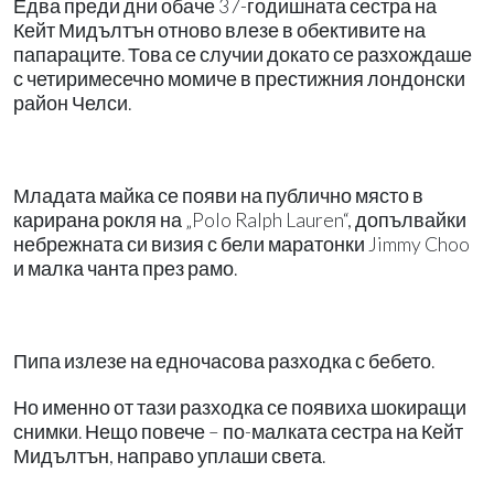
Едва преди дни обаче 37-годишната сестра на
Кейт Мидълтън отново влезе в обективите на
папараците. Това се случии докато се разхождаше
с четиримесечно момиче в престижния лондонски
район Челси.
Младата майка се появи на публично място в
карирана рокля на „Polo Ralph Lauren“, допълвайки
небрежната си визия с бели маратонки Jimmy Choo
и малка чанта през рамо.
Пипа излезе на едночасова разходка с бебето.
Но именно от тази разходка се появиха шокиращи
снимки. Нещо повече – по-малката сестра на Кейт
Мидълтън, направо уплаши света.