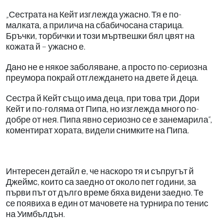
„Сестрата на Кейт изглежда ужасно. Тя е по-
малката, а прилича на сбабичосана старица.
Бръчки, торбички и този мъртвешки бял цвят на
кожата й – ужасно е.
Дано не е някое заболяване, а просто по-сериозна
преумора покрай отглеждането на двете й деца.
Сестра й Кейт също има деца, при това три. Дори
Кейт и по-голяма от Пипа, но изглежда много по-
добре от нея. Пипа явно сериозно се е занемарила“,
коментират хората, видели снимките на Пипа.
Интересен детайл е, че наскоро тя и съпругът й
Джеймс, които са заедно от около пет години, за
първи път от дълго време бяха видени заедно. Те
се появиха в един от мачовете на турнира по тенис
на Уимбълдън.