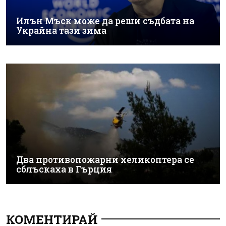
Илън Мъск може да реши съдбата на
Украйна тази зима
Два противопожарни хеликоптера се
сблъскаха в Гърция
КОМЕНТИРАЙ