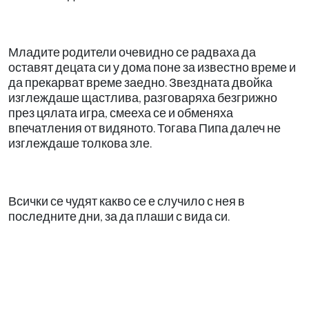
Младите родители очевидно се радваха да
оставят децата си у дома поне за известно време и
да прекарват време заедно. Звездната двойка
изглеждаше щастлива, разговаряха безгрижно
през цялата игра, смееха се и обменяха
впечатления от видяното. Тогава Пипа далеч не
изглеждаше толкова зле.
Всички се чудят какво се е случило с нея в
последните дни, за да плаши с вида си.