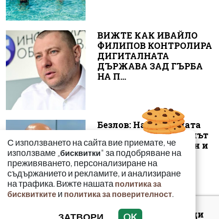
ВИЖТЕ КАК ИВАЙЛО
ФИЛИПОВ КОНТРОЛИРА
ДИГИТАЛНАТА
ДЪРЖАВА ЗАД ГЪРБА
НА П...
Безлов: Най-голямата
опасност е фентанилът
С използването на сайта вие приемате, че
да се смесва с кокаин и
използваме „
" за подобряване на
бисквитки
„би...
преживяването, персонализиране на
съдържанието и рекламите, и анализиране
на трафика. Вижте нашата
политика за
и
.
бисквитките
политика за поверителност
Киев: 16 000 чужденци
ЗАТВОРИ
OK