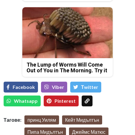
The Lump of Worms Will Come
Out of You in The Morning. Try it
Facebook
Viber
Тwitter
Whatsapp
Pinterest
Тагове:
принц Уилям
Кейт Мидълтън
Пипа Мидълтън
Джеймс Матюс