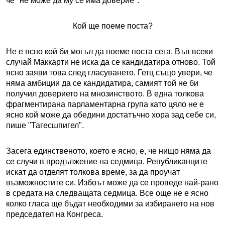
че "не може да му се има доверие".
Кой ще поеме поста?
Не е ясно кой би могъл да поеме поста сега. Във всеки
случай Маккарти не иска да се кандидатира отново. Той
ясно заяви това след гласуването. Гетц също увери, че
няма амбиции да се кандидатира, самият той не би
получил доверието на мнозинството. В една толкова
фрагментирана парламентарна група като цяло не е
ясно кой може да обедини достатъчно хора зад себе си,
пише "Тагесшпигел".
Засега единственото, което е ясно, е, че нищо няма да
се случи в продължение на седмица. Републиканците
искат да отделят толкова време, за да проучат
възможностите си. Избоът може да се проведе най-рано
в средата на следващата седмица. Все още не е ясно
колко гласа ще бъдат необходими за избирането на нов
председател на Конгреса.