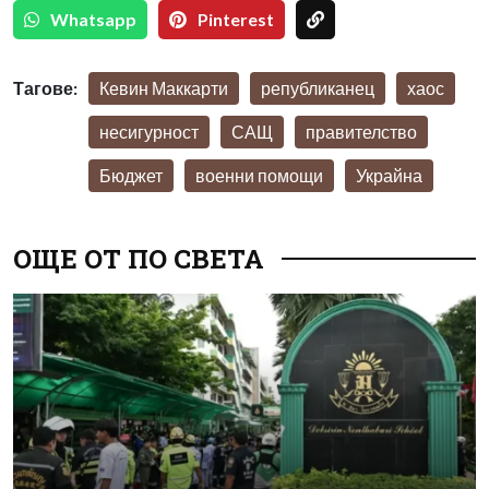
Whatsapp
Pinterest
Тагове:
Кевин Маккарти
републиканец
хаос
несигурност
САЩ
правителство
Бюджет
военни помощи
Украйна
ОЩЕ ОТ ПО СВЕТА