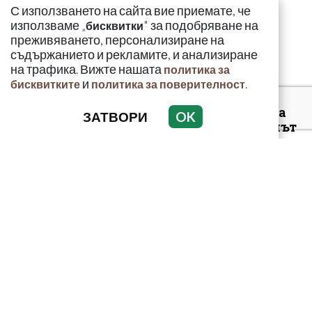
Токсиколог
С използването на сайта вие приемате, че
предупреди за
използваме „
" за подобряване на
бисквитки
смъртоносната
преживяването, персонализиране на
опасност...
съдържанието и рекламите, и анализиране
на трафика. Вижте нашата
политика за
и
.
бисквитките
политика за поверителност
Безлов: Най-голямата
ЗАТВОРИ
OK
опасност е фентанилът
да се смесва с кокаин и
„би...