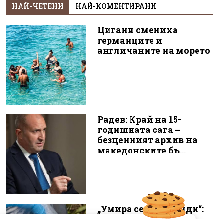
НАЙ-ЧЕТЕНИ
НАЙ-КОМЕНТИРАНИ
Цигани смениха
германците и
англичаните на морето
Радев: Край на 15-
годишната сага –
безценният архив на
македонските бъ...
„Умира се за секунди“: