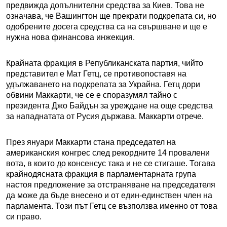
предвижда допълнителни средства за Киев. Това не
означава, че Вашингтон ще прекрати подкрепата си, но
одобрените досега средства са на свършване и ще е
нужна нова финансова инжекция.
Крайната фракция в Републиканската партия, чийто
представител е Мат Гетц, се противопоставя на
удължаването на подкрепата за Украйна. Гетц дори
обвини Маккарти, че се е споразумял тайно с
президента Джо Байдън за уреждане на още средства
за нападнатата от Русия държава. Маккарти отрече.
През януари Маккарти стана председател на
американския конгрес след рекордните 14 провалени
вота, в които до консенсус така и не се стигаше. Тогава
крайнодясната фракция в парламентарната група
настоя предложение за отстраняване на председателя
да може да бъде внесено и от един-единствен член на
парламента. Този път Гетц се възползва именно от това
си право.