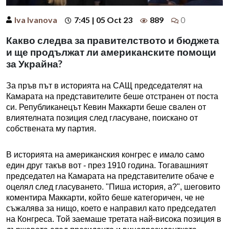
Iva Ivanova
7:45 | 05 Oct 23
889
0
Какво следва за правителството и бюджета
и ще продължат ли американските помощи
за Украйна?
За пръв път в историята на САЩ председателят на
Камарата на представителите беше отстранен от поста
си. Републиканецът Кевин Маккарти беше свален от
влиятелната позиция след гласуване, поискано от
собствената му партия.
В историята на американския конгрес е имало само
един друг такъв вот - през 1910 година. Тогавашният
председател на Камарата на представителите обаче е
оцелял след гласуването. "Пиша история, а?", шеговито
коментира Маккарти, който беше категоричен, че не
съжалява за нищо, което е направил като председател
на Конгреса. Той заемаше третата най-висока позиция в