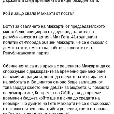
държавата след президента и вицепрезидентката.
Кой и защо свали Маккарти от поста?
Вотът за свалянето на Маккарти от председателското
място беше иницииран от друг представител на
републиканската партия - Мат Гетц. 41-годишният
политик от Флорида обвини Маккарти, че се е съюзил с
демократите, вместо да работи с колегите си от
Републиканската партия.
Обвиненията са във връзка с решението Маккарти да се
споразумее с демократите за временно финансиране
на администрацията, което да предотврати спирането
на работата ѝ. Вашингтон отново беше заплашен от
това заради ожесточени дебати за бюджета. С помощта
на демократите, Конгресът на САЩ успя да приеме
временен бюджет, който ще е в сила до средата на
ноември. По думите на Гетц Маккарти не се е съобразил
с няколко вътрешнопартийни решения, което означава,