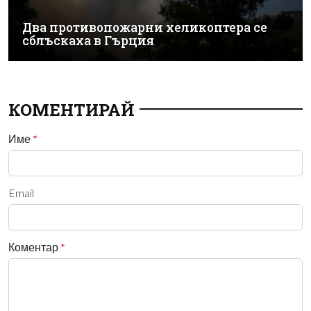
Два противопожарни хеликоптера се
сблъскаха в Гърция
КОМЕНТИРАЙ
Име
*
Email
Коментар
*