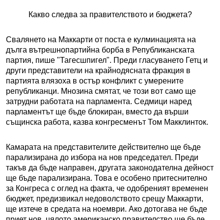
Какво следва за правителството и бюджета?
Свалянето на Маккарти от поста е кулминацията на
дълга вътрешнопартийна борба в Републиканската
партия, пише "Тагесшпигел". Преди гласуването Гетц и
други представители на крайнодясната фракция в
партията влязоха в остър конфликт с умерените
републиканци. Мнозина смятат, че този вот само ще
затрудни работата на парламента. Седмици наред
парламентът ще бъде блокиран, вместо да върши
същинска работа, казва конгресменът Том Макклинток.
Камарата на представителите действително ще бъде
парализирана до избора на нов председател. Преди
такъв да бъде направен, другата законодателна дейност
ще бъде парализирана. Това е особено притеснително
за Конгреса с оглед на факта, че одобреният временен
бюджет, предизвикал недоволството срещу Маккарти,
ще изтече в средата на ноември. Ако дотогава не бъде
приет нов, цялото американско правителство ще бъде