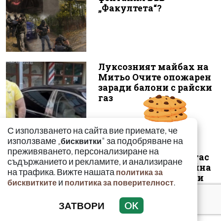
„Факултета“?
Луксозният майбах на
Митьо Очите опожарен
заради балони с райски
газ
С използването на сайта вие приемате, че
използваме „
" за подобряване на
бисквитки
преживяването, персонализиране на
Арестуваният в Бургас
съдържанието и рекламите, и анализиране
наркобарон от Украйна
на трафика. Вижте нашата
политика за
ръководел 14 фабрики
и
.
бисквитките
политика за поверителност
за др...
ЗАТВОРИ
OK