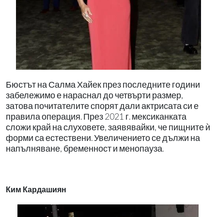
Бюстът на Салма Хайек през последните години
забележимо е нараснал до четвърти размер,
затова почитателите спорят дали актрисата си е
правила операция. През 2021 г. мексиканката
сложи край на слуховете, заявявайки, че пищните ѝ
форми са естествени. Увеличението се дължи на
напълняване, бременност и менопауза.
Ким Кардашиян