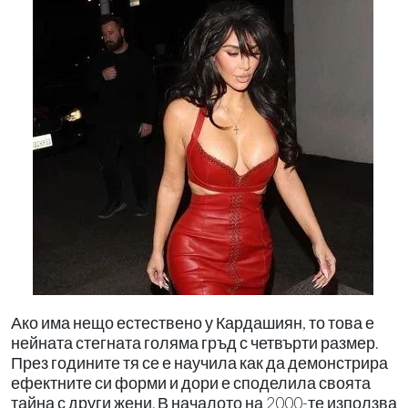
Ако има нещо естествено у Кардашиян, то това е
нейната стегната голяма гръд с четвърти размер.
През годините тя се е научила как да демонстрира
ефектните си форми и дори е споделила своята
тайна с други жени. В началото на 2000-те използва