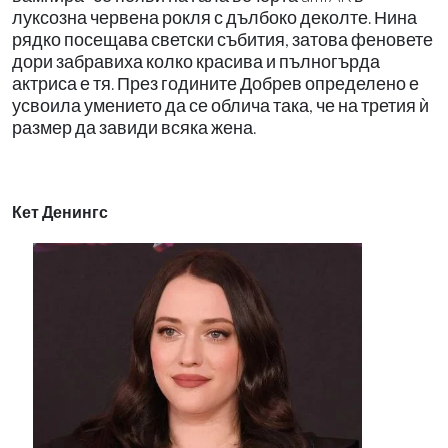
луксозна червена рокля с дълбоко деколте. Нина
рядко посещава светски събития, затова феновете
дори забравиха колко красива и пълногърда
актриса е тя. През годините Добрев определено е
усвоила умението да се облича така, че на третия ѝ
размер да завиди всяка жена.
Кет Денингс