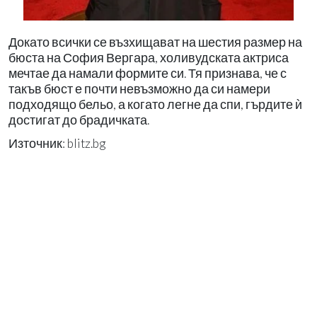
Докато всички се възхищават на шестия размер на
бюста на София Вергара, холивудската актриса
мечтае да намали формите си. Тя признава, че с
такъв бюст е почти невъзможно да си намери
подходящо бельо, а когато легне да спи, гърдите ѝ
достигат до брадичката.
Източник: blitz.bg