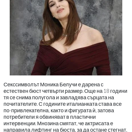
Секссимволът Моника Белучи е дарена с
естествен бюст четвърти размер. Още на 18 години
тя се снима полугола и завладява сърцата на
почитателите. С годините италианката става все
по-привлекателна, както и фигурата ѝ, затова
потребители я обвиняват в пластични
интервенции. Мнозина смятат, че актрисата е
направила лифтинг на бюста, за да остане стегнат,