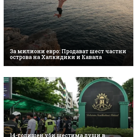
За милиони евро: Продават шест частни
острова на Халкидики и Кавала
14-годишен уби шестима души в