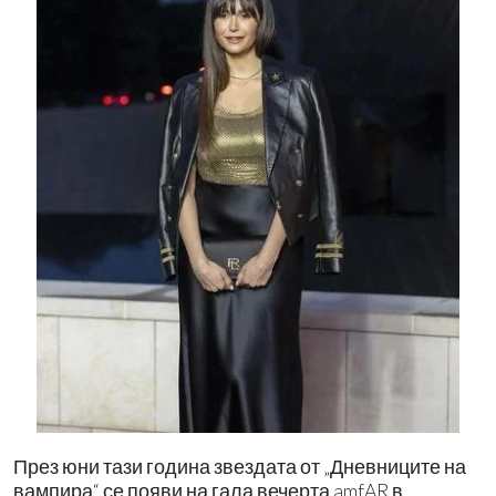
През юни тази година звездата от „Дневниците на
вампира“ се появи на гала вечерта amfAR в