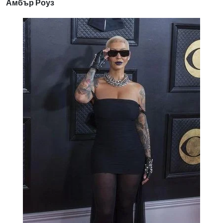
Амбър Роуз