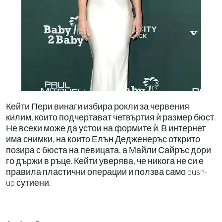
Кейти Пери винаги избира рокли за червения
килим, които подчертават четвъртия ѝ размер бюст.
Не всеки може да устои на формите ѝ. В интернет
има снимки, на които Елън Дедженеръс открито
позира с бюста на певицата, а Майли Сайръс дори
го държи в ръце. Кейти уверява, че никога не си е
правила пластични операции и ползва само push-
up сутиени.