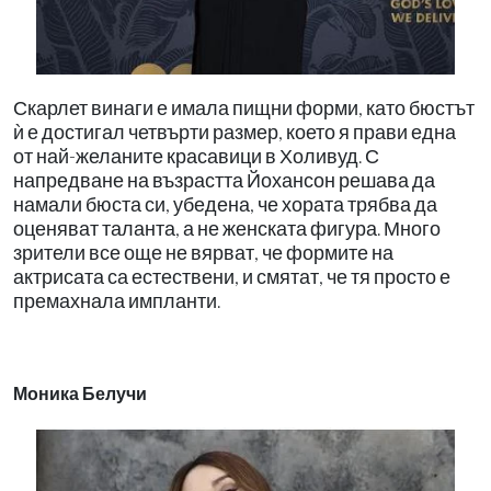
Скарлет винаги е имала пищни форми, като бюстът
ѝ е достигал четвърти размер, което я прави една
от най-желаните красавици в Холивуд. С
напредване на възрастта Йохансон решава да
намали бюста си, убедена, че хората трябва да
оценяват таланта, а не женската фигура. Много
зрители все още не вярват, че формите на
актрисата са естествени, и смятат, че тя просто е
премахнала импланти.
Моника Белучи