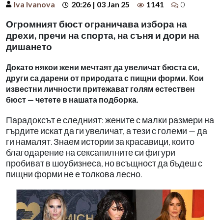
Iva Ivanova
20:26 | 03 Jan 25
1141
0
Огромният бюст ограничава избора на
дрехи, пречи на спорта, на съня и дори на
дишането
Докато някои жени мечтаят да увеличат бюста си,
други са дарени от природата с пищни форми. Кои
известни личности притежават голям естествен
бюст — четете в нашата подборка.
Парадоксът е следният: жените с малки размери на
гърдите искат да ги увеличат, а тези с големи — да
ги намалят. Знаем истории за красавици, които
благодарение на сексапилните си фигури
пробиват в шоубизнеса, но всъщност да бъдеш с
пищни форми не е толкова лесно.