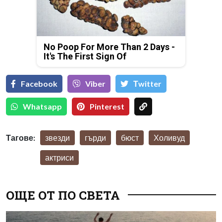
No Poop For More Than 2 Days -
It's The First Sign Of
Facebook
Viber
Тwitter
Whatsapp
Pinterest
Тагове:
звезди
гърди
бюст
Холивуд
актриси
ОЩЕ ОТ ПО СВЕТА