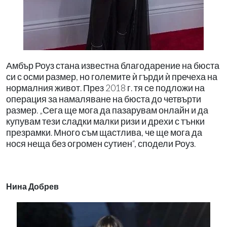
Амбър Роуз стана известна благодарение на бюста
си с осми размер, но големите ѝ гърди ѝ пречеха на
нормалния живот. През 2018 г. тя се подложи на
операция за намаляване на бюста до четвърти
размер. „Сега ще мога да пазарувам онлайн и да
купувам тези сладки малки ризи и дрехи с тънки
презрамки. Много съм щастлива, че ще мога да
нося неща без огромен сутиен“, сподели Роуз.
Нина Добрев