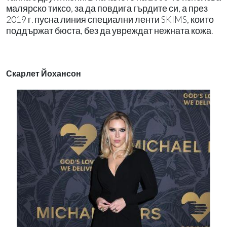
малярско тиксо, за да повдига гърдите си, а през
2019 г. пусна линия специални ленти SKIMS, които
поддържат бюста, без да увреждат нежната кожа.
Скарлет Йохансон