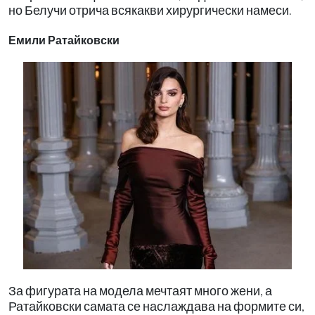
но Белучи отрича всякакви хирургически намеси.
Емили Ратайковски
За фигурата на модела мечтаят много жени, а
Ратайковски самата се наслаждава на формите си,