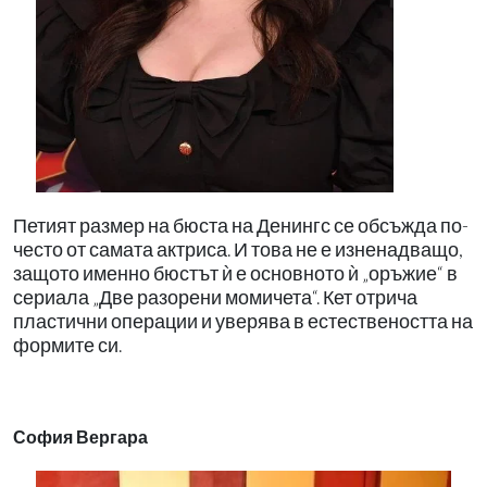
Петият размер на бюста на Денингс се обсъжда по-
често от самата актриса. И това не е изненадващо,
защото именно бюстът ѝ е основното ѝ „оръжие“ в
сериала „Две разорени момичета“. Кет отрича
пластични операции и уверява в естествеността на
формите си.
София Вергара