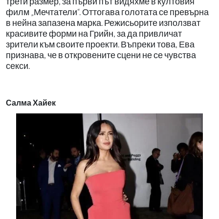
трети размер, за първи път видяхме в култовия
филм „Мечтатели“. Оттогава голотата се превърна
в нейна запазена марка. Режисьорите използват
красивите форми на Грийн, за да привличат
зрители към своите проекти. Въпреки това, Ева
признава, че в откровените сцени не се чувства
секси.
Салма Хайек