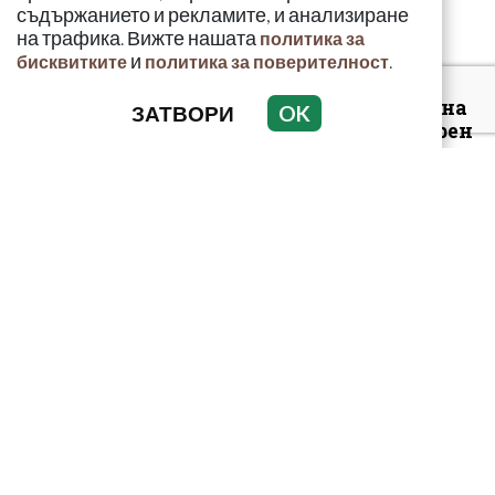
съдържанието и рекламите, и анализиране
на трафика. Вижте нашата
политика за
и
.
бисквитките
политика за поверителност
Луксозният майбах на
ЗАТВОРИ
OK
Митьо Очите опожарен
заради балони с райски
газ