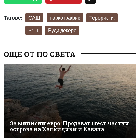
Тагове:
САЩ
наркотрафик
Терористи.
9/11
Руди декерс
ОЩЕ ОТ ПО СВЕТА
За милиони евро: Продават шест частни
острова на Халкидики и Кавала