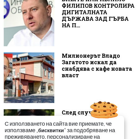
ФИЛИПОВ КОНТРОЛИРА
ДИГИТАЛНАТА
ДЪРЖАВА ЗАД ГЪРБА
НА П...
Милионерът Владо
Загатото искал да
снабдява с кафе новата
власт
След случая с
родилката от Варна:
С използването на сайта вие приемате, че
Още едно семейство
използваме „
" за подобряване на
бисквитки
разказа за бремен...
преживяването, персонализиране на