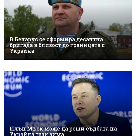
В Беларус се сформира десантна
бригада в близост до границата с
Украйна
Илън Мъск може да реши съдбата на
Украйна тази зима