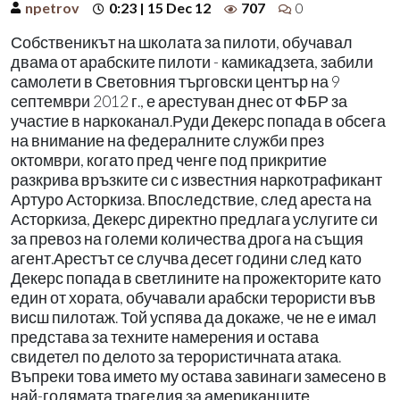
npetrov
0:23 | 15 Dec 12
707
0
Собственикът на школата за пилоти, обучавал
двама от арабските пилоти - камикадзета, забили
самолети в Световния търговски център на 9
септември 2012 г., е арестуван днес от ФБР за
участие в наркоканал.Руди Декерс попада в обсега
на внимание на федералните служби през
октомври, когато пред ченге под прикритие
разкрива връзките си с известния наркотрафикант
Артуро Асторкиза. Впоследствие, след ареста на
Асторкиза, Декерс директно предлага услугите си
за превоз на големи количества дрога на същия
агент.Арестът се случва десет години след като
Декерс попада в светлините на прожекторите като
един от хората, обучавали арабски терористи във
висш пилотаж. Той успява да докаже, че не е имал
представа за техните намерения и остава
свидетел по делото за терористичната атака.
Въпреки това името му остава завинаги замесено в
най-голямата трагедия за американците.