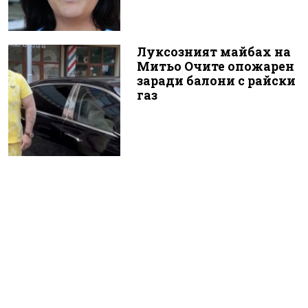
Луксозният майбах на
Митьо Очите опожарен
заради балони с райски
газ