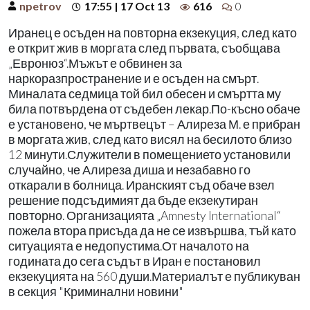
npetrov
17:55 | 17 Oct 13
616
0
Иранец е осъден на повторна екзекуция, след като
е открит жив в моргата след първата, съобщава
„Евронюз“.Мъжът е обвинен за
наркоразпространение и е осъден на смърт.
Миналата седмица той бил обесен и смъртта му
била потвърдена от съдебен лекар.По-късно обаче
е установено, че мъртвецът – Алиреза М. е прибран
в моргата жив, след като висял на бесилото близо
12 минути.Служители в помещението установили
случайно, че Алиреза диша и незабавно го
откарали в болница. Иранският съд обаче взел
решение подсъдимият да бъде екзекутиран
повторно. Организацията „Amnesty International“
пожела втора присъда да не се извършва, тъй като
ситуацията е недопустима.От началото на
годината до сега съдът в Иран е постановил
екзекуцията на 560 души.Материалът е публикуван
в секция "Криминални новини"