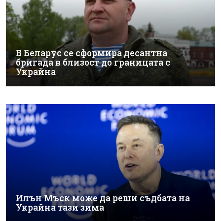
В Беларус се сформира десантна
бригада в близост до границата с
Украйна
Илън Мъск може да реши съдбата на
Украйна тази зима