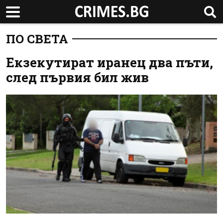
ПО СВЕТА
Екзекутират иранец два пъти,
след първия бил жив