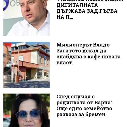
ДИГИТАЛНАТА
ДЪРЖАВА ЗАД ГЪРБА
НА П...
Милионерът Владо
Загатото искал да
снабдява с кафе новата
власт
След случая с
родилката от Варна:
Още едно семейство
разказа за бремен...