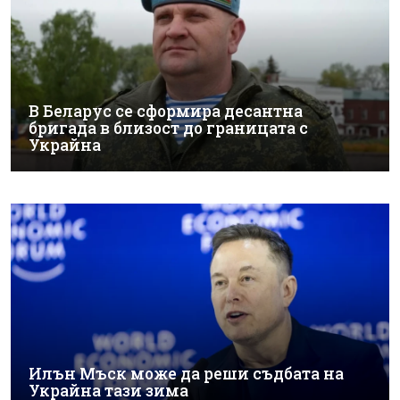
В Беларус се сформира десантна
бригада в близост до границата с
Украйна
Илън Мъск може да реши съдбата на
Украйна тази зима