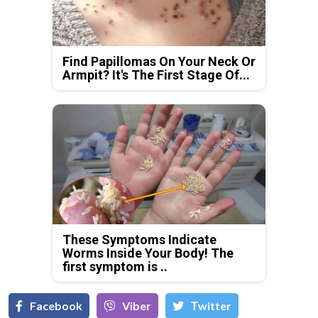
Find Papillomas On Your Neck Or
Armpit? It's The First Stage Of...
These Symptoms Indicate
Worms Inside Your Body! The
first symptom is ..
Facebook
Viber
Тwitter