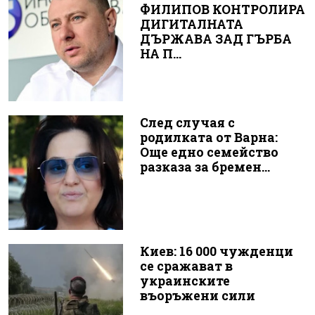
ФИЛИПОВ КОНТРОЛИРА
ДИГИТАЛНАТА
ДЪРЖАВА ЗАД ГЪРБА
НА П...
След случая с
родилката от Варна:
Още едно семейство
разказа за бремен...
Киев: 16 000 чужденци
се сражават в
украинските
въоръжени сили