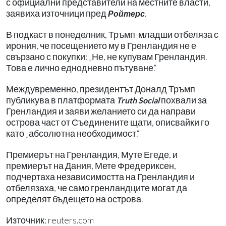
с официални представители на местните власти,
заявиха източници пред
.
Ройтерс
В подкаст в понеделник, Тръмп-младши отбеляза с
ирония, че посещението му в Гренландия не е
свързано с покупки: „Не, не купувам Гренландия.
Това е лично еднодневно пътуване.“
Междувременно, президентът Доналд Тръмп
публикува в платформата
похвали за
Truth Social
Гренландия и заяви желанието си да направи
острова част от Съединените щати, описвайки го
като „абсолютна необходимост.“
Премиерът на Гренландия, Муте Егеде, и
премиерът на Дания, Мете Фредериксен,
подчертаха независимостта на Гренландия и
отбелязаха, че само гренландците могат да
определят бъдещето на острова.
Източник: reuters.com