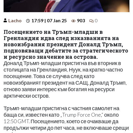
Lacho
17:59 | 07 Jan 25
903
0
Посещението на Тръмп-младши в
Гренландия идва след изказванията на
новоизбрания президент Доналд Тръмп,
подновяващи дебатите за стратегическото
и ресурсно значение на острова.
Доналд Тръмп-младши пристигна във вторник в
столицата на Гренландия, Нуук, на кратко частно
посещение. Това се случва след като
новоизбраният президент на САЩ, Доналд Тръмп,
отново заяви интерес към богатия на ресурси
арктически остров.
Тръмп-младши пристигна с частния самолет на
баща си, известен като „Trump Force One,“ около
12:50 GMT. Посещението, което се очакваше да
продължи четири до пет часа, не включваше срещи