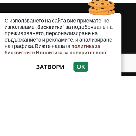
С използването на сайта вие приемате, че
използваме „
" за подобряване на
бисквитки
преживяването, персонализиране на
съдържанието и рекламите, и анализиране
на трафика. Вижте нашата
политика за
и
.
бисквитките
политика за поверителност
ЗАТВОРИ
OK
КРИМИНАЛНО
ИНЦИДЕНТИ
АНАЛИЗИ
ПО СВЕТА
ВОДЕЩИ ТЕМИ
Използването и публикуването на част или цялото
съдържание на Crimes.BG без разрешение на Медийна
група Асмара ЕООД е забранено.