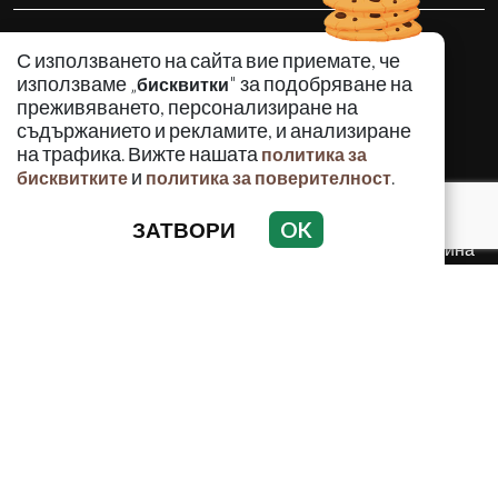
КРИМИНАЛНО
С използването на сайта вие приемате, че
ИНЦИДЕНТИ
използваме „
" за подобряване на
бисквитки
АНАЛИЗИ
преживяването, персонализиране на
съдържанието и рекламите, и анализиране
ПО СВЕТА
на трафика. Вижте нашата
политика за
ВОДЕЩИ ТЕМИ
и
.
бисквитките
политика за поверителност
ЗАТВОРИ
OK
Използването и публикуването на част или цялото
съдържание на Crimes.BG без разрешение на Медийна
група Асмара ЕООД е забранено.
© 2010 - 2026 | Crimes.BG. Всички права запазени.
РЕКЛАМА
КОНТАКТИ
ОБЩИ УСЛОВИЯ
ПОЛИТИКА ЗА ПОВЕРИТЕЛНОСТ