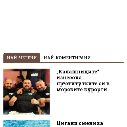
НАЙ-ЧЕТЕНИ
НАЙ-КОМЕНТИРАНИ
„Калашниците“
изнесоха
пр*ститутките си в
морските курорти
Цигани смениха