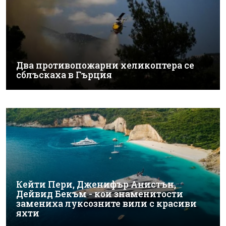
Два противопожарни хеликоптера се
сблъскаха в Гърция
Кейти Пери, Дженифър Анистън,
Дейвид Бекъм - кои знаменитости
замениха луксозните вили с красиви
яхти