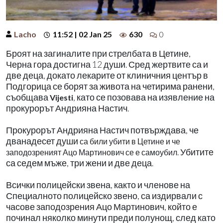
Lacho
11:52 | 02 Jan 25
630
0
Броят на загиналите при стрелбата в Цетине,
Черна гора достигна 12 души. Сред жертвите са и
две деца, докато лекарите от клиничния център в
Подгорица се борят за живота на четирима ранени,
съобщава
, като се позовава на изявление на
Vijesti
прокурорът Андрияна Настич.
Прокурорът Андрияна Настич потвърждава, че
дванадесет души
са били убити в Цетине и че
. Убитите
заподозреният Ацо Мартинович се е самоубил
са седем мъже, три жени и две деца.
Всички полицейски звена, както и членове на
Специалното полицейско звено, са издирвали с
часове заподозрения Ацо Мартинович, който е
починал няколко минути преди полунощ, след като