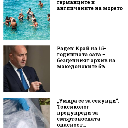
германците и
англичаните на морето
Радев: Край на 15-
годишната сага –
безценният архив на
македонските бъ...
„Умира се за секунди“:
Токсиколог
предупреди за
смъртоносната
опасност...