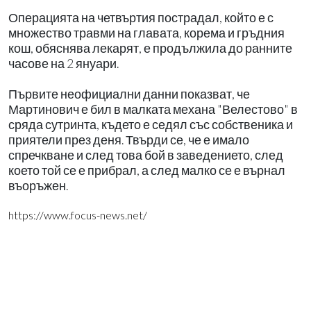
Операцията на четвъртия пострадал, който е с
множество травми на главата, корема и гръдния
кош, обяснява лекарят, е продължила до ранните
часове на 2 януари.
Първите неофициални данни показват, че
Мартинович е бил в малката механа "Велестово" в
сряда сутринта, където е седял със собственика и
приятели през деня. Твърди се, че е имало
спречкване и след това бой в заведението, след
което той се е прибрал, а след малко се е върнал
въоръжен.
https://www.focus-news.net/