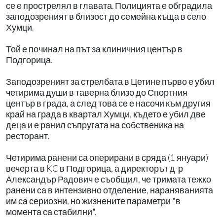
се е прострелял в главата. Полицията е обградила
заподозреният в близост до семейна къща в село
Хумци.
Той е починал на път за клиничния център в
Подгорица.
Заподозреният за стрелбата в Цетине първо е убил
четирима души в таверна близо до Спортния
център в града, а след това се е насочи към другия
край на града в квартал Хумци, където е убил две
деца и е ранил съпругата на собственика на
ресторант.
Четирима ранени са оперирани в сряда (1 януари)
вечерта в KC в Подгорица, а директорът д-р
Александър Радович е съобщил, че тримата тежко
ранени са в интензивно отделение, нараняванията
им са сериозни, но жизнените параметри "в
момента са стабилни".