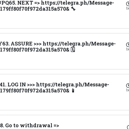
PQ65. NEXT => https://telegra.ph/Message-
4179ff80f70f972da315a570& 🔧
b
Y63. ASSURE >>> https://telegra.ph/Message-
179ff80f70f972da315a570& 🗓
b
1. LOG IN >>> https://telegra.ph/Message-
4179ff80f70f972da315a570& 📱
b
8. Go to withdrawal =>