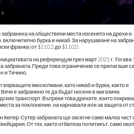
9
и забраниха на обществени места носенето на дрехи и
, включително бурка и никаб. За нарушаване на забра
ски франка (от $110,2 до $1102).
нициативата на референдум през март 2021 г. Тогава 
ха забраната. Преди това ограничение се прилагаше с
н и Тичино.
т вярващите мюсюлмани, като никаб и бурка, както и
Вече е забранено те да бъдат носени в магазини,
ския транспорт. Въпреки това дрехите, които покрива
 места за поклонение, на карнавали или за защита от ст
н Келер-Сутер забраната ще засегне само малка част 
йцария. От тях, както отбеляза политикът, само окол