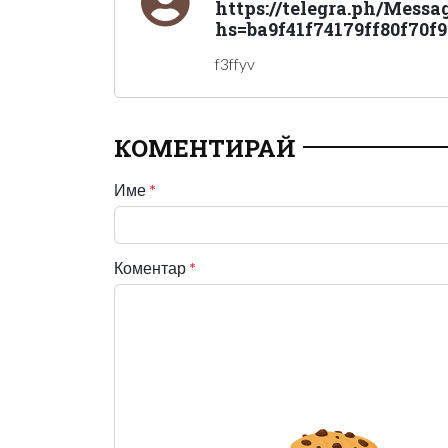
https://telegra.ph/Messa
hs=ba9f41f74179ff80f70f
f3ffyv
КОМЕНТИРАЙ
Име
*
Коментар
*