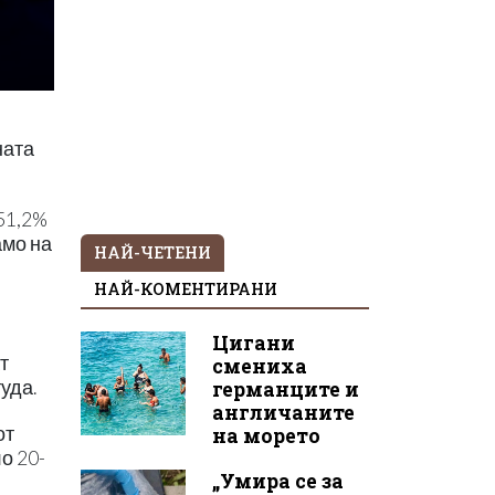
ната
51,2%
амо на
НАЙ-ЧЕТЕНИ
НАЙ-КОМЕНТИРАНИ
Цигани
т
смениха
уда.
германците и
англичаните
от
на морето
о 20-
„Умира се за