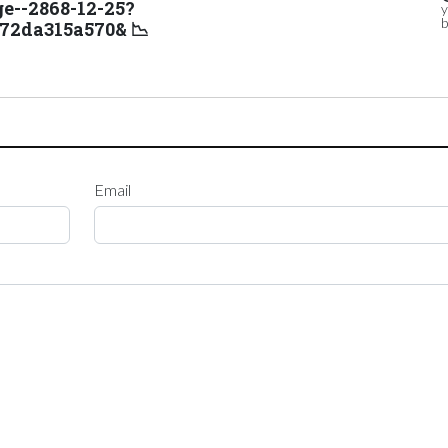
ge--2868-12-25?
b
972da315a570& 📉
Email