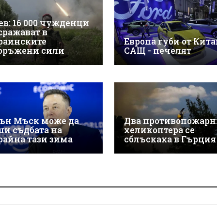
ев: 16 000 чужденци
 сражават в
раинските
Европа губи от Китай
оръжени сили
САЩ - печелят
ън Мъск може да
Два противопожарн
ши съдбата на
хеликоптера се
райна тази зима
сблъскаха в Гърция