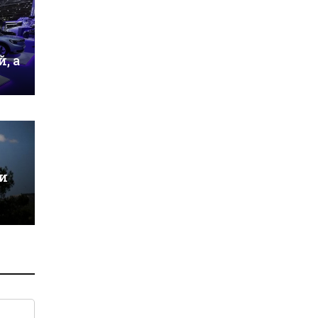
, а
и