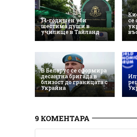
Ки
14-годишен уби
се
шестима души в
ук
училище в Тайланд
въ
В Беларус се сформира
десантна бригада в
Ил
близост до границата с
ре
Украйна
Ук
9 КОМЕНТАРА