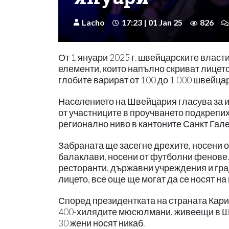
Lacho
17:23 | 01 Jan 25
826
От 1 януари 2025 г. швейцарските власт
елементи, които напълно скриват лицето
глобите варират от 100 до 1 000 швейцар
Населението на Швейцария гласува за и
от участниците в проучването подкрепи
регионално ниво в кантоните Санкт Гале
Забраната ще засегне дрехите, носени о
балаклави, носени от футболни фенове. 
ресторанти, държавни учреждения и град
лицето, все още ще могат да се носят на
Според президентката на страната Кари
400-хилядите мюсюлмани, живеещи в Шве
30 жени носят никаб.