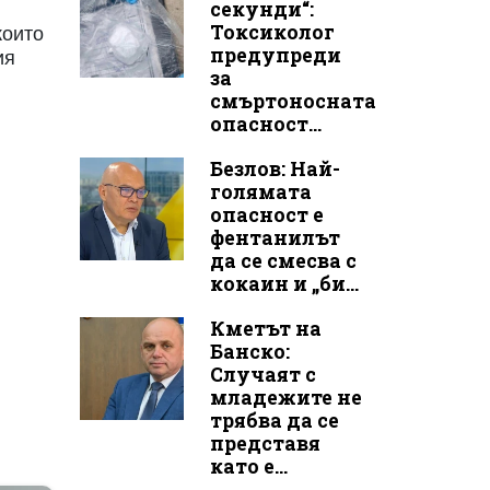
секунди“:
Токсиколог
които
предупреди
ия
за
смъртоносната
опасност...
Безлов: Най-
голямата
опасност е
фентанилът
да се смесва с
кокаин и „би...
Кметът на
Банско:
Случаят с
младежите не
трябва да се
представя
като е...