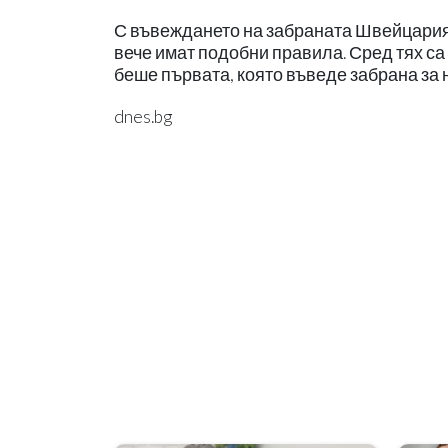
С въвеждането на забраната Швейцария 
вече имат подобни правила. Сред тях са
беше първата, която въведе забрана за н
dnes.bg