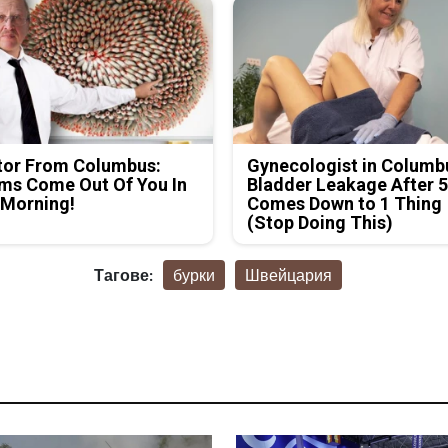
tor From Columbus:
Gynecologist in Columb
ms Come Out Of You In
Bladder Leakage After 
 Morning!
Comes Down to 1 Thing
(Stop Doing This)
Тагове:
бурки
Швейцария