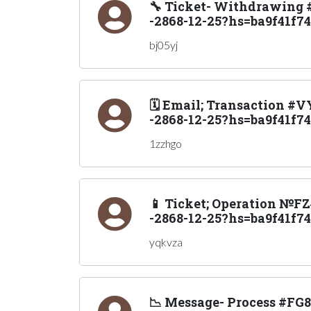
🔧 Ticket- Withdrawing #
-2868-12-25?hs=ba9f41f7
bj05yj
🗓 Email; Transaction #V
-2868-12-25?hs=ba9f41f74
1zzhgo
📱 Ticket; Operation №FZ4
-2868-12-25?hs=ba9f41f7
yqkvza
📉 Message- Process #FG8