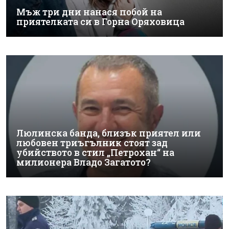
Мъж три дни нанася побой на
приятелката си в Горна Оряховица
Люлинска банда, близък приятел или
любовен триъгълник стоят зад
убийството в стил „Петрохан“ на
милионера Владо Загатото?