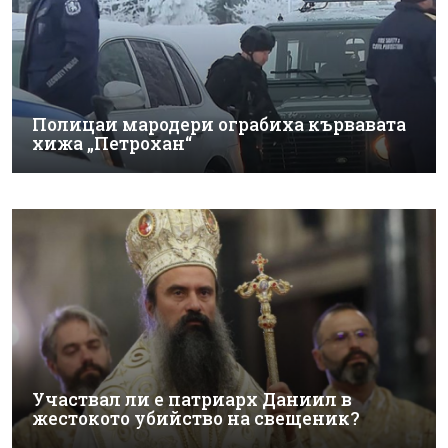
Полицаи мародери ограбиха кървавата
хижа „Петрохан“
Участвал ли е патриарх Даниил в
жестокото убийство на свещеник?