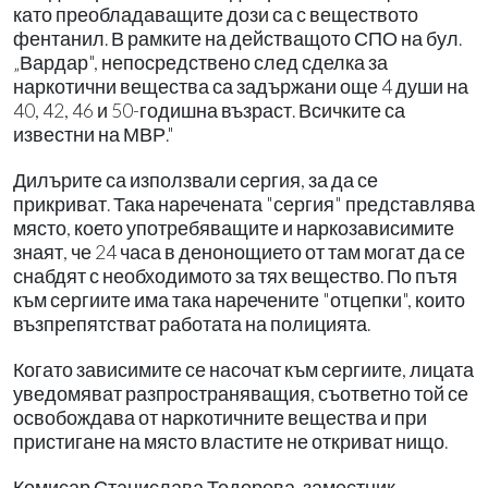
като преобладаващите дози са с веществото
фентанил. В рамките на действащото СПО на бул.
„Вардар", непосредствено след сделка за
наркотични вещества са задържани още 4 души на
40, 42, 46 и 50-годишна възраст. Всичките са
известни на МВР."
Дилърите са използвали сергия, за да се
прикриват. Така наречената "сергия" представлява
място, което употребяващите и наркозависимите
знаят, че 24 часа в денонощието от там могат да се
снабдят с необходимото за тях вещество. По пътя
към сергиите има така наречените "отцепки", които
възпрепятстват работата на полицията.
Когато зависимите се насочат към сергиите, лицата
уведомяват разпространяващия, съответно той се
освобождава от наркотичните вещества и при
пристигане на място властите не откриват нищо.
Комисар Станислава Тодорова, заместник-