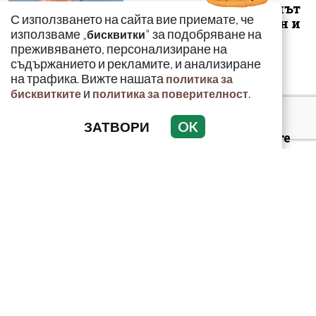
опасност е фентанилът
С използването на сайта вие приемате, че
да се смесва с кокаин и
използваме „
" за подобряване на
бисквитки
„би...
преживяването, персонализиране на
съдържанието и рекламите, и анализиране
на трафика. Вижте нашата
политика за
и
.
бисквитките
политика за поверителност
Кметът на Банско:
ЗАТВОРИ
OK
Случаят с младежите
не трябва да се
представя като е...