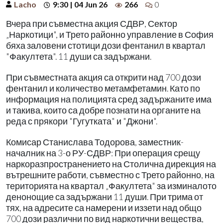
Lacho
9:30 | 04 Jun 26
266
0
Вчера при съвместна акция СДВР, Сектор
„Наркотици", и Трето районно управление в София
бяха заловени стотици дози фентанил в квартал
"Факултета". 11 души са задържани.
При съвместната акция са открити над 700 дози
фентанил и количество метамфетамин. Като по
информация на полицията сред задържаните има
и такива, които са добре познати на органите на
реда с прякори "Гугутката" и "Джони".
Комисар Станислава Тодорова, заместник-
началник на 3-о РУ-СДВР: При операция срещу
наркоразпространението на Столична дирекция на
вътрешните работи, съвместно с Трето районно, на
територията на квартал „Факултета" за изминалото
денонощие са задържани 11 души. При трима от
тях, на адресите са намерени и иззети над общо
700 дози различни по вид наркотични вещества,