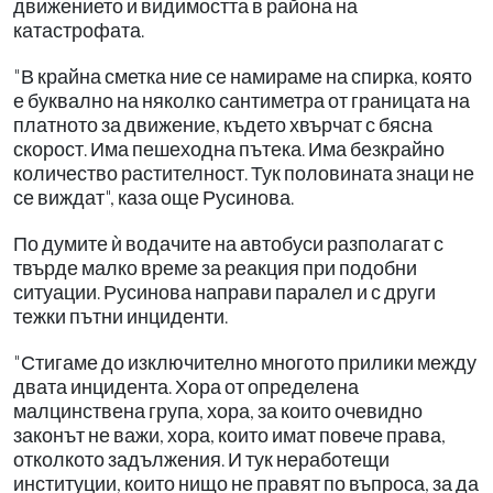
движението и видимостта в района на
катастрофата.
"В крайна сметка ние се намираме на спирка, която
е буквално на няколко сантиметра от границата на
платното за движение, където хвърчат с бясна
скорост. Има пешеходна пътека. Има безкрайно
количество растителност. Тук половината знаци не
се виждат", каза още Русинова.
По думите ѝ водачите на автобуси разполагат с
твърде малко време за реакция при подобни
ситуации. Русинова направи паралел и с други
тежки пътни инциденти.
"Стигаме до изключително многото прилики между
двата инцидента. Хора от определена
малцинствена група, хора, за които очевидно
законът не важи, хора, които имат повече права,
отколкото задължения. И тук неработещи
институции, които нищо не правят по въпроса, за да