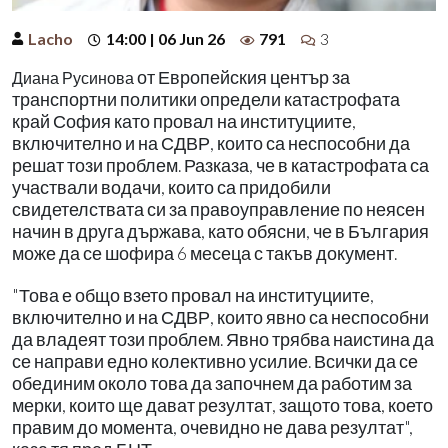
Lacho
14:00 | 06 Jun 26
791
3
от Европейския център за
Диана Русинова
транспортни политики определи катастрофата
край София като провал на институциите,
включително и на СДВР, които са неспособни да
решат този проблем. Разказа, че в катастрофата са
участвали водачи, които са придобили
свидетелствата си за правоуправление по неясен
начин в друга държава, като обясни, че в България
може да се шофира 6 месеца с такъв документ.
"Това е общо взето провал на институциите,
включително и на СДВР, които явно са неспособни
да владеят този проблем. Явно трябва наистина да
се направи едно колективно усилие. Всички да се
обединим около това да започнем да работим за
мерки, които ще дават резултат, защото това, което
правим до момента, очевидно не дава резултат",