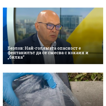
Безлов: Най-голямата опасност е
фентанилът да се смесва с кокаин и
„билка“