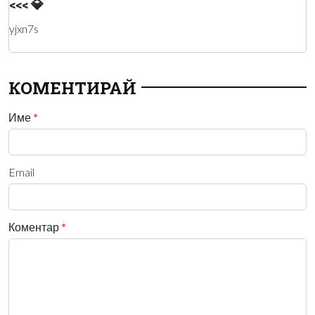
<<< 💎
yjxn7s
КОМЕНТИРАЙ
Име
*
Email
Коментар
*