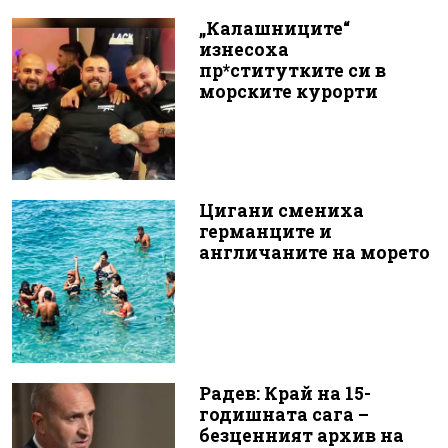
„Калашниците“
изнесоха
пр*ститутките си в
морските курорти
Цигани смениха
германците и
англичаните на морето
Радев: Край на 15-
годишната сага –
безценният архив на