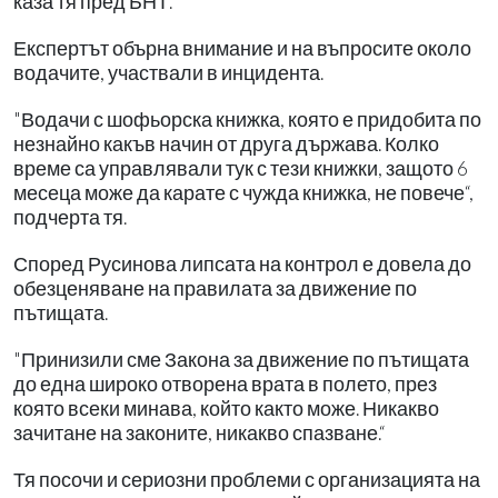
каза тя пред БНТ.
Експертът обърна внимание и на въпросите около
водачите, участвали в инцидента.
"Водачи с шофьорска книжка, която е придобита по
незнайно какъв начин от друга държава. Колко
време са управлявали тук с тези книжки, защото 6
месеца може да карате с чужда книжка, не повече“,
подчерта тя.
Според Русинова липсата на контрол е довела до
обезценяване на правилата за движение по
пътищата.
"Принизили сме Закона за движение по пътищата
до една широко отворена врата в полето, през
която всеки минава, който както може. Никакво
зачитане на законите, никакво спазване.“
Тя посочи и сериозни проблеми с организацията на