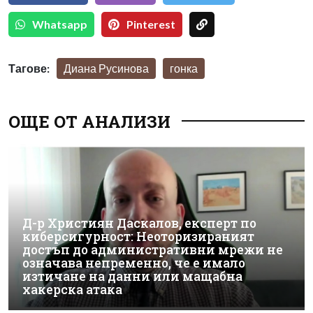
Whatsapp
Pinterest
Тагове:
Диана Русинова
гонка
ОЩЕ ОТ АНАЛИЗИ
Д-р Християн Даскалов, експерт по
киберсигурност: Неоторизираният
достъп до административни мрежи не
означава непременно, че е имало
изтичане на данни или мащабна
хакерска атака