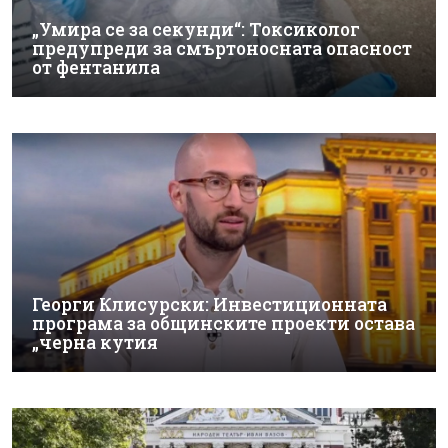
„Умира се за секунди“: Токсиколог
предупреди за смъртоносната опасност
от фентанила
Георги Клисурски: Инвестиционната
програма за общинските проекти остава
„черна кутия