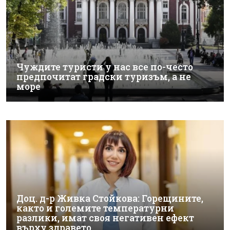
Чуждите туристи у нас все по-често
предпочитат градски туризъм, а не
море
Доц. д-р Живка Стойкова: Горещините,
както и големите температурни
разлики, имат своя негативен ефект
върху здравето