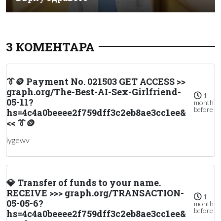
3 КОМЕНТАРА
👔🪙 Payment No. 021503 GET ACCESS >>
graph.org/The-Best-AI-Sex-Girlfriend-
1
05-11?
month
before
hs=4c4a0beeee2f759dff3c2eb8ae3cc1ee&
<< 👔🪙
iygewv
💎 Transfer of funds to your name.
RECEIVE >>> graph.org/TRANSACTION-
1
05-05-6?
month
before
hs=4c4a0beeee2f759dff3c2eb8ae3cc1ee&