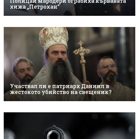
Полицаи мародери ограбиха кървавата
хижа „Петрохан“
Участвал ли е патриарх Даниил в
жестокото убийство на свещеник?