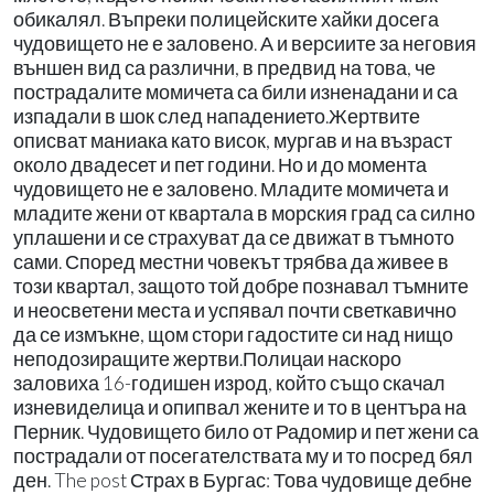
обикалял. Въпреки полицейските хайки досега
чудовището не е заловено. А и версиите за неговия
външен вид са различни, в предвид на това, че
пострадалите момичета са били изненадани и са
изпадали в шок след нападението.Жертвите
описват маниака като висок, мургав и на възраст
около двадесет и пет години. Но и до момента
чудовището не е заловено. Младите момичета и
младите жени от квартала в морския град са силно
уплашени и се страхуват да се движат в тъмното
сами. Според местни човекът трябва да живее в
този квартал, защото той добре познавал тъмните
и неосветени места и успявал почти светкавично
да се измъкне, щом стори гадостите си над нищо
неподозиращите жертви.Полицаи наскоро
заловиха 16-годишен изрод, който също скачал
изневиделица и опипвал жените и то в центъра на
Перник. Чудовището било от Радомир и пет жени са
пострадали от посегателствата му и то посред бял
ден. The post Страх в Бургас: Това чудовище дебне