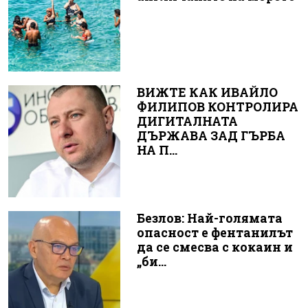
ВИЖТЕ КАК ИВАЙЛО
ФИЛИПОВ КОНТРОЛИРА
ДИГИТАЛНАТА
ДЪРЖАВА ЗАД ГЪРБА
НА П...
Безлов: Най-голямата
опасност е фентанилът
да се смесва с кокаин и
„би...