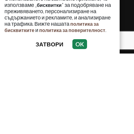
използваме „
" за подобряване на
бисквитки
преживяването, персонализиране на
съдържанието и рекламите, и анализиране
на трафика. Вижте нашата
политика за
и
.
бисквитките
политика за поверителност
ЗАТВОРИ
OK
КРИМИНАЛНО
ИНЦИДЕНТИ
АНАЛИЗИ
ПО СВЕТА
ВОДЕЩИ ТЕМИ
Използването и публикуването на част или цялото
съдържание на Crimes.BG без разрешение на Медийна
група Асмара ЕООД е забранено.
© 2010 - 2026 | Crimes.BG. Всички права запазени.