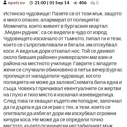
npetrov
21:00 | 01 Sep 14
406
0
Истинско чудовище! Пазете се от този мъж, защото
е много опасен, алармират от полицията!
Момичета, които живеят в бургаския квартал
„Меден рудник”, са се видели в чудо от изрод.
Чудовището изскачало от тъмното, пипал ги и тези,
които се съпротивлявали и бягали, им отскубвал
коси. А веднъж дори отхапал нос. Той се движел
около бившия районен универсален магазин и
района на местното училище. Гаврите с младите
жени се случвали обикновено в петък вечер.Бургас
пропищя от нападателя чудовище, когото
полицията не може да заловиСхемата била една и
съща. Човекът причаквал евентуалните си жертви
на глухо и тихо място и изскачал изневиделица.
След това ги хващал където им попадне, започнал
да ги дърпа и да си играе с тях, а тези, които се
опитвали да избягат дори им изскубвал огромни
кичури коса. Не може да се определи точно
мястото, където психически нестабилният мъж