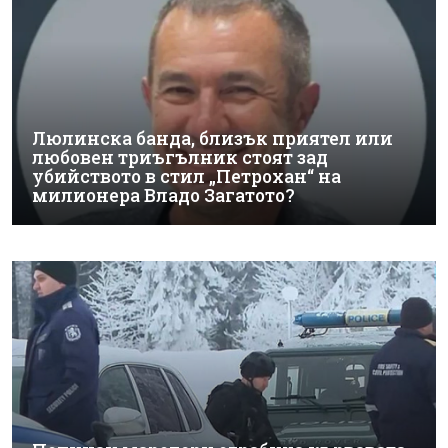
Люлинска банда, близък приятел или
любовен триъгълник стоят зад
убийството в стил „Петрохан“ на
милионера Владо Загатото?