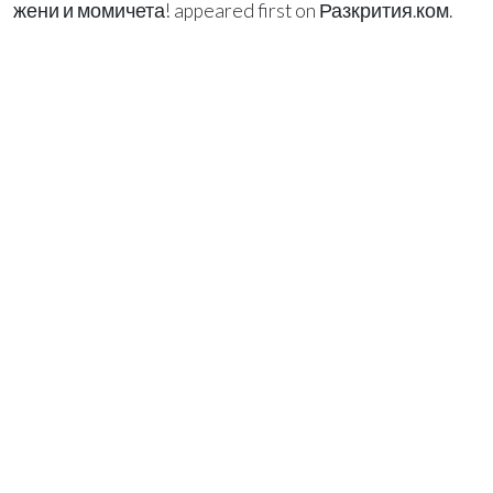
жени и момичета! appeared first on Разкрития.ком.