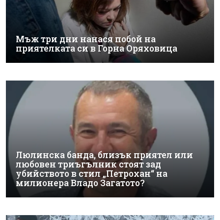
Мъж три дни нанася побой на
приятелката си в Горна Оряховица
Люлинска банда, близък приятел или
любовен триъгълник стоят зад
убийството в стил „Петрохан“ на
милионера Владо Загатото?