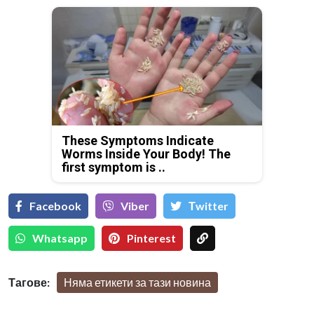
These Symptoms Indicate
Worms Inside Your Body! The
first symptom is ..
Facebook
Viber
Тwitter
Whatsapp
Pinterest
Тагове:
Няма етикети за тази новина