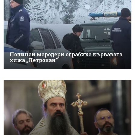
Полицаи мародери ограбиха кървавата
хижа „Петрохан“