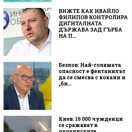
ВИЖТЕ КАК ИВАЙЛО
ФИЛИПОВ КОНТРОЛИРА
ДИГИТАЛНАТА
ДЪРЖАВА ЗАД ГЪРБА
НА П...
Безлов: Най-голямата
опасност е фентанилът
да се смесва с кокаин и
„би...
Киев: 16 000 чужденци
се сражават в
украинските