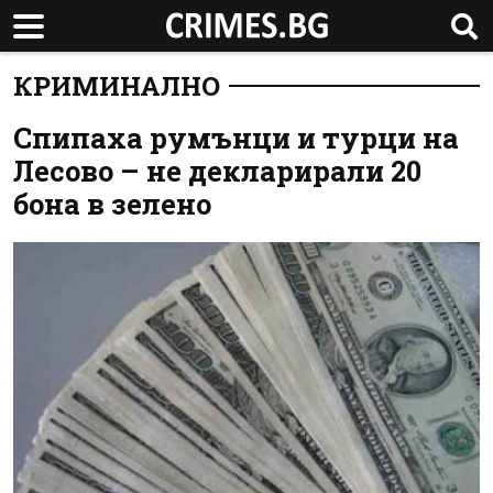
КРИМИНАЛНО
Спипаха румънци и турци на
Лесово – не декларирали 20
бона в зелено