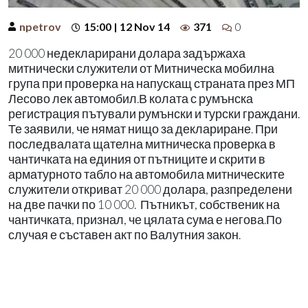
npetrov
15:00 | 12 Nov 14
371
0
20 000 недекларирани долара задържаха
митнически служители от Митническа мобилна
група при проверка на напускащ страната през МП
Лесово лек автомобил.В колата с румънска
регистрация пътували румънски и турски граждани.
Те заявили, че нямат нищо за деклариране. При
последвалата щателна митническа проверка в
чантичката на единия от пътниците и скрити в
арматурното табло на автомобила митническите
служители откриват 20 000 долара, разпределени
на две пачки по 10 000. Пътникът, собственик на
чантичката, признал, че цялата сума е негова.По
случая е съставен акт по Валутния закон.