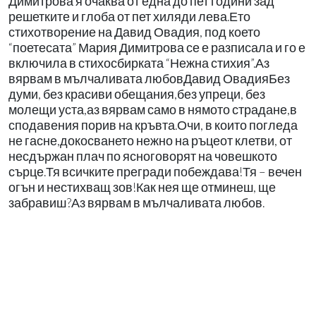
Димитрова я очаква от една до пет години зад
решетките и глоба от пет хиляди лева.Ето
стихотворение на Давид Овадия, под което
“поетесата” Мария Димитрова се е разписала и го е
включила в стихосбирката “Нежна стихия”.Аз
вярвам в мълчаливата любовДавид ОвадияБез
думи, без красиви обещания,без упреци, без
молещи уста,аз вярвам само в нямото страдане,в
сподавения порив на кръвта.Очи, в които погледа
не гасне,докосването нежно на ръцеот клетви, от
несдържан плач по ясноговорят на човешкото
сърце.Тя всичките прегради побеждава!Тя – вечен
огън и нестихващ зов!Как нея ще отминеш, ще
забравиш?Аз вярвам в мълчаливата любов.