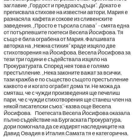
заглавие „Гордост и предразсъдъци”. Докато е
преписвала стихове на известни автори, Мария е
разнасяла кафета и сокове из сливенските
заведения. „Просто е търсила слава” –смята една
от потърпевшите поетеси Весела Йосифова. Тя
също е била ограбена от Мария. Фалшивата
авторка на „Нежна стихия” краде изцяло две
стихотворения на Йосифова. Весела Йосифова за
тези три години е съдействала изцяло на
Прокуратурата. Според нея това е голямо
престъпление. „Нека законите важат за всички,
тази кражба е по същество същото престъпление
каквото е и когато ограбят дома ти. Не можа да
смяташ, че с чужди произведения ще печелиш
пари, че с чужди стихотворения ще станеш член на
някой писателски съюз.’’-казва още Весела
Йосифова. Поетесата Весела Йосифова оказала
пълно съдействие на Бургаската Прокуратура,
дори помогнала да се издирят наследниците на
Давид Овадия в Италия.Самата тя е категорична,