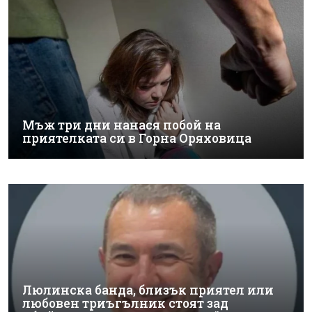
Мъж три дни нанася побой на
приятелката си в Горна Оряховица
Люлинска банда, близък приятел или
любовен триъгълник стоят зад