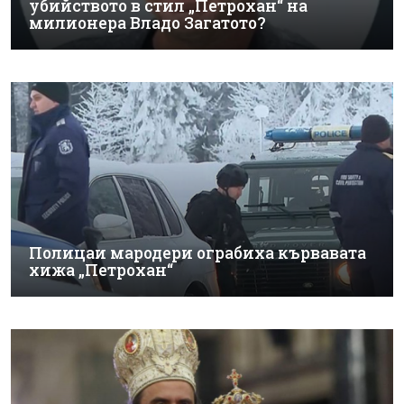
убийството в стил „Петрохан“ на
милионера Владо Загатото?
Полицаи мародери ограбиха кървавата
хижа „Петрохан“