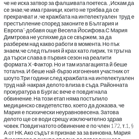
че не иска затвор за фалшивата поетеса. „Искам да
се знае,че има граници, които не трябва да се
прекрачват и ,че кражбата на интелектуален труд е
престъпление според законите в България и
Европа”-добавя още Весела Йосифова.С Мария
Димтрова не успяхме да се свържем, за да
разберем над какво работи в момента. Но пък
знаем,че след пълния й крах като лирик, тя тръгна
да търси слава в първия сезон на реалити
формата Х-Фактор. Но и там излагацията й беше
тотална. И беше най-бързо изгонения участник от
шоуто.Три години след кражбата на интелектуален
труд най-накрая делото влиза в съда. Районната
прокуратура в Бургас вече е повдигнала
обвинение. На този етап няма постъпило
медицинско свидетелство, което да доказва, че
Мария е психически неуравновесена. Затова
делото ще се води срещу изключително здрав
човек. Повдигнатото обвинение е по член 172, т.1, §
А от НК. Ако съдът я признае за за виновна, Мария