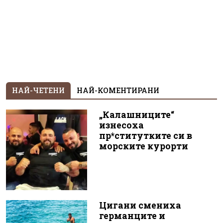
НАЙ-ЧЕТЕНИ
НАЙ-КОМЕНТИРАНИ
„Калашниците“
изнесоха
пр*ститутките си в
морските курорти
Цигани смениха
германците и