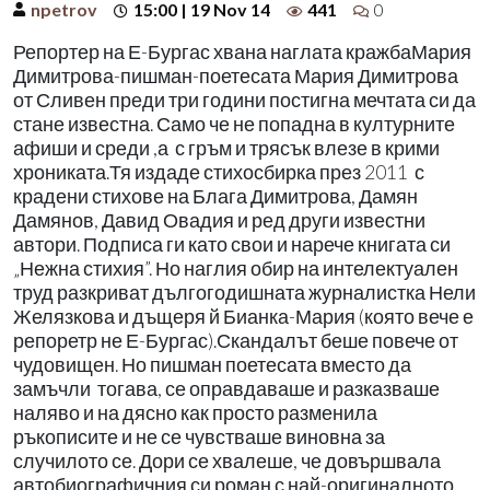
npetrov
15:00 | 19 Nov 14
441
0
Репортер на Е-Бургас хвана наглата кражбаМария
Димитрова-пишман-поетесата Мария Димитрова
от Сливен преди три години постигна мечтата си да
стане известна. Само че не попадна в културните
афиши и среди ,а с гръм и трясък влезе в крими
хрониката.Тя издаде стихосбирка през 2011 с
крадени стихове на Блага Димитрова, Дамян
Дамянов, Давид Овадия и ред други известни
автори. Подписа ги като свои и нарече книгата си
„Нежна стихия”. Но наглия обир на интелектуален
труд разкриват дългогодишната журналистка Нели
Желязкова и дъщеря й Бианка-Мария (която вече е
репоретр не Е-Бургас).Скандалът беше повече от
чудовищен. Но пишман поетесата вместо да
замъчли тогава, се оправдаваше и разказваше
наляво и на дясно как просто разменила
ръкописите и не се чувстваше виновна за
случилото се. Дори се хвалеше, че довършвала
автобиографичния си роман с най-оригиналното