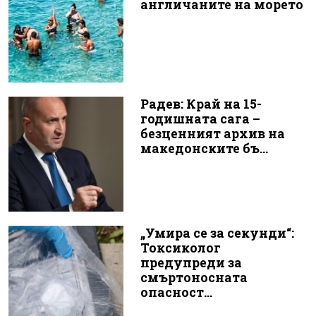
англичаните на морето
Радев: Край на 15-
годишната сага –
безценният архив на
македонските бъ...
„Умира се за секунди“:
Токсиколог
предупреди за
смъртоносната
опасност...