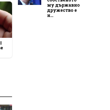
му държавно
дружество е
н...
l
he