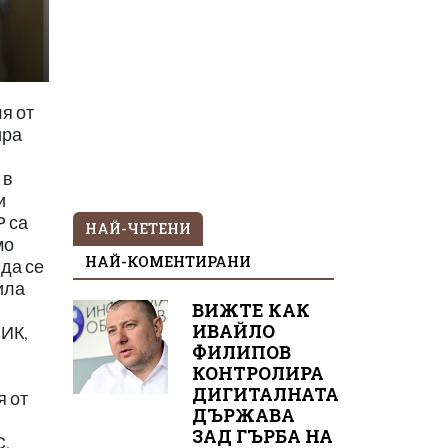
я от
ира
 в
и
Р са
НАЙ-ЧЕТЕНИ
мо
НАЙ-КОМЕНТИРАНИ
да се
ила
ВИЖТЕ КАК
ИВАЙЛО
ПИК,
ФИЛИПОВ
КОНТРОЛИРА
ДИГИТАЛНАТА
я от
ДЪРЖАВА
ЗАД ГЪРБА НА
С,