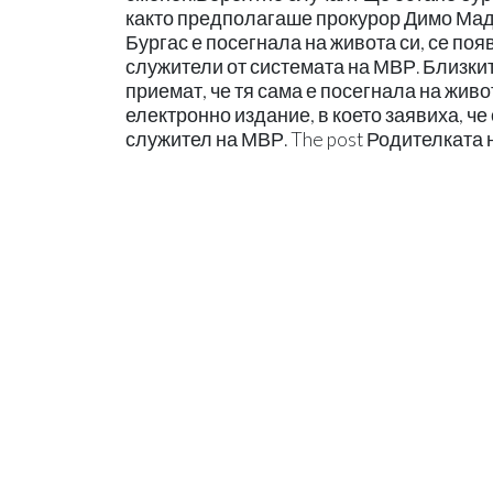
както предполагаше прокурор Димо Мадж
Бургас е посегнала на живота си, се по
служители от системата на МВР. Близкит
приемат, че тя сама е посегнала на жив
електронно издание, в което заявиха, че
служител на МВР. The post Родителката н