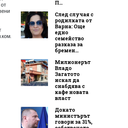
П...
 от
авени
След случая с
родилката от
Варна: Още
г
едно
.ком.
семейство
разказа за
бремен...
Милионерът
Владо
Загатото
искал да
снабдява с
кафе новата
власт
Докато
министърът
говори за 31%,
собственото