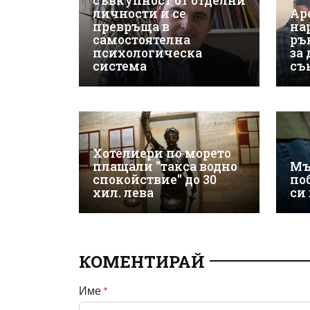
съвкупност от отделни
личности и се
Ар
превръща в
на
самостоятелна
ръ
психологическа
за
система
съ
Хотелиери по морето
плащали "такса водно
Мъ
спокойствие" до 30
по
хил. лева
си
КОМЕНТИРАЙ
Име
*