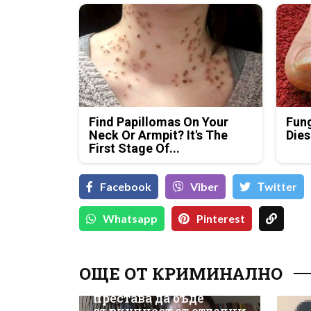
Find Papillomas On Your
Fung
Neck Or Armpit? It's The
Dies
First Stage Of...
Facebook
Viber
Тwitter
Whatsapp
Pinterest
Криминален психолог
ОЩЕ ОТ КРИМИНАЛНО
за жестокото убийство
в Пловдив: Групата
престава да бъде