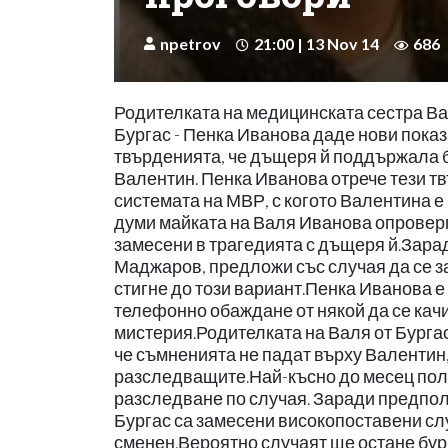
npetrov
21:00 | 13 Nov 14
686
Родителката на медицинската сестра Ва
Бургас - Пенка Иванова даде нови пок
твърденията, че дъщеря й поддържала б
Валентин. Пенка Иванова отрече тези тв
системата на МВР, с когото Валентина е
думи майката на Валя Иванова опроверг
замесени в трагедията с дъщеря й.Зара
Маджаров, предложи със случая да се з
стигне до този вариант.Пенка Иванова е
телефонно обаждане от някой да се качи в
мистерия.Родителката на Валя от Бург
че съмненията не падат върху Валентин,
разследващите.Най-късно до месец поли
разследване по случая. Заради предполо
Бургас са замесени високопоставени сл
сменен.Вероятно случаят ще остане бур