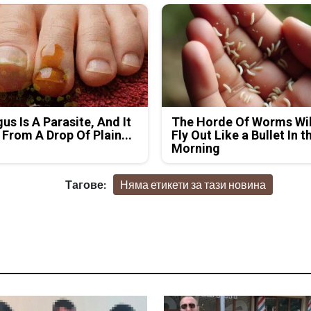
us Is A Parasite, And It
The Horde Of Worms Wil
 From A Drop Of Plain...
Fly Out Like a Bullet In t
Morning
Тагове:
Няма етикети за тази новина