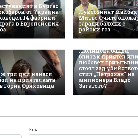
естуваният в Бургас
ркобарон от Украйна
Луксозният майбах
ководел 14 фабрики
Митьо Очите опожа
 дрога в Европейския
заради балони с
юз
райски газ
Люлинска банда,
близък приятел ил
любовен триъгълн
стоят зад убийствот
ж три дни нанася
стил „Петрохан“ на
бой на приятелката
милионера Владо
 в Горна Оряховица
Загатото?
Email