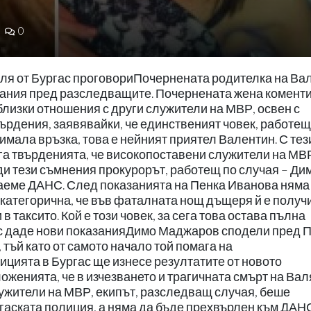
0
ля от Бургас проговориПочернената родителка на Вал
азания пред разследващите. Почернената жена комент
лизки отношения с други служители на МВР, освен с
ърдения, заявявайки, че единственият човек, работещ
 имала връзка, това е нейният приятел Валентин. С тез
а твърденията, че високопоставени служители на МВ
ди тези съмнения прокурорът, работещ по случая – Ди
аеме ДАНС. След показанията на Пенка Иванова няма 
 категорична, че във фаталната нощ дъщеря й е получ
 таксито. Кой е този човек, за сега това остава пълна
ас даде нови показанияДимо Маджаров сподели пред 
 тъй като от самото начало той помага на
цията в Бургас ще изнесе резултатите от новото
женията, че в изчезването и трагичната смърт на Вал
ужители на МВР, екипът, разследващ случая, беше
гаската полиция, а няма да бъде прехвърлен към ДАН