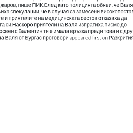
аров, пише ПИК.След като полицията обяви, че Валя
явиха спекулации, че в случая са замесени високопост
е и приятелите на медицинската сестра отказаха да
ота си.Наскоро приятели на Валя изпратиха писмо до
 освен с Валентин тя е имала връзка преди това и с дру
а Валя от Бургас проговори appeared first on Разкрития