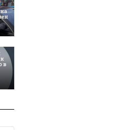
 на
рен
и
ик
о в