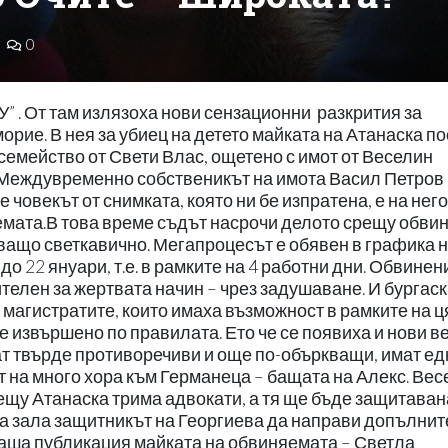
0
вна жена, която могат да държат изкъсо, тъй като живее под покрива на Германеца. Казаха ни, че един от местните бабаити – Широката – авер на Митьо Очите, предложил на Атанаска да му работи като „муле”. Потвърди се, че в писмото на Атанаска тя го визира като „Фризьора”, а Антон Петров го нарича „нашия общ познат”. Според някои Антон Петров бил нещо като шофьор на авера на Очите. Та именно след като Широката не можал да склони Атанаска да работи за него, била заплашена с: „Оттук нататък ти тръгват проблемите!” и… подстригана за назиданиеТова според нашите информатори се случило 2 месеца преди фаталното убийство на Алекс. Тази история едва ли има конкретна връзка със самото престъпление, но пък изяснява въпроса, че Атанаска е била набъркана в група опасни хора – като агне сред вълци. Тези хора до такава степен са й взели страха, че тя и до момента предпочитала да мълчи, твърдят близките й. Сестра й Евгения казва, че дори била склонна да лежи присъдата, отколкото да издаде тези хора. Ето какво още ни каза Евгения Петрова: „Жена от Поморие е видяла Атанаска да купува цигари на Антон Петров, докато той е бил в квартирата й” „Все още ми е трудно да приема цялата трагедия и всичко, което се случва покрай нея. Всичко е много объркано и абсурдно. Кой и защо си позволи да посегне на детето?! Не е сестра ми! Не познавам Германеца и обкръжението му, но, навлизайки в цялата история и кой кой е, виждам, че нещо не е наред, версията издиша. Германеца посочи и мен за съучастник, без дори да съм живяла там?! Като се разбра, че майка ми и сестра ми Северина няма как да са били там, той продължи да настоява, че майка ми била „помагала”!… И доста журналисти направиха така, че да ни изкарат най-черни, злобни, завистливи и безскрупулни кучки. Разпънаха ни на кръст, а за Германеца всичко се потулва. Много трудно накарахме Атанаска да проговори и да каже истината. Вярвахме че правдата ще възтържествува, но сме били наивни. За всяка нейна дума веднага се намираше обяснение и противодействие. На мен ми стана ясно, че там се прикрива някаква друга история. Всичката тази пушилка, дето се вдигна, е само параван, за да се скрият неудобни истини. Целият случай се крепи на самопризнания, взети с натиск. Атанаска разпозна по снимка полиция, който я е “посъветвал” да ги направи. Много хора в Поморие имат какво да кажат, но се страхуват. Има и една жена, която е видяла сестра ми да излиза навън, но от страх няма да излезе и да каже истината. Това е точно моментът, за който разказва Атанаска – когато Петров я праща да му купи цигари. Всички се страхуват и предпочитат да мълчат. За мен истината е една -Атанаска не е убила Алекс. Да, направила е своите грешки от наивност – да я съдят за тях. Това убийство не тежи на нейната съвест, но ако истината не излезе наяве, цялото ни семейство ще носи петното от това престъпление. Не знам как ще свърши всичко, но вече не вярвам на МВР – в случая със сестра ми има много потулване и натиск – нарочват те за убиец и държат да те изкарат такъв!”, заяви пред наш репортер сестрата на Атанаска Георгиева – Евгения Петрова. Майката на Атанаска – Светла: Полицай подсказва на дъщеря ми, че трупът е вече там!„От страх за нас и под натиска на самите полицаи Атанаска е подписала самопризнание. Когато се отказа от него, направи го по наше настояване, но вече беше късно. Случва се нещо много любопитно в ареста: Когато я натискат да признае за трупа и Атанаска казва: „Нали сега бяхме там и трупът го нямаше!”, единият от полицаите – тя го разпозна по наша снимка, й казва нещо многозначително: „Вече е там!”… И още нещо ми направи впечатление – питали са я виждат ли се от квартирата й солниците, къде е скрила кървавите си дрехи… Това ме кара да мисля, че те са наясно, че Алекс е убита някъде навън, може би в солниците, и по-късно след убийството пренесена в кооперацията. Това е можел да направи само мъж. Защо обаче полицията неглижира всички тези разминавания?!… Омръзна ми да ни третират като боклуци, убийци и какво ли още не, при положение че не ние сме лихвари, не ние сме драли хора с „куки”, не ние имаме безброй коли и апартаменти, между които и взети с рекет, и въпреки това именно нас обявиха за най-ужасните хора в България! В Поморие над 10 години живяхме спокойно. Изведнъж, след тези атаки над семейството ни, тръгнаха да събират подписи да ни гонят, че ги било страх от нас. Не всички поморийци са на това мнение, но хората са сковани от страх – знаят с кого си имат работа, притесняват се да не станат обект на същата злоба, арогантност и безскрупулност и затова мълчат. Хората схващат ясно всичко, но се страхуват да свидетелстват. Поморие е малък град – ако шукнеш, трябва да бягаш от града после – ония ще ти направят живота черен! Но аз, както ви казах и миналия път, вече не се страхувам от нищо – искам истината! Убиецът се казва Антон Петров! Не съм сигурна наистина дали е син на онези Петрови, но името му е това и снимката му е тази, която публикувахте. Поемам цялата отговорност за думите си!”. Подготви: Еми МАРИЯНСКАБизнесменът от Свети Влас Васил Петров: Не сме убийци!• Бащата на малката Алекс – Весо Германеца, ни направи живота черен Преди 14 години ресторантьорът Васил Петров от Свети Влас се предоверява на приказките на свои познати и се обръща за кредит към Атанас Желев. Официалният собственик на заложна къща „Трезор“, който е добре познат в кримисредите като жесток лихвар и сводник, съден за сводничество и рекет, принуждава Петров да представи оригиналните документи за собственост на пететажната си къща в Свети Влас, и чрез фалшификация на нотариалния акт на имота го заграбва, без да