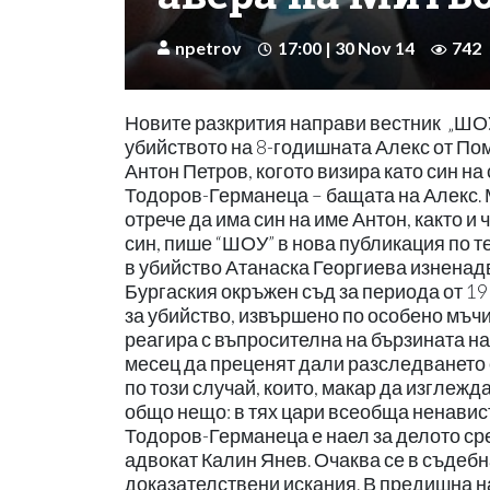
npetrov
17:00 | 30 Nov 14
742
Новите разкрития направи вестник „ШОУ” . От там излязоха нови сензационни разкрития за убийството на 8-годишната Алекс от Поморие. В нея за убиец на детето майката на Атанаска посочи Антон Петров, когото визира като син на семейство от Свети Влас, ощетено с имот от Веселин Тодоров-Германеца – бащата на Алекс. Междувременно собственикът на имота Васил Петров отрече да има син на име Антон, както и че човекът от снимката, която ни бе изпратена, е на неговия син, пише “ШОУ” в нова публикация по темата.В това време съдът насрочи делото срещу обвинената в убийство Атанаска Георгиева изненадващо светкавично. Мегапроцесът е обявен в графика на Бургаския окръжен съд за периода от 19 до 22 януари, т.е. в рамките на 4 работни дни. Обвинението е за убийство, извършено по особено мъчителен за жертвата начин – чрез задушаване. И бургаски сайт реагира с въпросителна на бързината на магистратите, които имаха възможност в рамките на цял месец да преценят дали разследването е извършено по правилата. Ето че се появиха и нови версии по този случай, които, макар да изглеждат твърде противоречиви и още по-объркващи, имат едно общо нещо: в тях цари всеобща ненавист на много хора към Германеца – бащата на Алекс. Веселин Тодоров-Германеца е наел за делото срещу Атанаска трима адвокати, а тя ще бъде защитавана от адвокат Калин Янев. Очаква се в съдебна зала защитникът на Георгиева да направи допълнителни доказателствени искания. В предишна наша публикация майката на обвиняемата – Светла Колешева каза: „Вече не чувствам страх и ще говоря! Тези, които убиха Алекс, „убиха” и дъщеря ми!”. Самата Атанаска очаква насроченото за януари дело в Сливенския затвор, а дотогава нейните близки и приятели, които създадоха страница във Фейсбук: „Искаме истината за Алекс и Атанаска”, се надяват на обществен и магистратски интерес към повдигнатите нови факти. Въпросът кой е всъщност човекът от снимката на име Антон Петров, според мнозина е възлов в разплитането на делото. Роднините на Атанаска считат, че младият мъж е извършил непредумишлено убийство в състояние на афект, след което е открил и възможност да отклони уликите, като й натрие ръцете в убитото дете и я заплаши. Майката на Георгиева изрази логичното предположение, че Германеца знае кой е убил дъщеря му, но тъй като това няма да възкреси рожбата му, предпочита да мълчи. Един път, за да не „разлайва кучетата” за собствените си грехове, и втори път – за да си осигури чрез Атанаска алиби за едно последващо във времето отмъщение над истинския убиец. От дни информацията бе попълнена с нови разкрития от морския регион. До нас достигна слухът, че посоченият от роднините на Атанаска за убиец на Алекс – Антон Петров, се криел в някакво село при жена с дете. Мнозина се питат разпитван ли е мистериозният Антон, има ли той алиби за нощта на убийството и при сегашните разкрития дали някой изобщо ще се поинтересува в неизвестност ли е това лице? От самото начало дори най-повърхностните любители на крими истории не виждаха мотив Атанаска да е убийцата на детето. Днес много повече хора са убедени, че обвинението срещу жената е стъпило единствено на нейните самопризнания, които едва сега разбираме от нейно изповедно писмо, че е направила под страх за живота на близките си. Според написаното тя е била заплашена, бита и изнасилена от Антон Петров, който отнесъл трупа на детето в квартирата й, за да й припише греха си. По разказа на Атанаска Петров, използвайки сила, натрил ръцете й в трупа на детето и направил всичко възможно да я сплаши, че с близките й е свършено, ако проговори. Действията му според описанието в писмото на Георгиева са хаотични и объркани, като на психясал човек и навеждат на мисълта, че убийството не е било планирано, а по-скоро е станало в състояние на афект. За това свидетелстват думите на Атанаска, че Петров се вайкал с думите: „Не трябваше да става така! Исках само да го сплаша!”. В самоокайването си той сам назовава собственото си име с фразата: „Какво направи бе, Петров?!” А зад местоимението „го” е възможно да стои Германеца. След предишната ни публикация освен обратна връзка с Васил Петров от Св. Влас получихме сведения и от отделни герои от морския ъндърграунд. Не твърдим, че източниците са проверени, но някои от тях се препокриха, което е едно от условията за достоверност. Те казват, че преди време Атанаска става обект на внимание от много местни ъндърграунд-герои. За тях тя е удобна като провинциална и наи