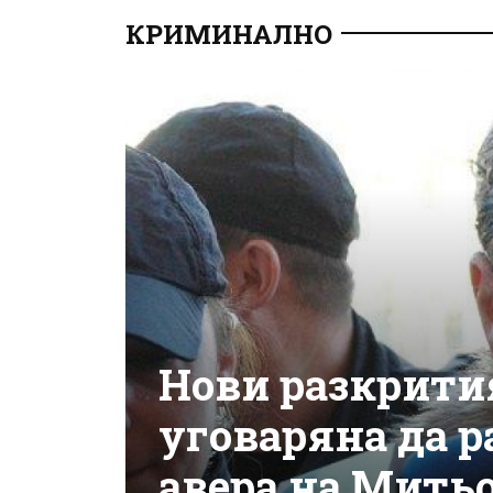
КРИМИНАЛНО
Нови разкрития
уговаряна да р
авера на Мить