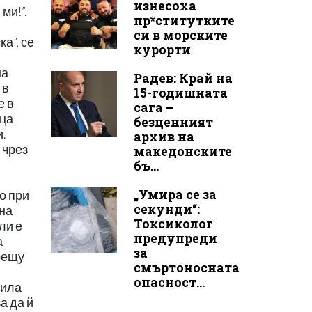
изнесоха
пр*ститутките
си в морските
курорти
Радев: Край на
15-годишната
сага –
безценният
архив на
македонските
бъ...
„Умира се за
секунди“:
Токсиколог
предупреди
за
смъртоносната
опасност...