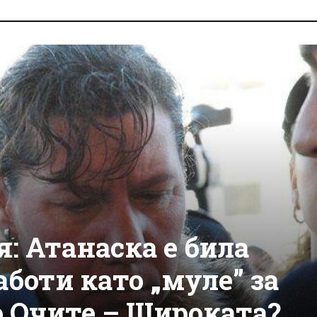
: Атанаска е била
аботи като „муле” за
о Очите – Широката?