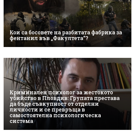
Кои са босовете на разбитата фабрика за
фентанил във „Факултета“?
Криминален психолог за жестокото
убийство в Пловдив: Групата престава
да бъде съвкупност от отделни
личности и се превръща в
самостоятелна психологическа
система