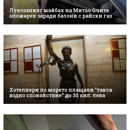
Луксозният майбах на Митьо Очите
опожарен заради балони с райски газ
Хотелиери по морето плащали "такса
водно спокойствие" до 30 хил. лева