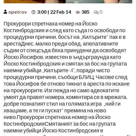
npetrov
3:00 | 22 Feb 14
385
0
Прокурори спретнаха номер на Йоско
Костинбродския и след като съда го освободи по
процедурни причини, босът на „Килърите“ пак е в
арестаДнес, малко преди обяд, апелативните
съдии от спецсъда бяха принудени да освободят
Йоско Йосифов, известен в ъндърграунда като
Йоско Костинбродския и смятан за бос на групата
наемни убийци „Килърите-4“, поради чисто
процедурни причини, съобщи БЛИЦ. Часове след
това Йосифов бе отново тикнат в ареста по искане
на прокурорите. Изглежда не само адвокатите
умеят да правят номера, коментира се в мрежата,
добре познатият стил на голямата игра „ний ги
хващаме, а те ги пускат“ премина на ново
ниво.Прокурори спретнаха номер на Йоско
КостинбродскияСмятаният за бос на групата
наемни убийци Йоско Костинбродския е