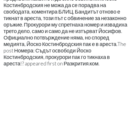
Костинбродския не можа да се порадва на
свободата, коментира БЛИЦ. Бандитът отново е
тикнат в ареста, този път с обвинение за незаконно
оръжие. Прокурори му спретнаха номер и извадиха
трето дело, само и само да не изтърват Йосифов.
Официално потвърждение няма, но според
медията, Йоско Костинбродския пак е в ареста.The
post Номера: Съдът освободи Йоско
Костинбродския, прокурори пак го тикнаха в
ареста!? appeared first on Разкрития.ком.