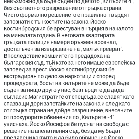
невъзможно да бъде съден по делото „Килърите 4“,
без съответното разрешение от гръцка страна.
Чисто формално решението е правилно, твърдят
запознати с тънкостите на закона. Йоско
Костинбродския бе арестуван в Гърция в началото
на миналата година. В неговата квартирата
гръцката полиция намери оръжеен арсенал,
достатъчен за извършване на „малък преврат“.
Впоследствие комшиите го предадоха на
българския съд, тъй като за него имаше европейска
заповед за арест. Йоско Костинбродския бе
екстрадиран по дело за наркотици и според
процедурата, босът на килърите не може да бъде
съден за нищо друго у нас, без гърците да дадат
съгласие.Магистратите от спецсъда се славят като
спазващи дори запетайките на закона и след като
от гръцка страна не дойде разрешение, внесените
от прокурорите обвинения по „Килърите -4“
увиснаха. Йоско Йосифов бе пуснат на свобода с
решение на апелативния съд, без да му бъдат
предявени каквито и да било обвинения.Йоско