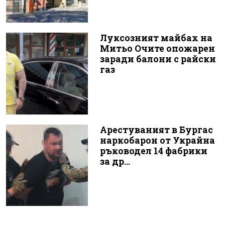
Луксозният майбах на
Митьо Очите опожарен
заради балони с райски
газ
Арестуваният в Бургас
наркобарон от Украйна
ръководел 14 фабрики
за др...