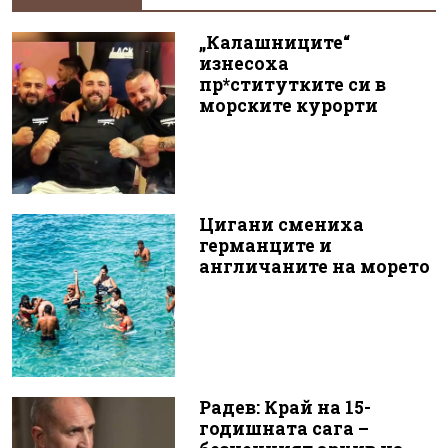
„Калашниците“
изнесоха
пр*ститутките си в
морските курорти
Цигани смениха
германците и
англичаните на морето
Радев: Край на 15-
годишната сага –