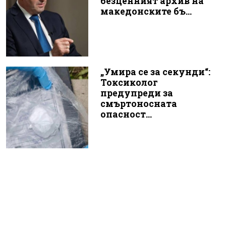
безценният архив на
македонските бъ...
„Умира се за секунди“:
Токсиколог
предупреди за
смъртоносната
опасност...