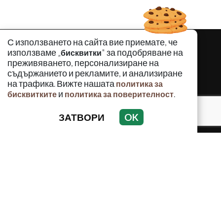
С използването на сайта вие приемате, че
използваме „
" за подобряване на
бисквитки
преживяването, персонализиране на
съдържанието и рекламите, и анализиране
на трафика. Вижте нашата
политика за
и
.
бисквитките
политика за поверителност
ЗАТВОРИ
OK
КРИМИНАЛНО
ИНЦИДЕНТИ
АНАЛИЗИ
ПО СВЕТА
ВОДЕЩИ ТЕМИ
Използването и публикуването на част или цялото