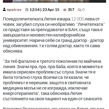
npetrov
12:54 | 23 Apr 15
357
0
Псевдолечителката Летия изкара 12 000 лева от
човек, загубил слуха си необратимо. "Лечителката"
се прадставя за преподавател в БАН, също така е
завършила и неизвестен калифорнийски
университет. Нарича себе си гранд доктор - доктор
над обикновения, т.е голям доктор, както тя сама
обяснява.
"За теб фатално е третото поколение по майчина
линия. Значи пра, пра, пра баба, която в момента е
имала сериозен проблем със слуха. Значи тя е
била тотално глуха. Всички са ти казали, че
проблемът е нерешим, защото в световната
медицина мозък не се изгражда, изключае
енерготерапията", така обяснява Летия
състоянието на своя пациент на един от сеансите.
Виолетка Радославова, кръстила се Летия, твърди,