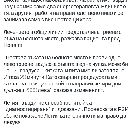
че у нас има само два енерготерапевта. Единият е
тя, а другият работи на правителствено ниво и се
занимава само с висшестоящи хора.
Лечението в общи линии представлява триене с
ръка на болното място, разказва пациента пред
Нова тв.
"Поставя ръката на болното място и прави едно
леко триене, задържа ръката в една чупка, може би
на 120 градуса – китката, и пита има ли затопляне.
И така 20 минути. Като свърши процедурата ми
казва - за този цикъл, който направих четири дни,
дължиш 2000 лева", разказа измаменият.
Летия твърди, че способностите ѝ са
"диагностицирани" и "доказани". Проверката в РЗИ
обаче показа, че Летия категорично няма право да
лекува.