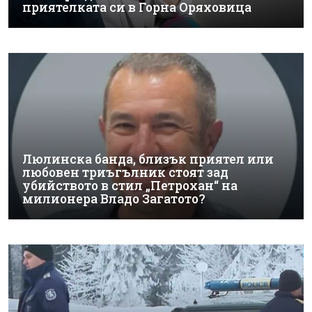
приятелката си в Горна Оряховица
Люлинска банда, близък приятел или
любовен триъгълник стоят зад
убийството в стил „Петрохан“ на
милионера Владо Загатото?