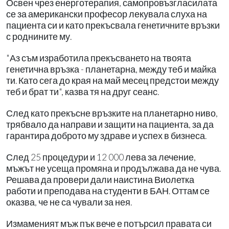
Освен чрез енерготерапия, самопровъзгласилата
се за американски професор лекувала слуха на
пациента си и като прекъсвала генетичните връзки
с роднините му.
"Аз съм изработила прекъсването на твоята
генетична връзка - планетарна, между теб и майка
ти. Като сега до края на май месец предстои между
теб и брат ти", казва тя на друг сеанс.
След като прекъсне връзките на планетарно ниво,
трябвало да направи и защити на пациента, за да
гарантира доброто му здраве и успех в бизнеса.
След 25 процедури и 12 000 лева за лечение,
мъжът не усеща промяна и продължава да не чува.
Решава да провери дали наистина Виолетка
работи и преподава на студенти в БАН. Оттам се
оказва, че не са чували за нея.
Измаменият мъж пък вече е потърсил правата си