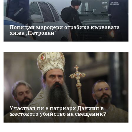
Полицаи мародери ограбиха кървавата
хижа „Петрохан“
Участвал ли е патриарх Даниил в
жестокото убийство на свещеник?